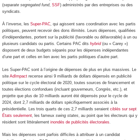
(
separate segregated fund
,
SSF
) administrés par des entreprises ou des
syndicats.
À l’inverse, les
Super-PAC
, qui agissent sans coordination avec les partis
politiques, peuvent recevoir des dons illimités. Leurs dépenses, qualifiées
d’indépendantes, portent sur la publicité (favorable ou défavorable) à un ou
plusieurs candidats ou partis. Certains PAC dits
hybrid
(ou « Carey »)
disposent de deux budgets séparés pour les dépenses indépendantes
d’une part et celles en lien avec les partis politiques d’autre part.
Les Super-PAC sont à l’origine de dépenses de plus en plus massives. Le
site
AdImpact
recense ainsi 9 milliards de dollars dépensés en publicité
politique sur le cycle électoral de 2020, toutes sources de financement et
toutes élections confondues (incluant gouverneurs, Congrès, etc.), et
projette que plus de 10 milliards auront été dépensés pour le cycle de
2024, dont 2,7 milliards de dollars spécifiquement associés à la
présidentielle. Les trois quarts de ces 2,7 milliards seraient
ciblés sur sept
États seulement
, les fameux
swing states
, au point que les électeurs qui y
résident sont littéralement
inondés de publicités électorales
.
Mais les dépenses sont parfois difficiles à attribuer à un candidat