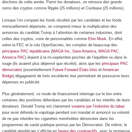
élections de cette année. Parmi les donateurs, on retrouve des grands
noms des cryptos comme Ripple (25 millions) et Coinbase (25 millions).
Lorsque l’on compare les fonds récoltés par les candidats et les fonds
mensuellement dépensés, on comprend mieux la multiplication des
annonces du candidat Trump à l’attention de certaines industries, dont
celles des cryptos, voire de personnalités comme
Elon Musk
. En effet,
selon la FEC et le site OpenSecrets, les comptes de beaucoup des
principaux PAC républicains
(
MAGA Inc
,
Save America
,
MAGA PAC
,
America PAC
) étaient à la mi-septembre proches de l’équilibre ou dans le
rouge (ils avaient plus dépensé que récolté), alors que les
principaux PAC
démocrates
(essentiellement
Future Forward États-Unis
et
American
Bridge
) dégageaient de forts excédents leur permettant de poursuivre leurs
dépenses en publicité.
Plus généralement, ce mode de financement interroge sur le lien entre
certaines des positions défendues par les candidats et les intérêts de leurs
donateurs. Donald Trump est clairement
soutenu par l’industrie du tabac
pour avoir défendu le vapotage pendant son mandat et annoncé sa volonté
de ne pas interdire les cigarettes mentholées dénoncées dans les
programmes de santé publique promus par les Démocrates. De même, le
candidat républicain s’affiche en
faveur des cryptoactifs
, avec la promesse