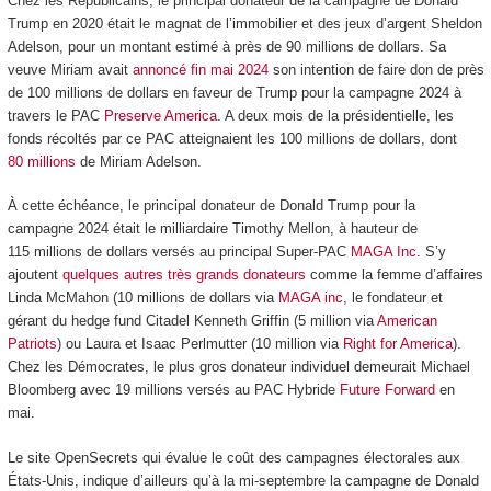
Chez les Républicains, le principal donateur de la campagne de Donald
Trump en 2020 était le magnat de l’immobilier et des jeux d’argent Sheldon
Adelson, pour un montant estimé à près de 90 millions de dollars. Sa
veuve Miriam avait
annoncé fin mai 2024
son intention de faire don de près
de 100 millions de dollars en faveur de Trump pour la campagne 2024 à
travers le PAC
Preserve America
. A deux mois de la présidentielle, les
fonds récoltés par ce PAC atteignaient les 100 millions de dollars, dont
80 millions
de Miriam Adelson.
À cette échéance, le principal donateur de Donald Trump pour la
campagne 2024 était le milliardaire Timothy Mellon, à hauteur de
115 millions de dollars versés au principal Super-PAC
MAGA Inc
. S’y
ajoutent
quelques autres très grands donateurs
comme la femme d’affaires
Linda McMahon (10 millions de dollars via
MAGA inc
, le fondateur et
gérant du hedge fund Citadel Kenneth Griffin (5 million via
American
Patriots
) ou Laura et Isaac Perlmutter (10 million via
Right for America
).
Chez les Démocrates, le plus gros donateur individuel demeurait Michael
Bloomberg avec 19 millions versés au PAC Hybride
Future Forward
en
mai.
Le site OpenSecrets qui évalue le coût des campagnes électorales aux
États-Unis, indique d’ailleurs qu’à la mi-septembre la campagne de Donald