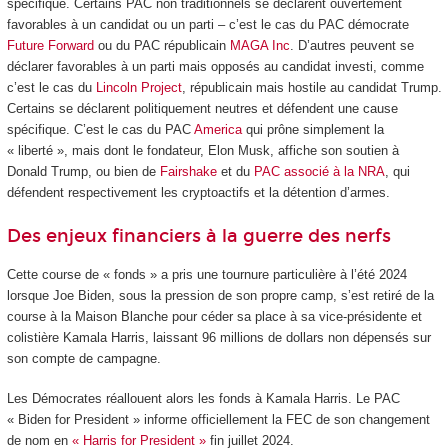
spécifique. Certains PAC non traditionnels se déclarent ouvertement
favorables à un candidat ou un parti – c’est le cas du PAC démocrate
Future Forward
ou du PAC républicain
MAGA Inc
. D’autres peuvent se
déclarer favorables à un parti mais opposés au candidat investi, comme
c’est le cas du
Lincoln Project
, républicain mais hostile au candidat Trump.
Certains se déclarent politiquement neutres et défendent une cause
spécifique. C’est le cas du PAC
America
qui prône simplement la
« liberté », mais dont le fondateur, Elon Musk, affiche son soutien à
Donald Trump, ou bien de
Fairshake
et du
PAC associé à la NRA
, qui
défendent respectivement les cryptoactifs et la détention d’armes.
Des enjeux financiers à la guerre des nerfs
Cette course de « fonds » a pris une tournure particulière à l’été 2024
lorsque Joe Biden, sous la pression de son propre camp, s’est retiré de la
course à la Maison Blanche pour céder sa place à sa vice-présidente et
colistière Kamala Harris, laissant 96 millions de dollars non dépensés sur
son compte de campagne.
Les Démocrates réallouent alors les fonds à Kamala Harris. Le PAC
« Biden for President » informe officiellement la FEC de son changement
de nom en
« Harris for President »
fin juillet 2024.