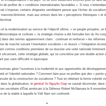
 de profiter de « conditions internationales favorables ». Si tous s’entendaien
it s’imposer, certains dirigeants semblaient penser que l’échec du socialisme 
ne marxiste-léniniste, mais aux erreurs dans les « perceptions théoriques » et 
doctrinal.
on et la modernisation au service de l’objectif ultime, « un peuple prospère, un 
démocratique et civilisée », la stratégie choisie a été formulée lors du X
e
congr
 dans des termes apparemment clairs : continuer et renforcer « les réformes
mie de marché suivant l’orientation socialiste » et réussir « l’intégration éco
sant comme conditions premières de sa réussite une unité nationale fortement 
sécurisant, cette stratégie globale, qui se concrétise par une double action à
nt pas sans difficulté ni équivoque.
ormais gérer l’ouverture à la modernité et aux opportunités de développemen
eté et l’identité nationales ? Comment faire pour ne profiter que des « points 
rsuite de la construction du socialisme ? Tout en réitérant la ferme volonté 
 dans la globalisation, le
général Vo Nguyên Giap
ne saurait dissimuler, dans
ien secrétaire d’État américain à la Défense Robert McNamara le 9 novembr
ve de la réalité à laquelle le Viêt Nam est confronté :