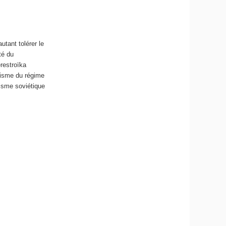
tant tolérer le
té du
restroïka
hisme du régime
lisme soviétique