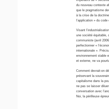
du nouveau contexte afin
que le pragmatisme deva
à la crise de la doctri
l’application » du code 
Visant l’industrialisati
une société équitable, 
communiste (avril 2006)
perfectionner « l’écono
internationale ». Préci
environnement stable et 
et externe, ne va pourta
Comment devrait-on dés
préservant la souverain
capitalisme dans la pou
ne pas se laisser diluer
conversation avec l’anc
Noi, la périlleuse épreu