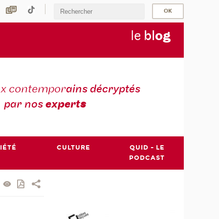
le
bl
o
g
ux contempor
ains décryptés
par nos
expert
s
IÉTÉ
CULTURE
QUID - LE
PODCAST