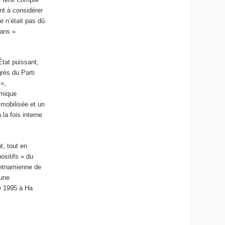
t à considérer
n’était pas dû
dans «
État puissant,
ès du Parti
 »,
nomique
mobilisée et un
 la fois interne
t, tout en
positifs » du
vietnamienne de
 une
e 1995 à Ha