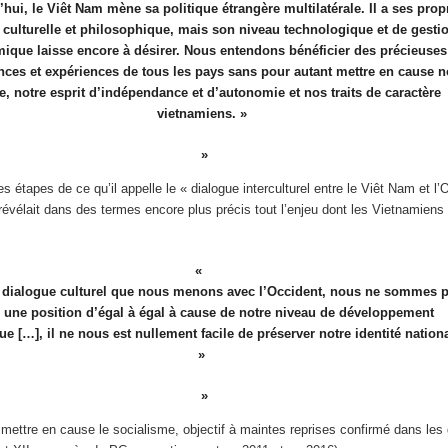
hui, le Viêt Nam mène sa politique étrangère multilatérale. Il a ses prop
́s culturelle et philosophique, mais son niveau technologique et de gesti
ique laisse encore à désirer. Nous entendons bénéficier des précieuses
ces et expériences de tous les pays sans pour autant mettre en cause n
e, notre esprit d’indépendance et d’autonomie et nos traits de caractère
vietnamiens. »
ntes étapes de ce qu’il appelle le « dialogue interculturel entre le Viêt Nam et l’
́vélait dans des termes encore plus précis tout l’enjeu dont les Vietnamiens
e dialogue culturel que nous menons avec l’Occident, nous ne sommes 
une position d’égal à égal à cause de notre niveau de développement
e […], il ne nous est nullement facile de préserver notre identité nation
»
mettre en cause le socialisme, objectif à maintes reprises confirmé dans le