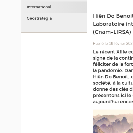
International
Hiên Do Benoi
Geostrategia
Laboratoire int
(Cnam-LIRSA)
Publié le 18 février 202
Le récent XIIIe c
signe de la conti
féliciter de la f
la pandémie. Dans
Hiên Do Benoit, d
société, à la cul
donne des clés 
présentons ici le 
aujourd’hui enc