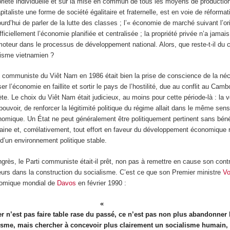
opriété individuelle et sur la mise en commun de tous les moyens de production
italiste une forme de société égalitaire et fraternelle, est en voie de réforma
urd’hui de parler de la lutte des classes ; l’« économie de marché suivant l’or
iciellement l’économie planifiée et centralisée ; la propriété privée n’a jamais 
 moteur dans le processus de développement national. Alors, que reste-t-il d
nisme vietnamien ?
 communiste du Viêt Nam en 1986 était bien la prise de conscience de la néc
er l’économie en faillite et sortir le pays de l’hostilité, due au conflit au Cam
̀te. Le choix du Viêt Nam était judicieux, au moins pour cette période-là : la v
 pouvoir, de renforcer la légitimité politique du régime allait dans le même sens 
mique. Un État ne peut généralement être politiquement pertinent sans béné
aine et, corrélativement, tout effort en faveur du développement économique r
d’un environnement politique stable.
grès, le Parti communiste était-il prêt, non pas à remettre en cause son cont
reurs dans la construction du socialisme. C’est ce que son Premier ministre
Vo
onomique mondial de
Davos
en février 1990 :
er n’est pas faire table rase du passé, ce n’est pas non plus abandonner 
isme, mais chercher à concevoir plus clairement un socialisme humain,