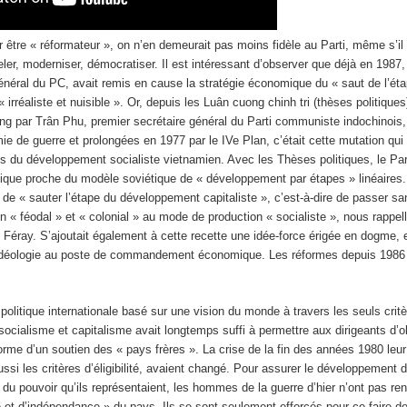
être « réformateur », on n’en demeurait pas moins fidèle au Parti, même s’il 
veler, moderniser, démocratiser. Il est intéressant d’observer que déjà en 1987
général du PC, avait remis en cause la stratégie économique du « saut de l’ét
 « irréaliste et nuisible ». Or, depuis les Luân cuong chinh tri (thèses politiques
g par Trân Phu, premier secrétaire général du Parti communiste indochinois,
mie de guerre et prolongées en 1977 par le IV
e
Plan, c’était cette mutation qui l
du développement socialiste vietnamien. Avec les Thèses politiques, le Parti
ique proche du modèle soviétique de « développement par étapes » linéaires
 de « sauter l’étape du développement capitaliste », c’est-à-dire de passer sa
 « féodal » et « colonial » au mode de production « socialiste », nous rappell
 Féray. S’ajoutait également à cette recette une idée-force érigée en dogme, 
idéologie au poste de commandement économique. Les réformes depuis 1986 
olitique internationale basé sur une vision du monde à travers les seuls crite
socialisme et capitalisme avait longtemps suffi à permettre aux dirigeants d’o
orme d’un soutien des « pays frères ». La crise de la fin des années 1980 leu
ssi les critères d’éligibilité, avaient changé. Pour assurer le développement
́ du pouvoir qu’ils représentaient, les hommes de la guerre d’hier n’ont pas re
té et d’indépendance » du pays. Ils se sont seulement efforcés pour ce faire d