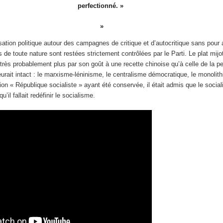
perfectionné. »
ation politique autour des campagnes de critique et d’autocritique sans pour au
s de toute nature sont restées strictement contrôlées par le Parti. Le plat mijo
ès probablement plus par son goût à une recette chinoise qu’à celle de la pe
urait intact : le marxisme-léninisme, le centralisme démocratique, le monolit
ion « République socialiste » ayant été conservée, il était admis que le socia
’il fallait redéfinir le socialisme.