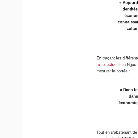
« Aujourd’
identite
économ
connaissan
cultur
En traçant les différe
l’intellectuel
Huu Ngoc re
mesurer la portée :
« Dans l
dans 
économiqu
Tout en s’abstenant de 