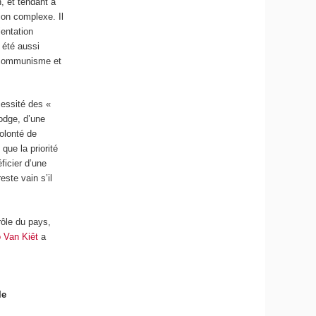
, et tendant à
tion complexe. Il
ientation
été aussi
u communisme et
essité des «
bodge, d’une
olonté de
que la priorité
ficier d’une
este vain s’il
rôle du pays,
 Van Kiêt
a
le