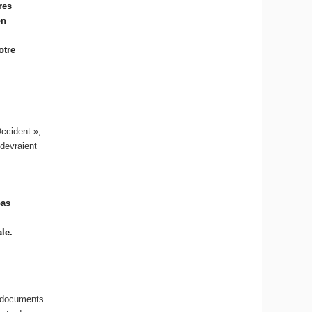
res
on
otre
Occident »,
 devraient
pas
ale.
s documents