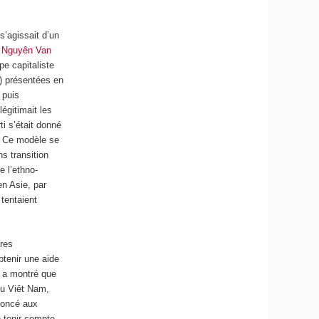
s’agissait d’un
,
Nguyên Van
ape capitaliste
) présentées en
 puis
égitimait les
 s’était donné
. Ce modèle se
ns transition
e l’ethno-
en Asie, par
tentaient
̀res
btenir une aide
r a montré que
 du Viêt Nam,
noncé aux
e tenir compte