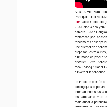
Ainsi au Viêt Nam, pour 
Parti qu’il fallait renou
Linh
, alors secrétaire 
», qui était à ses yeux
octobre 1930 à Hongkon
renforcées par l’écono
fondements conceptuels 
une orientation économ
proposait, entre autres,
d’un mode de production
historien Pierre-Richard
Mao Zedong : placer l’
d’inverser la tendance.
Le mode de pensée en p
idéologiques opposant 
internationale sous la f
les partenaires, mais au
mais aussi la pérennite
impératifs de « sécuri