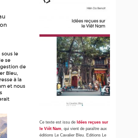
au
ion
 sous le
de se
 gestion de
er Bleu,
resse à la
Nam et nous
s
erait
Ce texte est issu de
Idées reçues sur
le Viêt Nam
, qui vient de paraître aux
éditions Le Cavalier Bleu. Editions Le