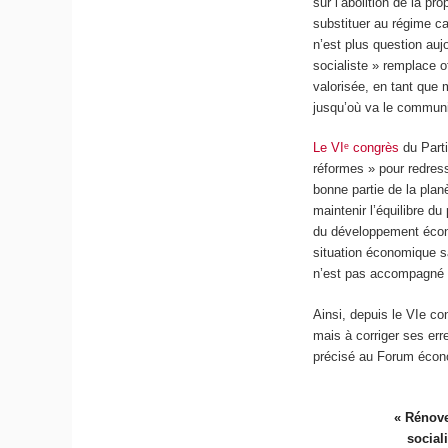
sur l’abolition de la pr
substituer au régime cap
n’est plus question aujo
socialiste » remplace off
valorisée, en tant que
jusqu’où va le commu
Le VIᵉ congrès
du Parti
réformes » pour redress
bonne partie de la plane
maintenir l’équilibre du
du développement écono
situation économique s
n’est pas accompagné 
Ainsi, depuis le VI
e
con
mais à corriger ses er
précisé au Forum éc
« Rénov
social