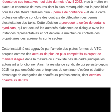
récente de ces tentatives, qui date du mois d’avril 2022
, vise à mettre en
place un ensemble de mesures dont la plus remarquable est la possibilité
pour les chauffeurs titulaires d’un
« permis de confiance »
et de la carte
professionnelle de conclure des contrats de délégation des permis
d’exploitation des taxis. Cette décision a
provoqué la colère de certains
syndicats
, qui ont accusé les autorités d’absence de dialogue avec les
instances représentatives et ont déploré le maintien du contrôle des
propriétaires des agréments sur le secteur.
Cette instabilité est aggravée par l’arrivée des plates-formes de VTC,
perçues comme des
acteurs de plus en plus compétitifs exerçant de
manière illégale
dans la mesure où il n’existe pas de cadre juridique les
autorisant à fonctionner. Ainsi, la résistance syndicale qui persiste depuis
2015 n’a pas empêché ces entreprises de continuer d’opérer et d’attirer
davantage de catégories de chauffeurs professionnels, dont
certains
chauffeurs de taxi
.