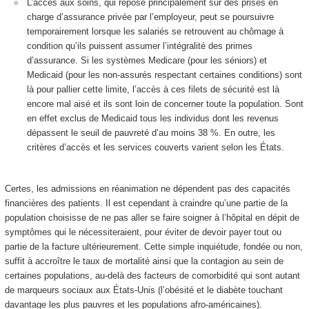
L’accès aux soins, qui repose principalement sur des prises en
charge d’assurance privée par l’employeur, peut se poursuivre
temporairement lorsque les salariés se retrouvent au chômage à
condition qu’ils puissent assumer l’intégralité des primes
d’assurance. Si les systèmes Medicare (pour les séniors) et
Medicaid (pour les non-assurés respectant certaines conditions) sont
là pour pallier cette limite, l’accès à ces filets de sécurité est là
encore mal aisé et ils sont loin de concerner toute la population. Sont
en effet exclus de Medicaid tous les individus dont les revenus
dépassent le seuil de pauvreté d’au moins 38 %. En outre, les
critères d’accès et les services couverts varient selon les États.
Certes, les admissions en réanimation ne dépendent pas des capacités
financières des patients. Il est cependant à craindre qu’une partie de la
population choisisse de ne pas aller se faire soigner à l’hôpital en dépit de
symptômes qui le nécessiteraient, pour éviter de devoir payer tout ou
partie de la facture ultérieurement. Cette simple inquiétude, fondée ou non,
suffit à accroître le taux de mortalité ainsi que la contagion au sein de
certaines populations, au-delà des facteurs de comorbidité qui sont autant
de marqueurs sociaux aux États-Unis (l’obésité et le diabète touchant
davantage les plus pauvres et les populations afro-américaines).