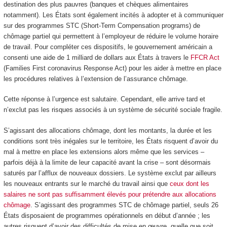
destination des plus pauvres (banques et chèques alimentaires
notamment). Les États sont également incités à adopter et à communiquer
sur des programmes STC (Short-Term Compensation programs) de
chômage partiel qui permettent à l’employeur de réduire le volume horaire
de travail. Pour compléter ces dispositifs, le gouvernement américain a
consenti une aide de 1 milliard de dollars aux États à travers le
FFCR Act
(Families First coronavirus Response Act) pour les aider à mettre en place
les procédures relatives à l’extension de l’assurance chômage.
Cette réponse à l’urgence est salutaire. Cependant, elle arrive tard et
n’exclut pas les risques associés à un système de sécurité sociale fragile.
S’agissant des allocations chômage, dont les montants, la durée et les
conditions sont très inégales sur le territoire, les États risquent d’avoir du
mal à mettre en place les extensions alors même que les services –
parfois déjà à la limite de leur capacité avant la crise – sont désormais
saturés par l’afflux de nouveaux dossiers. Le système exclut par ailleurs
les nouveaux entrants sur le marché du travail ainsi que
ceux dont les
salaires ne sont pas suffisamment élevés pour prétendre aux allocations
chômage
. S’agissant des programmes STC de chômage partiel, seuls 26
États disposaient de programmes opérationnels en début d’année ; les
autres risquent d’avoir des difficultés de mise en œuvre, quelle que soit