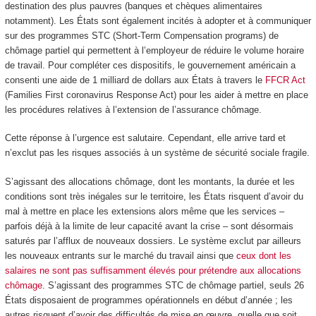
destination des plus pauvres (banques et chèques alimentaires
notamment). Les États sont également incités à adopter et à communiquer
sur des programmes STC (Short-Term Compensation programs) de
chômage partiel qui permettent à l’employeur de réduire le volume horaire
de travail. Pour compléter ces dispositifs, le gouvernement américain a
consenti une aide de 1 milliard de dollars aux États à travers le
FFCR Act
(Families First coronavirus Response Act) pour les aider à mettre en place
les procédures relatives à l’extension de l’assurance chômage.
Cette réponse à l’urgence est salutaire. Cependant, elle arrive tard et
n’exclut pas les risques associés à un système de sécurité sociale fragile.
S’agissant des allocations chômage, dont les montants, la durée et les
conditions sont très inégales sur le territoire, les États risquent d’avoir du
mal à mettre en place les extensions alors même que les services –
parfois déjà à la limite de leur capacité avant la crise – sont désormais
saturés par l’afflux de nouveaux dossiers. Le système exclut par ailleurs
les nouveaux entrants sur le marché du travail ainsi que
ceux dont les
salaires ne sont pas suffisamment élevés pour prétendre aux allocations
chômage
. S’agissant des programmes STC de chômage partiel, seuls 26
États disposaient de programmes opérationnels en début d’année ; les
autres risquent d’avoir des difficultés de mise en œuvre, quelle que soit