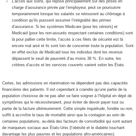
L’accès aux soins, qui repose principalement sur des prises en
charge d’assurance privée par l’employeur, peut se poursuivre
temporairement lorsque les salariés se retrouvent au chômage à
condition qu’ils puissent assumer l’intégralité des primes
d’assurance. Si les systèmes Medicare (pour les séniors) et
Medicaid (pour les non-assurés respectant certaines conditions) sont
là pour pallier cette limite, l’accès à ces filets de sécurité est là
encore mal aisé et ils sont loin de concerner toute la population. Sont
en effet exclus de Medicaid tous les individus dont les revenus
dépassent le seuil de pauvreté d’au moins 38 %. En outre, les
critères d’accès et les services couverts varient selon les États.
Certes, les admissions en réanimation ne dépendent pas des capacités
financières des patients. Il est cependant à craindre qu’une partie de la
population choisisse de ne pas aller se faire soigner à l’hôpital en dépit de
symptômes qui le nécessiteraient, pour éviter de devoir payer tout ou
partie de la facture ultérieurement. Cette simple inquiétude, fondée ou non,
suffit à accroître le taux de mortalité ainsi que la contagion au sein de
certaines populations, au-delà des facteurs de comorbidité qui sont autant
de marqueurs sociaux aux États-Unis (l’obésité et le diabète touchant
davantage les plus pauvres et les populations afro-américaines).