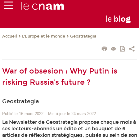
le
bl
o
g
L'Europe et le monde
Geostrategia
Accueil
War of obsesion : Why Putin is
risking Russia’s future ?
Geostrategia
Publié le 16 mars 2022
–
Mis à jour le 24 mars 2022
La Newsletter de Geostrategia propose chaque mois à
ses lecteurs-abonnés un édito et un bouquet de 6
articles de réflexion stratégiques, puisés au sein de son