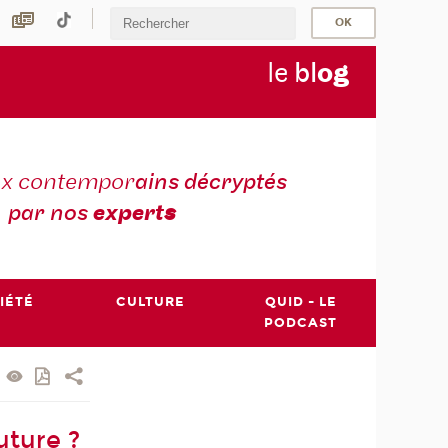
le
bl
o
g
ux contempor
ains décryptés
par nos
expert
s
IÉTÉ
CULTURE
QUID - LE
PODCAST
uture ?