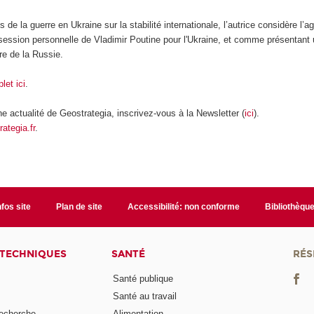
s de la guerre en Ukraine sur la stabilité internationale, l’autrice considère l
session personnelle de Vladimir Poutine pour l'Ukraine, et comme présentant 
ure de la Russie.
let ici
.
 actualité de Geostrategia, inscrivez-vous à la Newsletter (
ici
).
rategia.fr
.
nfos site
Plan de site
Accessibilité: non conforme
Bibliothèqu
 TECHNIQUES
SANTÉ
RÉS
Santé publique
Santé au travail
recherche
Alimentation