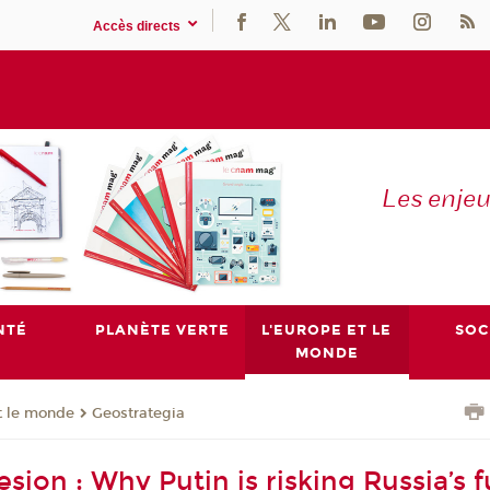
Accès directs
Les enje
NTÉ
PLANÈTE VERTE
L'EUROPE ET LE
SOC
MONDE
t le monde
Geostrategia
sion : Why Putin is risking Russia’s f