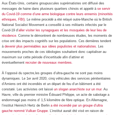
Aux États-Unis, certains groupuscules suprématistes ont diffusé des
messages de haine dans plusieurs quartiers chinois et appelé à
se servir
du Covid-19 comme d’une arme biologique contre leurs ennemis (minorités
ethniques, FBI)
. Le même procédé a été relayé outre-Manche où le British
National Socialist Movement a conseillé à ses militants infectés par le
Covid-19 d’
aller visiter les synagogues et les mosquées de leur lieu de
résidence
. Comme le démontrent de nombreuses études, les moments de
crise ont des impacts cognitifs sur les populations. Ces dernières tendent
à
devenir plus perméables aux idées populistes et nationalistes
. Les
mouvements proches de ces idéologies souhaitent donc capitaliser au
maximum sur cette période d’incertitude afin d’attirer et
éventuellement
recruter de nouveaux membres.
À l’opposé du spectre,les groupes d’ultra-gauche ne sont pas moins
dynamiques. Le 1er avril 2020, cinq véhicules des services pénitentiaires
d’Amiens ont été incendiés et un départ de feu d’un bâtiment a été
constaté. Les activistes ont laissé
un slogan anarchiste sur un mur.
Au
Havre, ville du premier ministre Édouard Philippe, un acte de sabotage a
endommagé pas moins d’ 1,5 kilomètre de fibre optique. En Allemagne,
l’institut Heinrich Hertz de Berlin
a été incendié par un groupe d’ultra
gauche nommé Vulkan Gruppe.
L’institut aurait été visé en raison de