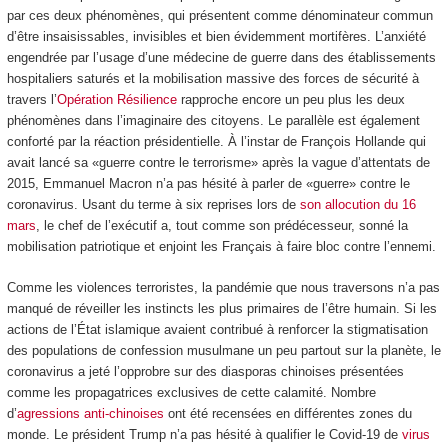
par ces deux phénomènes, qui présentent comme dénominateur commun
d’être insaisissables, invisibles et bien évidemment mortifères. L’anxiété
engendrée par l’usage d’une médecine de guerre dans des établissements
hospitaliers saturés et la mobilisation massive des forces de sécurité à
travers l’
Opération Résilience
rapproche encore un peu plus les deux
phénomènes dans l’imaginaire des citoyens. Le parallèle est également
conforté par la réaction présidentielle. À l’instar de François Hollande qui
avait lancé sa «guerre contre le terrorisme» après la vague d’attentats de
2015, Emmanuel Macron n’a pas hésité à parler de «guerre» contre le
coronavirus. Usant du terme à six reprises lors de
son allocution du 16
mars
, le chef de l’exécutif a, tout comme son prédécesseur, sonné la
mobilisation patriotique et enjoint les Français à faire bloc contre l’ennemi.
Comme les violences terroristes, la pandémie que nous traversons n’a pas
manqué de réveiller les instincts les plus primaires de l’être humain. Si les
actions de l’État islamique avaient contribué à renforcer la stigmatisation
des populations de confession musulmane un peu partout sur la planète, le
coronavirus a jeté l’opprobre sur des diasporas chinoises présentées
comme les propagatrices exclusives de cette calamité. Nombre
d’
agressions anti-chinoises
ont été recensées en différentes zones du
monde. Le président Trump n’a pas hésité à qualifier le Covid-19 de
virus