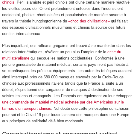
chinois
. Péril islamiste et péril chinois ont d’une certaine manière réactivé
les vieilles peurs de l’Orient profondément enfouies dans l’inconscient
occidental, phobies réactualisées et popularisées de manière savante à
travers la théorie hungtingtonienne du
«choc des civilisations»
qui faisait
des espaces civilisationnels musulmans et chinois la source des futurs
conflits internationaux.
Plus inquiétant, ces réflexes grégaires ont trouvé à se manifester dans les
relations inter-étatiques, révélant un peu plus l’ampleur de la
crise du
multilatéralisme
qui secoue les nations occidentales. Confrontés à une
pénurie généralisée de matériel médical, certains pays n’ont pas hésité à
se «confisquer» les précieux équipements. Les autorités tchèques auraient
ainsi intercepté près de 680 000 masques envoyés par la Croix-Rouge
chinoise aux professionnels italiens tandis que la France a, suite à un
décret, réquisitionné des cargaisons de masques à destination de ses
voisins italiens et espagnols. Les Français ont également vu leur échapper
une commande de matériel médical achetée par des Américains sur le
tarmac d’un aéroport chinois
. Nul doute que cette philosophie du «chacun
pour soi et le Covid-19 pour tous» laissera des marques dans une Europe
aux principes de solidarité déjà bien moribonds.
Conspirationnisme et engagement radical