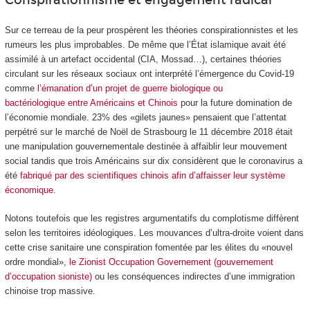
Sur ce terreau de la peur prospèrent les théories conspirationnistes et les
rumeurs les plus improbables. De même que l’État islamique avait été
assimilé à un artefact occidental (CIA, Mossad…), certaines théories
circulant sur les réseaux sociaux ont interprété l’émergence du Covid-19
comme
l’émanation d’un projet de guerre biologique ou
bactériologique entre Américains et Chinois
pour la future domination de
l’économie mondiale. 23% des «gilets jaunes» pensaient que l’attentat
perpétré sur le marché de Noël de Strasbourg le 11 décembre 2018 était
une manipulation gouvernementale destinée à affaiblir leur mouvement
social tandis que trois Américains sur dix considèrent que le coronavirus a
été
fabriqué par des scientifiques chinois afin d’affaisser leur système
économique.
Notons toutefois que les registres argumentatifs du complotisme diffèrent
selon les territoires idéologiques. Les mouvances d’ultra-droite voient dans
cette crise sanitaire une conspiration fomentée par les élites du «nouvel
ordre mondial»,
le Zionist Occupation Governement (gouvernement
d’occupation sioniste)
ou les conséquences indirectes d’une immigration
chinoise trop massive.