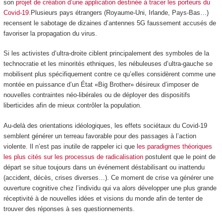
son
projet de création d’une application destinée à tracer les porteurs du
Covid-19
.Plusieurs pays étrangers (Royaume-Uni, Irlande, Pays-Bas…)
recensent le sabotage de dizaines d’antennes 5G faussement accusés de
favoriser la propagation du virus.
Si les activistes d’ultra-droite ciblent principalement des symboles de la
technocratie et les minorités ethniques, les nébuleuses d’ultra-gauche se
mobilisent plus spécifiquement contre ce qu’elles considèrent comme une
montée en puissance d’un État «Big Brother» désireux d’imposer de
nouvelles contraintes néo-libérales ou de déployer des dispositifs
liberticides afin de mieux contrôler la population.
Au-delà des orientations idéologiques, les effets sociétaux du Covid-19
semblent générer un terreau favorable pour des passages à l’action
violente. Il n’est pas inutile de rappeler ici que
les paradigmes théoriques
les plus cités sur les processus de radicalisation
postulent que le point de
départ se situe toujours dans un événement déstabilisant ou inattendu
(accident, décès, crises diverses…). Ce moment de crise va générer une
ouverture cognitive chez l’individu qui va alors développer une plus grande
réceptivité à de nouvelles idées et visions du monde afin de tenter de
trouver des réponses à ses questionnements.