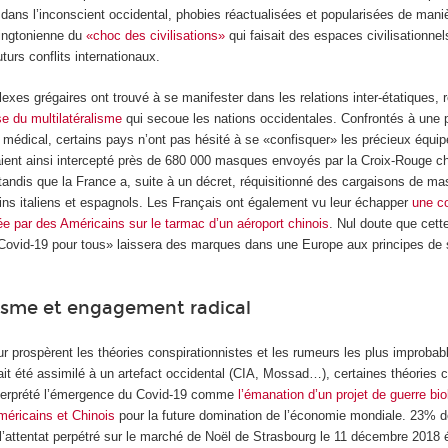
dans l’inconscient occidental, phobies réactualisées et popularisées de mani
tingtonienne du
«choc des civilisations»
qui faisait des espaces civilisationn
turs conflits internationaux.
flexes grégaires ont trouvé à se manifester dans les relations inter-étatiques, 
se du multilatéralisme
qui secoue les nations occidentales. Confrontés à une 
l médical, certains pays n’ont pas hésité à se «confisquer» les précieux équi
aient ainsi intercepté près de 680 000 masques envoyés par la Croix-Rouge c
 tandis que la France a, suite à un décret, réquisitionné des cargaisons de m
sins italiens et espagnols. Les Français ont également vu leur échapper
une c
ée par des Américains sur le tarmac d’un aéroport chinois
. Nul doute que cett
 Covid-19 pour tous» laissera des marques dans une Europe aux principes de s
isme et engagement radical
ur prospèrent les théories conspirationnistes et les rumeurs les plus improb
ait été assimilé à un artefact occidental (CIA, Mossad…), certaines théories ci
nterprété l’émergence du Covid-19 comme
l’émanation d’un projet de guerre bi
méricains et Chinois
pour la future domination de l’économie mondiale. 23% d
l’attentat perpétré sur le marché de Noël de Strasbourg le 11 décembre 2018 é