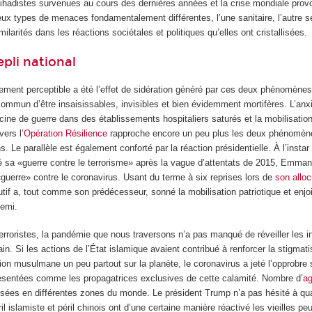
jihadistes survenues au cours des dernières années et la crise mondiale prov
ux types de menaces fondamentalement différentes, l’une sanitaire, l’autre sé
ilarités dans les réactions sociétales et politiques qu’elles ont cristallisées.
epli national
tement perceptible a été l’effet de sidération généré par ces deux phénomènes
mun d’être insaisissables, invisibles et bien évidemment mortifères. L’anx
cine de guerre dans des établissements hospitaliers saturés et la mobilisati
vers l’
Opération Résilience
rapproche encore un peu plus les deux phénomèn
s. Le parallèle est également conforté par la réaction présidentielle. À l’insta
cé sa «guerre contre le terrorisme» après la vague d’attentats de 2015, Emma
«guerre» contre le coronavirus. Usant du terme à six reprises lors de
son alloc
cutif a, tout comme son prédécesseur, sonné la mobilisation patriotique et enjo
nemi.
roristes, la pandémie que nous traversons n’a pas manqué de réveiller les in
in. Si les actions de l’État islamique avaient contribué à renforcer la stigmat
on musulmane un peu partout sur la planète, le coronavirus a jeté l’opprobre 
ésentées comme les propagatrices exclusives de cette calamité. Nombre d’
ag
sées en différentes zones du monde. Le président Trump n’a pas hésité à qual
ril islamiste et péril chinois ont d’une certaine manière réactivé les vieilles peu