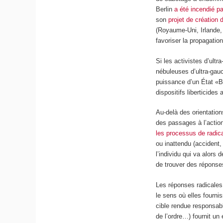
Berlin
a été incendié p
son
projet de création 
(Royaume-Uni, Irlande
favoriser la propagation
Si les activistes d’ultr
nébuleuses d’ultra-gau
puissance d’un État «B
dispositifs liberticides
Au-delà des orientation
des passages à l’action 
les processus de radica
ou inattendu (accident
l’individu qui va alors
de trouver des répons
Les réponses radicales
le sens où elles fournis
cible rendue responsabl
de l’ordre…) fournit un