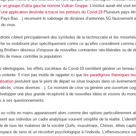
ar un groupe d’ultra gauche nommé Vulkan Gruppe.
L’institut aurait été visé e
d’une application destinée à tracer les porteurs du Covid-19
.Plusieurs pays ét
, Pays-Bas…) recensent le sabotage de dizaines d’antennes 5G faussement 
 du virus.
a-droite ciblent principalement des symboles de la technocratie et les minorité
che se mobilisent plus spécifiquement contre ce qu’elles considèrent comme
ig Brother» désireux d’imposer de nouvelles contraintes néo-libérales ou de d
 afin de mieux contrôler la population.
s idéologiques, les effets sociétaux du Covid-19 semblent générer un terreau 
violente. Il n’est pas inutile de rappeler ici que
les paradigmes théoriques les
lisation
postulent que le point de départ se situe toujours dans un événement
, décès, crises diverses…). Ce moment de crise va générer une ouverture cog
 développer une plus grande réceptivité à de nouvelles idées et visions du mond
es à ses questionnements.
 ou «clés en main» apparaissent alors comme des options particulièrement at
sent aux individus un cadre analytique souvent simplifié de la réalité. L’identif
e de tous les malaises de la société (Juifs, musulmans, Chinois, élites capita
 espace de sens et un réconfort psychologique à l’individu. L’effervescence so