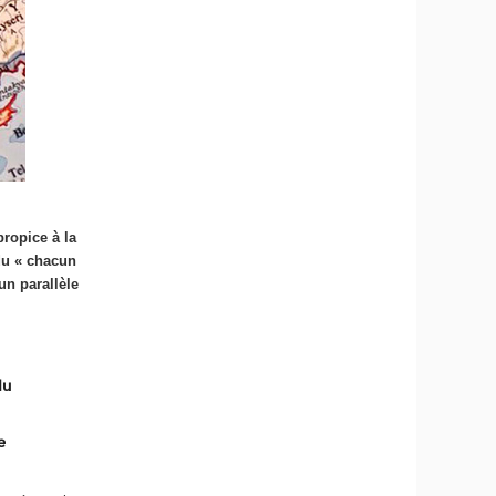
propice à la
 du « chacun
un parallèle
du
e