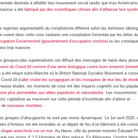
ntale destinée à affaiblir leur mouvement social tandis que trois Américains
onavirus a été
fabriqué par des scientifiques chinois afin d’affaisser leur syst
s registres argumentatifs du complotisme diffèrent selon les territoires idéolo
e voient dans cette crise sanitaire une conspiration fomentée par les élites d
ccupation Governement (gouvernement d’occupation sioniste)
ou les conséque
oise trop massive.
ns groupuscules suprématistes ont diffusé des messages de haine dans plusie
servir du Covid-19 comme d’une arme biologique contre leurs ennemis (minori
a été relayé outre-Manche où le British National Socialist Movement a conse
e Covid-19 d’
aller visiter les synagogues et les mosquées de leur lieu de rési
euses études, les moments de crise ont des impacts cognitifs sur les popula
enir plus perméables aux idées populistes et nationalistes
. Les mouvements 
onc capitaliser au maximum sur cette période d’incertitude afin d’attirer et
r de nouveaux membres.
les groupes d’ultra-gauche ne sont pas moins dynamiques. Le 1er avril 2020, 
ires d’Amiens ont été incendiés et un départ de feu d’un bâtiment a été const
 slogan anarchiste sur un mur.
Au Havre, ville du premier ministre Édouard Ph
é pas moins d’ 1,5 kilomètre de fibre optique. En Allemagne, l’institut Heinr