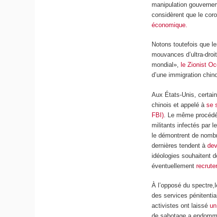
manipulation gouverneme
considèrent que le cor
économique.
Notons toutefois que le
mouvances d’ultra-droit
mondial»,
le Zionist O
d’une immigration chin
Aux États-Unis, certai
chinois et appelé à
se 
FBI)
. Le même procédé 
militants infectés par l
le démontrent de nombr
dernières tendent à
dev
idéologies souhaitent d
éventuellement
recrute
À l’opposé du spectre,
des services pénitentia
activistes ont laissé
un
de sabotage a endommag