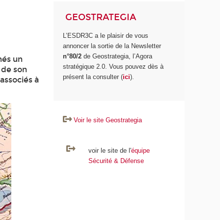
GEOSTRATEGIA
L’ESDR3C a le plaisir de vous
annoncer la sortie de la Newsletter
n°80/2
de Geostrategia, l’Agora
nés un
stratégique 2.0. Vous pouvez dès à
n de son
présent la consulter (
ici
).
 associés à
Voir le site Geostrategia
voir le site de l'
équipe
Sécurité & Défense