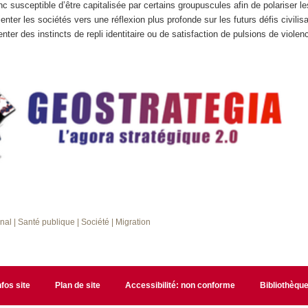
c susceptible d’être capitalisée par certains groupuscules afin de polariser le
ienter les sociétés vers une réflexion plus profonde sur les futurs défis civilis
nter des instincts de repli identitaire ou de satisfaction de pulsions de violen
onal
| Santé publique
| Société
| Migration
nfos site
Plan de site
Accessibilité: non conforme
Bibliothèqu