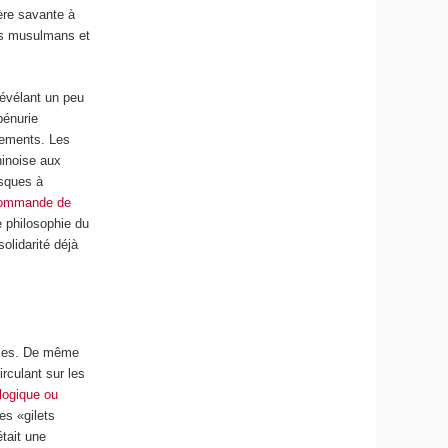
ère savante à
els musulmans et
révélant un peu
pénurie
pements. Les
hinoise aux
asques à
ommande de
e philosophie du
olidarité déjà
ables. De même
rculant sur les
ologique ou
es «gilets
tait une