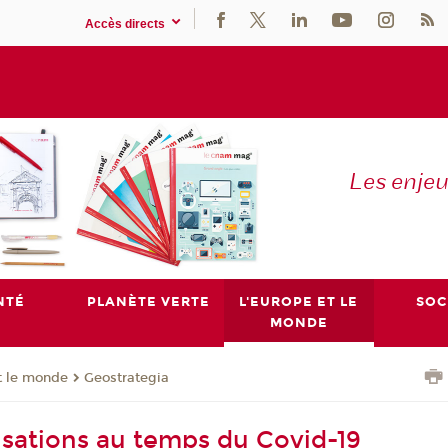
Accès directs
Les enje
NTÉ
PLANÈTE VERTE
L'EUROPE ET LE
SOC
MONDE
t le monde
Geostrategia
lisations au temps du Covid-19