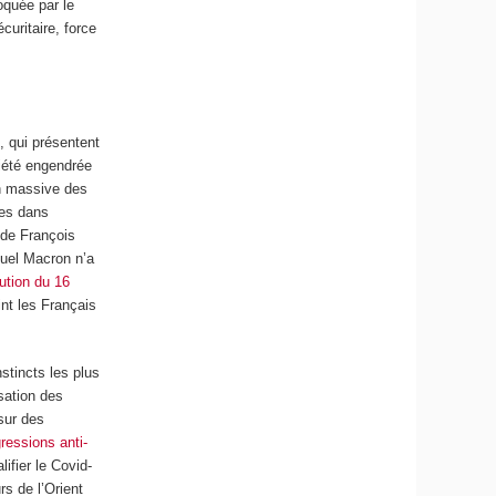
oquée par le
curitaire, force
, qui présentent
iété engendrée
on massive des
es dans
r de François
nuel Macron n’a
ution du 16
int les Français
stincts les plus
isation des
sur des
ressions anti-
ifier le Covid-
rs de l’Orient