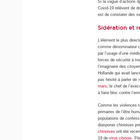
Si la vague d’actions d
Covid-19 relèvent de de
est de constater des sim
Sidération et r
L’élément le plus direc
comme dénominateur com
par l’usage d’une méde
forces de sécurité à tra
l’imaginaire des citoyen
Hollande qui avait lan
pas hésité à parler de 
mars
, le chef de l’exé
à faire bloc contre l’en
Comme les violences ter
primaires de l’être huma
populations de confessi
diasporas chinoises pr
chinoises
ont été recen
19 de
virus chinois
. Pé