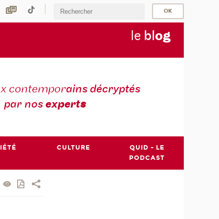
le
bl
o
g
ux contempor
ains décryptés
par nos
expert
s
IÉTÉ
CULTURE
QUID - LE
PODCAST