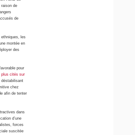
n raison de
rangers
accusés de
s ethniques, les
 une montée en
éployer des
favorable pour
 plus cités sur
 déstabilisant
nitive chez
e afin de tenter
tractives dans
ication d’une
listes, forces
ciale suscitée