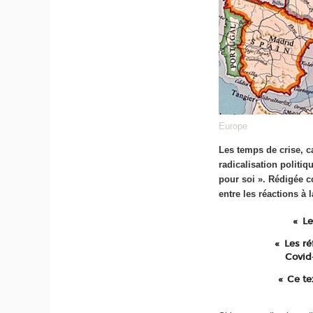
Europe
Les temps de crise, ca
radicalisation politi
pour soi ». Rédigée c
entre les réactions à l
Le
Les ré
Covid
Ce te