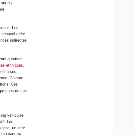
 sur dix
ème
giques. Les
u «nouvel ordre
nces indirectes
urs quartiers
tés ethniques,
illé à ses
dence
. Comme
tions. Ces
proches de ces
cinq véhicules
até. Les
ilippe, un acte
ich Hertz de