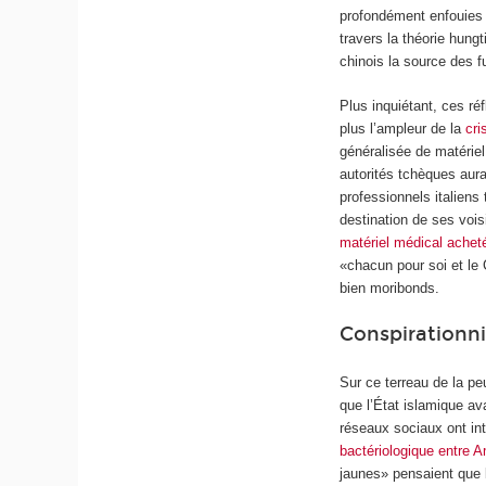
profondément enfouies 
travers la théorie hung
chinois la source des fu
Plus inquiétant, ces ré
plus l’ampleur de la
cri
généralisée de matérie
autorités tchèques aur
professionnels italiens
destination de ses voi
matériel médical achet
«chacun pour soi et le
bien moribonds.
Conspirationn
Sur ce terreau de la pe
que l’État islamique av
réseaux sociaux ont i
bactériologique entre A
jaunes» pensaient que 