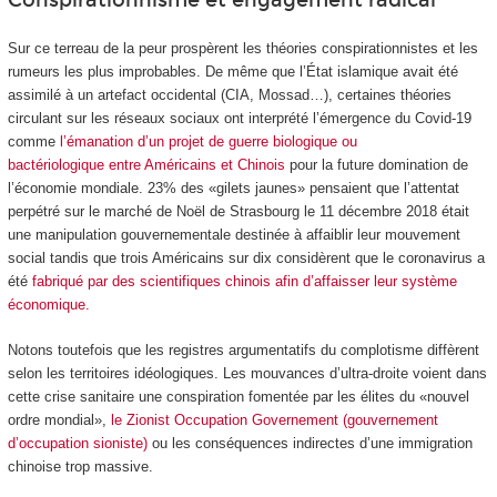
Sur ce terreau de la peur prospèrent les théories conspirationnistes et les
rumeurs les plus improbables. De même que l’État islamique avait été
assimilé à un artefact occidental (CIA, Mossad…), certaines théories
circulant sur les réseaux sociaux ont interprété l’émergence du Covid-19
comme
l’émanation d’un projet de guerre biologique ou
bactériologique entre Américains et Chinois
pour la future domination de
l’économie mondiale. 23% des «gilets jaunes» pensaient que l’attentat
perpétré sur le marché de Noël de Strasbourg le 11 décembre 2018 était
une manipulation gouvernementale destinée à affaiblir leur mouvement
social tandis que trois Américains sur dix considèrent que le coronavirus a
été
fabriqué par des scientifiques chinois afin d’affaisser leur système
économique.
Notons toutefois que les registres argumentatifs du complotisme diffèrent
selon les territoires idéologiques. Les mouvances d’ultra-droite voient dans
cette crise sanitaire une conspiration fomentée par les élites du «nouvel
ordre mondial»,
le Zionist Occupation Governement (gouvernement
d’occupation sioniste)
ou les conséquences indirectes d’une immigration
chinoise trop massive.