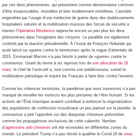
par ces deux phénomènes, qui présentent comme dénominateur commun
d’être insaisissables, invisibles et bien évidemment mortifères. L’anxiété
engendrée par l’usage d’une médecine de guerre dans des établissements
hospitaliers saturés et la mobilisation massive des forces de sécurité à
travers l’
Opération Résilience
rapproche encore un peu plus les deux
phénomènes dans l’imaginaire des citoyens. Le parallèle est également
conforté par la réaction présidentielle. À l’instar de François Hollande qui
avait lancé sa «guerre contre le terrorisme» après la vague d’attentats de
2015, Emmanuel Macron n’a pas hésité à parler de «guerre» contre le
coronavirus. Usant du terme à six reprises lors de
son allocution du 16
mars
, le chef de l’exécutif a, tout comme son prédécesseur, sonné la
mobilisation patriotique et enjoint les Français à faire bloc contre l’ennemi.
Comme les violences terroristes, la pandémie que nous traversons n’a pas
manqué de réveiller les instincts les plus primaires de l’être humain. Si les
actions de l’État islamique avaient contribué à renforcer la stigmatisation
des populations de confession musulmane un peu partout sur la planète, le
coronavirus a jeté l’opprobre sur des diasporas chinoises présentées
comme les propagatrices exclusives de cette calamité. Nombre
d’
agressions anti-chinoises
ont été recensées en différentes zones du
monde. Le président Trump n’a pas hésité à qualifier le Covid-19 de
virus