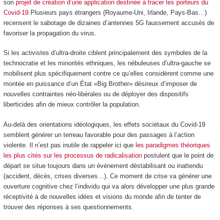
son
projet de création d’une application destinée à tracer les porteurs du
Covid-19
.Plusieurs pays étrangers (Royaume-Uni, Irlande, Pays-Bas…)
recensent le sabotage de dizaines d’antennes 5G faussement accusés de
favoriser la propagation du virus.
Si les activistes d’ultra-droite ciblent principalement des symboles de la
technocratie et les minorités ethniques, les nébuleuses d’ultra-gauche se
mobilisent plus spécifiquement contre ce qu’elles considèrent comme une
montée en puissance d’un État «Big Brother» désireux d’imposer de
nouvelles contraintes néo-libérales ou de déployer des dispositifs
liberticides afin de mieux contrôler la population.
Au-delà des orientations idéologiques, les effets sociétaux du Covid-19
semblent générer un terreau favorable pour des passages à l’action
violente. Il n’est pas inutile de rappeler ici que
les paradigmes théoriques
les plus cités sur les processus de radicalisation
postulent que le point de
départ se situe toujours dans un événement déstabilisant ou inattendu
(accident, décès, crises diverses…). Ce moment de crise va générer une
ouverture cognitive chez l’individu qui va alors développer une plus grande
réceptivité à de nouvelles idées et visions du monde afin de tenter de
trouver des réponses à ses questionnements.