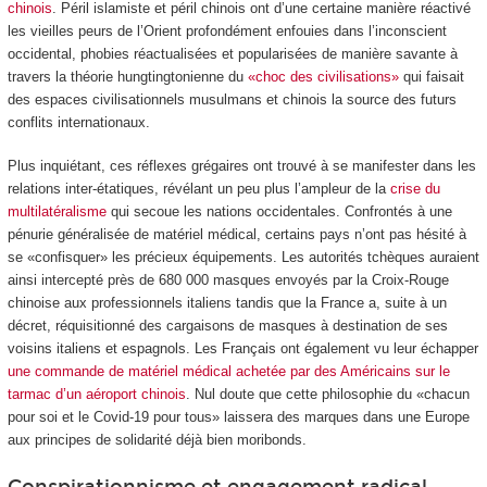
chinois
. Péril islamiste et péril chinois ont d’une certaine manière réactivé
les vieilles peurs de l’Orient profondément enfouies dans l’inconscient
occidental, phobies réactualisées et popularisées de manière savante à
travers la théorie hungtingtonienne du
«choc des civilisations»
qui faisait
des espaces civilisationnels musulmans et chinois la source des futurs
conflits internationaux.
Plus inquiétant, ces réflexes grégaires ont trouvé à se manifester dans les
relations inter-étatiques, révélant un peu plus l’ampleur de la
crise du
multilatéralisme
qui secoue les nations occidentales. Confrontés à une
pénurie généralisée de matériel médical, certains pays n’ont pas hésité à
se «confisquer» les précieux équipements. Les autorités tchèques auraient
ainsi intercepté près de 680 000 masques envoyés par la Croix-Rouge
chinoise aux professionnels italiens tandis que la France a, suite à un
décret, réquisitionné des cargaisons de masques à destination de ses
voisins italiens et espagnols. Les Français ont également vu leur échapper
une commande de matériel médical achetée par des Américains sur le
tarmac d’un aéroport chinois
. Nul doute que cette philosophie du «chacun
pour soi et le Covid-19 pour tous» laissera des marques dans une Europe
aux principes de solidarité déjà bien moribonds.
Conspirationnisme et engagement radical