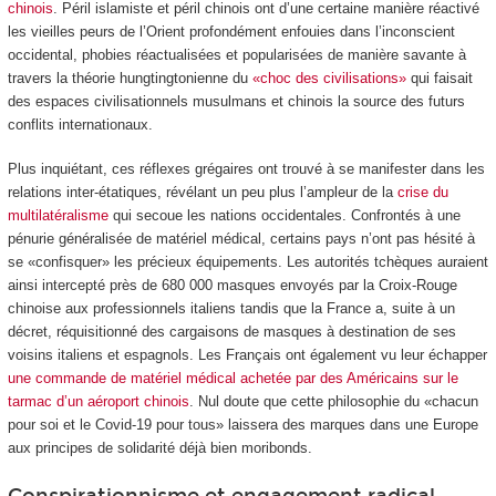
chinois
. Péril islamiste et péril chinois ont d’une certaine manière réactivé
les vieilles peurs de l’Orient profondément enfouies dans l’inconscient
occidental, phobies réactualisées et popularisées de manière savante à
travers la théorie hungtingtonienne du
«choc des civilisations»
qui faisait
des espaces civilisationnels musulmans et chinois la source des futurs
conflits internationaux.
Plus inquiétant, ces réflexes grégaires ont trouvé à se manifester dans les
relations inter-étatiques, révélant un peu plus l’ampleur de la
crise du
multilatéralisme
qui secoue les nations occidentales. Confrontés à une
pénurie généralisée de matériel médical, certains pays n’ont pas hésité à
se «confisquer» les précieux équipements. Les autorités tchèques auraient
ainsi intercepté près de 680 000 masques envoyés par la Croix-Rouge
chinoise aux professionnels italiens tandis que la France a, suite à un
décret, réquisitionné des cargaisons de masques à destination de ses
voisins italiens et espagnols. Les Français ont également vu leur échapper
une commande de matériel médical achetée par des Américains sur le
tarmac d’un aéroport chinois
. Nul doute que cette philosophie du «chacun
pour soi et le Covid-19 pour tous» laissera des marques dans une Europe
aux principes de solidarité déjà bien moribonds.
Conspirationnisme et engagement radical