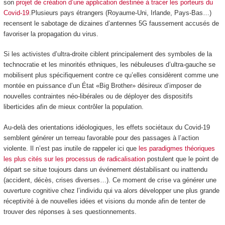
son
projet de création d’une application destinée à tracer les porteurs du
Covid-19
.Plusieurs pays étrangers (Royaume-Uni, Irlande, Pays-Bas…)
recensent le sabotage de dizaines d’antennes 5G faussement accusés de
favoriser la propagation du virus.
Si les activistes d’ultra-droite ciblent principalement des symboles de la
technocratie et les minorités ethniques, les nébuleuses d’ultra-gauche se
mobilisent plus spécifiquement contre ce qu’elles considèrent comme une
montée en puissance d’un État «Big Brother» désireux d’imposer de
nouvelles contraintes néo-libérales ou de déployer des dispositifs
liberticides afin de mieux contrôler la population.
Au-delà des orientations idéologiques, les effets sociétaux du Covid-19
semblent générer un terreau favorable pour des passages à l’action
violente. Il n’est pas inutile de rappeler ici que
les paradigmes théoriques
les plus cités sur les processus de radicalisation
postulent que le point de
départ se situe toujours dans un événement déstabilisant ou inattendu
(accident, décès, crises diverses…). Ce moment de crise va générer une
ouverture cognitive chez l’individu qui va alors développer une plus grande
réceptivité à de nouvelles idées et visions du monde afin de tenter de
trouver des réponses à ses questionnements.