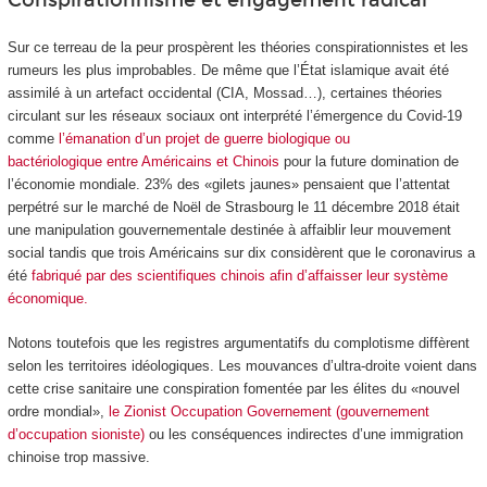
Sur ce terreau de la peur prospèrent les théories conspirationnistes et les
rumeurs les plus improbables. De même que l’État islamique avait été
assimilé à un artefact occidental (CIA, Mossad…), certaines théories
circulant sur les réseaux sociaux ont interprété l’émergence du Covid-19
comme
l’émanation d’un projet de guerre biologique ou
bactériologique entre Américains et Chinois
pour la future domination de
l’économie mondiale. 23% des «gilets jaunes» pensaient que l’attentat
perpétré sur le marché de Noël de Strasbourg le 11 décembre 2018 était
une manipulation gouvernementale destinée à affaiblir leur mouvement
social tandis que trois Américains sur dix considèrent que le coronavirus a
été
fabriqué par des scientifiques chinois afin d’affaisser leur système
économique.
Notons toutefois que les registres argumentatifs du complotisme diffèrent
selon les territoires idéologiques. Les mouvances d’ultra-droite voient dans
cette crise sanitaire une conspiration fomentée par les élites du «nouvel
ordre mondial»,
le Zionist Occupation Governement (gouvernement
d’occupation sioniste)
ou les conséquences indirectes d’une immigration
chinoise trop massive.