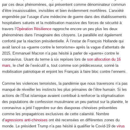
par ces deux phénomènes, qui présentent comme dénominateur commun
d’être insaisissables, invisibles et bien évidemment mortifères. L’anxiété
engendrée par l’usage d’une médecine de guerre dans des établissements
hospitaliers saturés et la mobilisation massive des forces de sécurité à
travers l’
Opération Résilience
rapproche encore un peu plus les deux
phénomènes dans l’imaginaire des citoyens. Le parallèle est également
conforté par la réaction présidentielle. À l’instar de François Hollande qui
avait lancé sa «guerre contre le terrorisme» après la vague d’attentats de
2015, Emmanuel Macron n’a pas hésité à parler de «guerre» contre le
coronavirus. Usant du terme à six reprises lors de
son allocution du 16
mars
, le chef de l’exécutif a, tout comme son prédécesseur, sonné la
mobilisation patriotique et enjoint les Français à faire bloc contre l’ennemi.
Comme les violences terroristes, la pandémie que nous traversons n’a pas
manqué de réveiller les instincts les plus primaires de l’être humain. Si les
actions de l’État islamique avaient contribué à renforcer la stigmatisation
des populations de confession musulmane un peu partout sur la planète, le
coronavirus a jeté l’opprobre sur des diasporas chinoises présentées
comme les propagatrices exclusives de cette calamité. Nombre
d’
agressions anti-chinoises
ont été recensées en différentes zones du
monde. Le président Trump n’a pas hésité à qualifier le Covid-19 de
virus