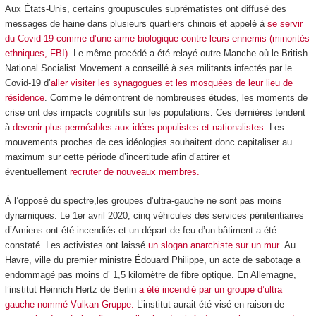
Aux États-Unis, certains groupuscules suprématistes ont diffusé des
messages de haine dans plusieurs quartiers chinois et appelé à
se servir
du Covid-19 comme d’une arme biologique contre leurs ennemis (minorités
ethniques, FBI)
. Le même procédé a été relayé outre-Manche où le British
National Socialist Movement a conseillé à ses militants infectés par le
Covid-19 d’
aller visiter les synagogues et les mosquées de leur lieu de
résidence
. Comme le démontrent de nombreuses études, les moments de
crise ont des impacts cognitifs sur les populations. Ces dernières tendent
à
devenir plus perméables aux idées populistes et nationalistes
. Les
mouvements proches de ces idéologies souhaitent donc capitaliser au
maximum sur cette période d’incertitude afin d’attirer et
éventuellement
recruter de nouveaux membres.
À l’opposé du spectre,les groupes d’ultra-gauche ne sont pas moins
dynamiques. Le 1er avril 2020, cinq véhicules des services pénitentiaires
d’Amiens ont été incendiés et un départ de feu d’un bâtiment a été
constaté. Les activistes ont laissé
un slogan anarchiste sur un mur.
Au
Havre, ville du premier ministre Édouard Philippe, un acte de sabotage a
endommagé pas moins d’ 1,5 kilomètre de fibre optique. En Allemagne,
l’institut Heinrich Hertz de Berlin
a été incendié par un groupe d’ultra
gauche nommé Vulkan Gruppe.
L’institut aurait été visé en raison de