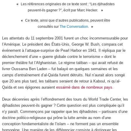
Les références originales de ce texte sont : “Les djihadistes
peuvent-ils gagner ?”, écrit par Marc Hecker.
Ce texte, ainsi que d’autres publications, peuvent être
consultés sur
The Conversation
.
Les attentats du 11 septembre 2001 furent un choc incommensurable pour
l’Amérique. Le président des États-Unis, George W. Bush, compara cet
événement à l’attaque-surprise de Pearl Harbor en 1941. Il répliqua par le
déclenchement d’une « guerre globale contre le terrorisme » dont le
premier théâtre fut l’Afghanistan. Le régime taliban – qui avait refusé de
livrer Oussama Ben Laden – fut balayé en quelques semaines et les
camps d’entraînement d’al-Qaïda furent détruits. Nul n’aurait alors songé
que 20 ans plus tard, les talibans seraient de retour à Kaboul, ni qu’al-
Qaïda et ses épigones auraient
essaimé dans de nombreux pays.
Deux décennies après l’effondrement des tours du World Trade Center, les
djihadistes peuvent-ils gagner ? Cette question est plus compliquée qu’il
n’y paraît. Commençons par rappeler que les djihadistes – partisans d’une
doctrine politico-religieuse qui prône la lutte armée au nom d’une
conception fondamentaliste de l’islam – ne forment pas un ensemble
homogène. Une manière de les différencier consiste à distinguer les