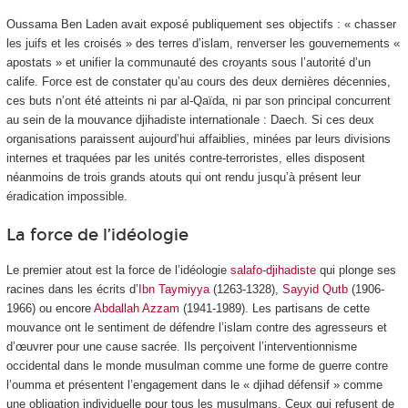
Oussama Ben Laden avait exposé publiquement ses objectifs : « chasser
les juifs et les croisés » des terres d’islam, renverser les gouvernements «
apostats » et unifier la communauté des croyants sous l’autorité d’un
calife. Force est de constater qu’au cours des deux dernières décennies,
ces buts n’ont été atteints ni par al-Qaïda, ni par son principal concurrent
au sein de la mouvance djihadiste internationale : Daech. Si ces deux
organisations paraissent aujourd’hui affaiblies, minées par leurs divisions
internes et traquées par les unités contre-terroristes, elles disposent
néanmoins de trois grands atouts qui ont rendu jusqu’à présent leur
éradication impossible.
La force de l’idéologie
Le premier atout est la force de l’idéologie
salafo-djihadiste
qui plonge ses
racines dans les écrits d’
Ibn Taymiyya
(1263-1328),
Sayyid Qutb
(1906-
1966) ou encore
Abdallah Azzam
(1941-1989). Les partisans de cette
mouvance ont le sentiment de défendre l’islam contre des agresseurs et
d’œuvrer pour une cause sacrée. Ils perçoivent l’interventionnisme
occidental dans le monde musulman comme une forme de guerre contre
l’oumma et présentent l’engagement dans le « djihad défensif » comme
une obligation individuelle pour tous les musulmans. Ceux qui refusent de