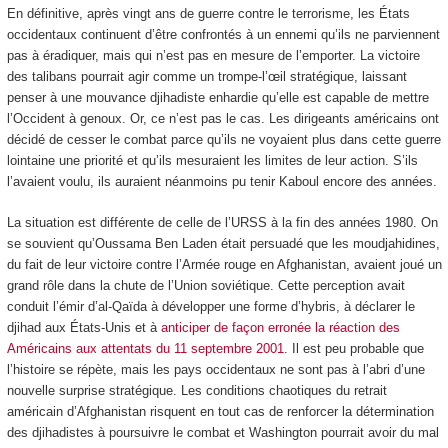
En définitive, après vingt ans de guerre contre le terrorisme, les États
occidentaux continuent d’être confrontés à un ennemi qu’ils ne parviennent
pas à éradiquer, mais qui n’est pas en mesure de l’emporter. La victoire
des talibans pourrait agir comme un trompe-l’œil stratégique, laissant
penser à une mouvance djihadiste enhardie qu’elle est capable de mettre
l’Occident à genoux. Or, ce n’est pas le cas. Les dirigeants américains ont
décidé de cesser le combat parce qu’ils ne voyaient plus dans cette guerre
lointaine une priorité et qu’ils mesuraient les limites de leur action. S’ils
l’avaient voulu, ils auraient néanmoins pu tenir Kaboul encore des années.
La situation est différente de celle de l’URSS à la fin des années 1980. On
se souvient qu’Oussama Ben Laden était persuadé que les moudjahidines,
du fait de leur victoire contre l’Armée rouge en Afghanistan, avaient joué un
grand rôle dans la chute de l’Union soviétique. Cette perception avait
conduit l’émir d’al-Qaïda à développer une forme d’hybris, à déclarer le
djihad aux États-Unis et à
anticiper de façon erronée la réaction des
Américains aux attentats du 11 septembre 2001
. Il est peu probable que
l’histoire se répète, mais les pays occidentaux ne sont pas à l’abri d’une
nouvelle surprise stratégique. Les conditions chaotiques du retrait
américain d’Afghanistan risquent en tout cas de renforcer la détermination
des djihadistes à poursuivre le combat et Washington pourrait avoir du mal