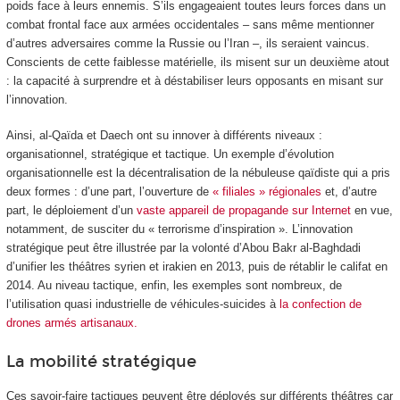
poids face à leurs ennemis. S’ils engageaient toutes leurs forces dans un
combat frontal face aux armées occidentales – sans même mentionner
d’autres adversaires comme la Russie ou l’Iran –, ils seraient vaincus.
Conscients de cette faiblesse matérielle, ils misent sur un deuxième atout
: la capacité à surprendre et à déstabiliser leurs opposants en misant sur
l’innovation.
Ainsi, al-Qaïda et Daech ont su innover à différents niveaux :
organisationnel, stratégique et tactique. Un exemple d’évolution
organisationnelle est la décentralisation de la nébuleuse qaïdiste qui a pris
deux formes : d’une part, l’ouverture de
« filiales » régionales
et, d’autre
part, le déploiement d’un
vaste appareil de propagande sur Internet
en vue,
notamment, de susciter du « terrorisme d’inspiration ». L’innovation
stratégique peut être illustrée par la volonté d’Abou Bakr al-Baghdadi
d’unifier les théâtres syrien et irakien en 2013, puis de rétablir le califat en
2014. Au niveau tactique, enfin, les exemples sont nombreux, de
l’utilisation quasi industrielle de véhicules-suicides à
la confection de
drones armés artisanaux.
La mobilité stratégique
Ces savoir-faire tactiques peuvent être déployés sur différents théâtres car