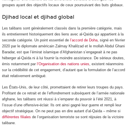
groupes ayant des objectifs locaux de ceux poursuivant des buts globaux.
Djihad local et djihad global
Les talibans sont généralement classés dans la première catégorie, mais
ils entretiennent historiquement des liens avec al-Qaïda qui appartient à la
seconde catégorie. Un point essentiel de
l’accord de Doha
, signé en février
2020 par le diplomate américain Zalmay Khalilzad et le mollah Abdul Ghani
Baradar, est que l’émirat islamique d’Afghanistan s’engageait à ne pas
héberger al-Qaïda ni à lui fournir la moindre assistance. De sérieux doutes,
émis notamment par
l’Organisation des nations unies
, existent néanmoins
sur la crédibilité de cet engagement, d’autant que la formulation de l’accord
était relativement ambiguë.
Les États-Unis, de leur côté, promettaient de retirer leurs troupes du pays.
Profitant de ce retrait et de l’effondrement subséquent de l’armée nationale
afghane, les talibans ont réussi à s’emparer du pouvoir à l’été 2021, à
l’issue d’une offensive-éclair. Ils ont ainsi gagné leur guerre et rempli leur
objectif stratégique. On ne peut pas en dire autant d’al-Qaïda – même si
différentes filiales
de l’organisation terroriste se sont réjouies de la victoire
talibane.