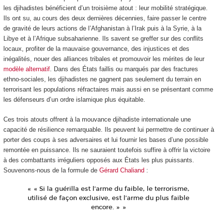
les djihadistes bénéficient d’un troisième atout : leur mobilité stratégique.
Ils ont su, au cours des deux dernières décennies, faire passer le centre
de gravité de leurs actions de l’Afghanistan à l’Irak puis à la Syrie, à la
Libye et à l’Afrique subsaharienne. Ils savent se greffer sur des conflits
locaux, profiter de la mauvaise gouvernance, des injustices et des
inégalités, nouer des alliances tribales et promouvoir les mérites de leur
modèle alternatif
. Dans des États faillis ou marqués par des fractures
ethno-sociales, les djihadistes ne gagnent pas seulement du terrain en
terrorisant les populations réfractaires mais aussi en se présentant comme
les défenseurs d’un ordre islamique plus équitable.
Ces trois atouts offrent à la mouvance djihadiste internationale une
capacité de résilience remarquable. Ils peuvent lui permettre de continuer à
porter des coups à ses adversaires et lui fournir les bases d’une possible
remontée en puissance. Ils ne sauraient toutefois suffire à offrir la victoire
à des combattants irréguliers opposés aux États les plus puissants.
Souvenons-nous de la formule de
Gérard Chaliand
:
« Si la guérilla est l’arme du faible, le terrorisme,
utilisé de façon exclusive, est l’arme du plus faible
encore. »