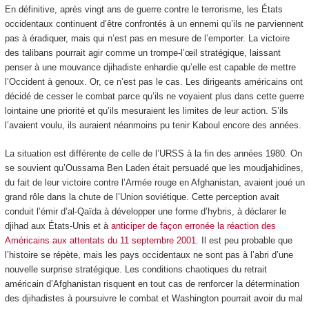
En définitive, après vingt ans de guerre contre le terrorisme, les États
occidentaux continuent d’être confrontés à un ennemi qu’ils ne parviennent
pas à éradiquer, mais qui n’est pas en mesure de l’emporter. La victoire
des talibans pourrait agir comme un trompe-l’œil stratégique, laissant
penser à une mouvance djihadiste enhardie qu’elle est capable de mettre
l’Occident à genoux. Or, ce n’est pas le cas. Les dirigeants américains ont
décidé de cesser le combat parce qu’ils ne voyaient plus dans cette guerre
lointaine une priorité et qu’ils mesuraient les limites de leur action. S’ils
l’avaient voulu, ils auraient néanmoins pu tenir Kaboul encore des années.
La situation est différente de celle de l’URSS à la fin des années 1980. On
se souvient qu’Oussama Ben Laden était persuadé que les moudjahidines,
du fait de leur victoire contre l’Armée rouge en Afghanistan, avaient joué un
grand rôle dans la chute de l’Union soviétique. Cette perception avait
conduit l’émir d’al-Qaïda à développer une forme d’hybris, à déclarer le
djihad aux États-Unis et à
anticiper de façon erronée la réaction des
Américains aux attentats du 11 septembre 2001
. Il est peu probable que
l’histoire se répète, mais les pays occidentaux ne sont pas à l’abri d’une
nouvelle surprise stratégique. Les conditions chaotiques du retrait
américain d’Afghanistan risquent en tout cas de renforcer la détermination
des djihadistes à poursuivre le combat et Washington pourrait avoir du mal