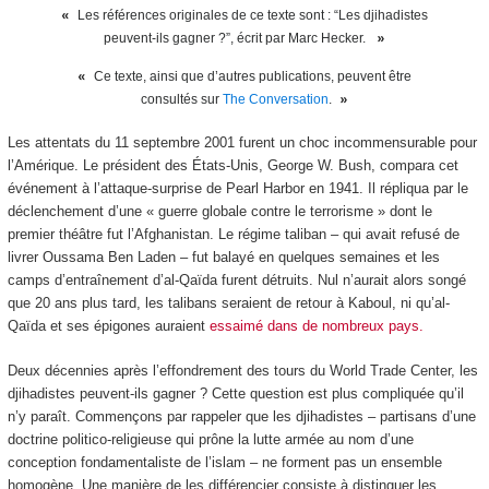
Les références originales de ce texte sont : “Les djihadistes
peuvent-ils gagner ?”, écrit par Marc Hecker.
Ce texte, ainsi que d’autres publications, peuvent être
consultés sur
The Conversation
.
Les attentats du 11 septembre 2001 furent un choc incommensurable pour
l’Amérique. Le président des États-Unis, George W. Bush, compara cet
événement à l’attaque-surprise de Pearl Harbor en 1941. Il répliqua par le
déclenchement d’une « guerre globale contre le terrorisme » dont le
premier théâtre fut l’Afghanistan. Le régime taliban – qui avait refusé de
livrer Oussama Ben Laden – fut balayé en quelques semaines et les
camps d’entraînement d’al-Qaïda furent détruits. Nul n’aurait alors songé
que 20 ans plus tard, les talibans seraient de retour à Kaboul, ni qu’al-
Qaïda et ses épigones auraient
essaimé dans de nombreux pays.
Deux décennies après l’effondrement des tours du World Trade Center, les
djihadistes peuvent-ils gagner ? Cette question est plus compliquée qu’il
n’y paraît. Commençons par rappeler que les djihadistes – partisans d’une
doctrine politico-religieuse qui prône la lutte armée au nom d’une
conception fondamentaliste de l’islam – ne forment pas un ensemble
homogène. Une manière de les différencier consiste à distinguer les