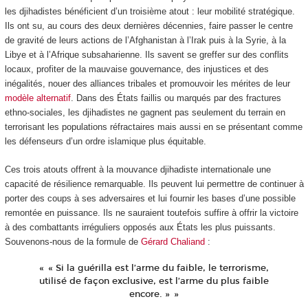
les djihadistes bénéficient d’un troisième atout : leur mobilité stratégique.
Ils ont su, au cours des deux dernières décennies, faire passer le centre
de gravité de leurs actions de l’Afghanistan à l’Irak puis à la Syrie, à la
Libye et à l’Afrique subsaharienne. Ils savent se greffer sur des conflits
locaux, profiter de la mauvaise gouvernance, des injustices et des
inégalités, nouer des alliances tribales et promouvoir les mérites de leur
modèle alternatif
. Dans des États faillis ou marqués par des fractures
ethno-sociales, les djihadistes ne gagnent pas seulement du terrain en
terrorisant les populations réfractaires mais aussi en se présentant comme
les défenseurs d’un ordre islamique plus équitable.
Ces trois atouts offrent à la mouvance djihadiste internationale une
capacité de résilience remarquable. Ils peuvent lui permettre de continuer à
porter des coups à ses adversaires et lui fournir les bases d’une possible
remontée en puissance. Ils ne sauraient toutefois suffire à offrir la victoire
à des combattants irréguliers opposés aux États les plus puissants.
Souvenons-nous de la formule de
Gérard Chaliand
:
« Si la guérilla est l’arme du faible, le terrorisme,
utilisé de façon exclusive, est l’arme du plus faible
encore. »