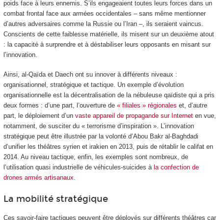
poids face à leurs ennemis. S’ils engageaient toutes leurs forces dans un
combat frontal face aux armées occidentales – sans même mentionner
d’autres adversaires comme la Russie ou l’Iran –, ils seraient vaincus.
Conscients de cette faiblesse matérielle, ils misent sur un deuxième atout
: la capacité à surprendre et à déstabiliser leurs opposants en misant sur
l’innovation.
Ainsi, al-Qaïda et Daech ont su innover à différents niveaux :
organisationnel, stratégique et tactique. Un exemple d’évolution
organisationnelle est la décentralisation de la nébuleuse qaïdiste qui a pris
deux formes : d’une part, l’ouverture de
« filiales » régionales
et, d’autre
part, le déploiement d’un
vaste appareil de propagande sur Internet
en vue,
notamment, de susciter du « terrorisme d’inspiration ». L’innovation
stratégique peut être illustrée par la volonté d’Abou Bakr al-Baghdadi
d’unifier les théâtres syrien et irakien en 2013, puis de rétablir le califat en
2014. Au niveau tactique, enfin, les exemples sont nombreux, de
l’utilisation quasi industrielle de véhicules-suicides à
la confection de
drones armés artisanaux.
La mobilité stratégique
Ces savoir-faire tactiques peuvent être déployés sur différents théâtres car