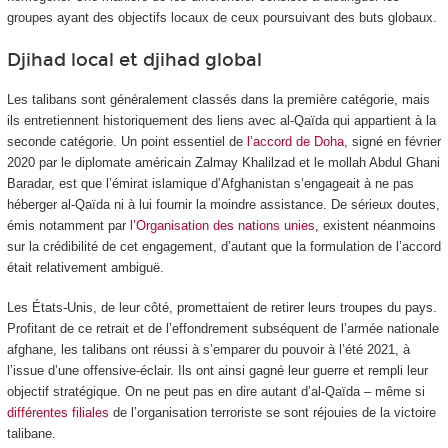
groupes ayant des objectifs locaux de ceux poursuivant des buts globaux.
Djihad local et djihad global
Les talibans sont généralement classés dans la première catégorie, mais
ils entretiennent historiquement des liens avec al-Qaïda qui appartient à la
seconde catégorie. Un point essentiel de
l’accord de Doha
, signé en février
2020 par le diplomate américain Zalmay Khalilzad et le mollah Abdul Ghani
Baradar, est que l’émirat islamique d’Afghanistan s’engageait à ne pas
héberger al-Qaïda ni à lui fournir la moindre assistance. De sérieux doutes,
émis notamment par
l’Organisation des nations unies
, existent néanmoins
sur la crédibilité de cet engagement, d’autant que la formulation de l’accord
était relativement ambiguë.
Les États-Unis, de leur côté, promettaient de retirer leurs troupes du pays.
Profitant de ce retrait et de l’effondrement subséquent de l’armée nationale
afghane, les talibans ont réussi à s’emparer du pouvoir à l’été 2021, à
l’issue d’une offensive-éclair. Ils ont ainsi gagné leur guerre et rempli leur
objectif stratégique. On ne peut pas en dire autant d’al-Qaïda – même si
différentes filiales
de l’organisation terroriste se sont réjouies de la victoire
talibane.