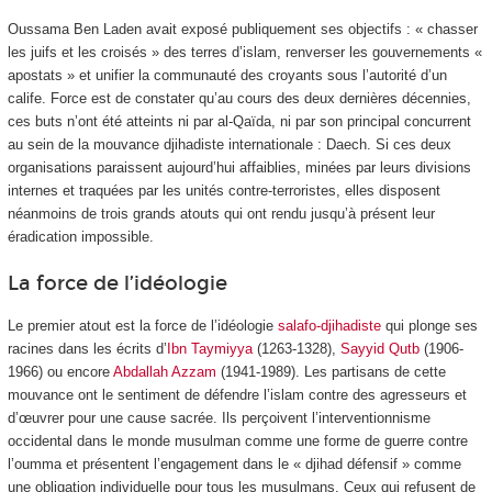
Oussama Ben Laden avait exposé publiquement ses objectifs : « chasser
les juifs et les croisés » des terres d’islam, renverser les gouvernements «
apostats » et unifier la communauté des croyants sous l’autorité d’un
calife. Force est de constater qu’au cours des deux dernières décennies,
ces buts n’ont été atteints ni par al-Qaïda, ni par son principal concurrent
au sein de la mouvance djihadiste internationale : Daech. Si ces deux
organisations paraissent aujourd’hui affaiblies, minées par leurs divisions
internes et traquées par les unités contre-terroristes, elles disposent
néanmoins de trois grands atouts qui ont rendu jusqu’à présent leur
éradication impossible.
La force de l’idéologie
Le premier atout est la force de l’idéologie
salafo-djihadiste
qui plonge ses
racines dans les écrits d’
Ibn Taymiyya
(1263-1328),
Sayyid Qutb
(1906-
1966) ou encore
Abdallah Azzam
(1941-1989). Les partisans de cette
mouvance ont le sentiment de défendre l’islam contre des agresseurs et
d’œuvrer pour une cause sacrée. Ils perçoivent l’interventionnisme
occidental dans le monde musulman comme une forme de guerre contre
l’oumma et présentent l’engagement dans le « djihad défensif » comme
une obligation individuelle pour tous les musulmans. Ceux qui refusent de