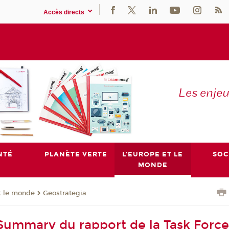
Accès directs
Les enje
NTÉ
PLANÈTE VERTE
L'EUROPE ET LE
SOC
MONDE
t le monde
Geostrategia
Summary du rapport de la Task Force