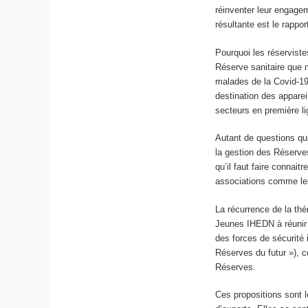
réinventer leur engageme
résultante est le rappo
Pourquoi les réserviste
Réserve sanitaire que 
malades de la Covid-19
destination des apparei
secteurs en première li
Autant de questions qui
la gestion des Réserves
qu’il faut faire connait
associations comme les
La récurrence de la th
Jeunes IHEDN à réunir u
des forces de sécurité i
Réserves du futur »), c
Réserves.
Ces propositions sont l