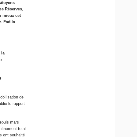
citoyens
les Réserves,
u mieux cet
e. Fadila
 la
ur
s
obilisation de
lié le rapport
depuis mars
finement total
ls ont souhaité