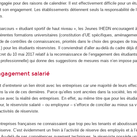
ngagée pour des raisons de calendrier. Il est effectivement difficile pour un ét
t son engagement. Les établissements détiennent seuls la responsabilité de 
es.
parcours « étudiant sportif de haut niveau », les Jeunes IHEDN encouragent 
érentes formations universitaires (constitution d’UE spécifiques, aménageme
e de contrôles de connaissances, priorités dans le choix des groupes de trav
 pour les étudiants réservistes. Il conviendrait d’aller au-delà du cadre déjà 
cret du 10 mai 2017 relatif à la reconnaissance de l’engagement des étudiants
u professionnelle) qui donne des suggestions de mesures mais n’en impose pa
’engagement salarié
d’entretenir un lien étroit avec les entreprises car une majorité de leurs effec
s la vie de ces dernières. Parce qu’elles sont ancrées dans la société, les r
se avec la réalité des entreprises. En effet, au même titre que pour les étudi
r, le réserviste salarié – ou employeur – s’efforce de concilier au mieux sa v
ctivités de réserviste.
 entreprises françaises ne connaissaient que trop peu les tenants et aboutissan
serve. C’est évidemment un frein à l’activité de réserve des employés et à l
 Au-delà de ses compétences purement techniques, le réserviste possède un 