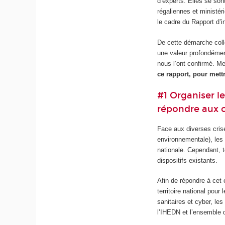
d’experts. Elles se son
régaliennes et ministé
le cadre du Rapport d’i
De cette démarche colle
une valeur profondémen
nous l’ont confirmé. M
ce rapport, pour mett
#1 Organiser l
répondre aux c
Face aux diverses cris
environnementale), les 
nationale. Cependant, t
dispositifs existants.
Afin de répondre à cet 
territoire national pour
sanitaires et cyber, les
l’IHEDN et l’ensemble 