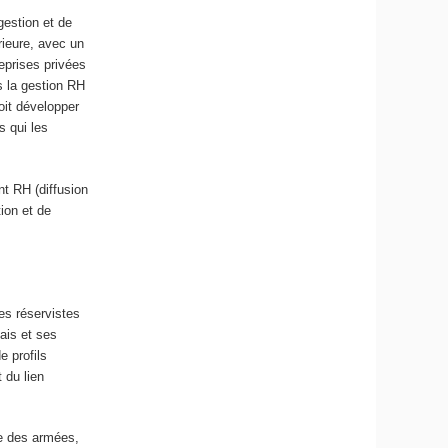
gestion et de
rieure, avec un
eprises privées
s la gestion RH
oit développer
s qui les
t RH (diffusion
tion et de
es réservistes
çais et ses
e profils
 du lien
e des armées,