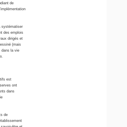
udiant de
l’implémentation
à systématiser
nt des emplois
aux dirigés et
dessiné (mais
 dans la vie
s.
tifs est
éserves ont
ants dans
ie
ts de
’établissement
savoir-être et