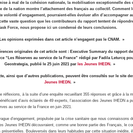
ise à mal de la cohésion nationale, la mobilisation exceptionnelle des 
e de la nation montre l’attachement des français au collectif. Comment 
tte volonté d’engagement, pourraient-elles évoluer afin d’accompagner a
 cette vaste question que les contributeurs du rapport tentent de répondr
 Task Force, nous propose ici un condensé de leurs conclusions.
Les opinions exprimées dans cet article n’engagent pas le CNAM.
érences originales de cet article sont : Executive Summary du rapport de
ce “Les Réserves au service de la France” rédigé par Fadila Leturcq po
Geostrategia, publié le 25 juin 2021 par
les Jeunes IHEDN
.
xte, ainsi que d’autres publications, peuvent être consultés sur le site de
Jeunes IHEDN
.
 réflexions, à la suite d’une enquête recueillant 355 réponses et grâce à la m
éficiant d’avis éclairés de 49 experts, l’association des Jeunes IHEDN a pub
rves au service de la France en juin 2021.
 vague d’engagement, propulsée par la crise sanitaire que nous connaissons 
les Jeunes IHEDN découvraient, comme une bonne partie des Français, le con
s présentielles. Bouleversés dans leurs habitudes par cette situation inédite, i