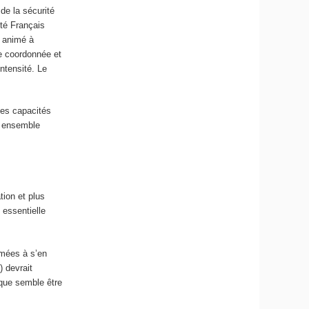
de la sécurité
té Français
t animé à
re coordonnée et
ntensité. Le
des capacités
es ensemble
ion et plus
essentielle
rmées à s’en
) devrait
 que semble être