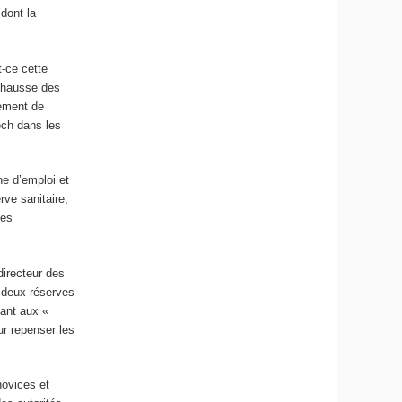
 dont la
t-ce cette
a hausse des
gement de
ech dans les
ne d’emploi et
rve sanitaire,
les
directeur des
s deux réserves
sant aux «
ur repenser les
novices et