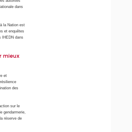
es autorités
Nationale dans
à la Nation est
es et enquêtes
nes IHEDN dans
ur mieux
e et
résilience
ination des
ction sur le
t de gendarmerie,
 la réserve de