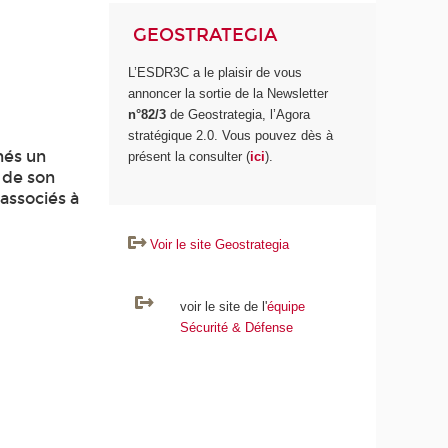
GEOSTRATEGIA
L’ESDR3C a le plaisir de vous
annoncer la sortie de la Newsletter
n°82/3
de Geostrategia, l’Agora
stratégique 2.0. Vous pouvez dès à
nés un
présent la consulter (
ici
).
n de son
 associés à
Voir le site Geostrategia
voir le site de l'
équipe
Sécurité & Défense