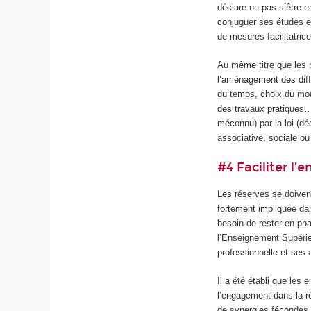
déclare ne pas s’être e
conjuguer ses études e
de mesures facilitatric
Au même titre que les 
l’aménagement des diff
du temps, choix du mod
des travaux pratiques…)
méconnu) par la loi (dé
associative, sociale o
#4 Faciliter l
Les réserves se doivent 
fortement impliquée dan
besoin de rester en pha
l’Enseignement Supérieu
professionnelle et ses a
Il a été établi que les
l’engagement dans la ré
de synergies fécondes.