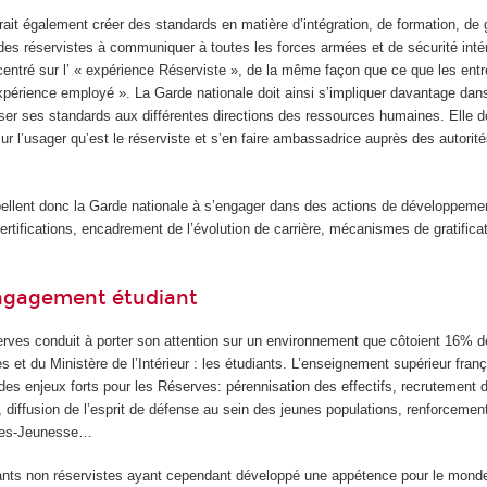
ait également créer des standards en matière d’intégration, de formation, de 
es réservistes à communiquer à toutes les forces armées et de sécurité inté
 centré sur l’ « expérience Réserviste », de la même façon que ce que les entr
expérience employé ». La Garde nationale doit ainsi s’impliquer davantage dan
user ses standards aux différentes directions des ressources humaines. Elle d
r l’usager qu’est le réserviste et s’en faire ambassadrice auprès des autorité
lent donc la Garde nationale à s’engager dans des actions de développemen
certifications, encadrement de l’évolution de carrière, mécanismes de gratifica
’engagement étudiant
serves conduit à porter son attention sur un environnement que côtoient 16% d
 et du Ministère de l’Intérieur : les étudiants. L’enseignement supérieur fran
des enjeux forts pour les Réserves: pérennisation des effectifs, recrutement d
s, diffusion de l’esprit de défense au sein des jeunes populations, renforcement
ées-Jeunesse…
iants non réservistes ayant cependant développé une appétence pour le mond