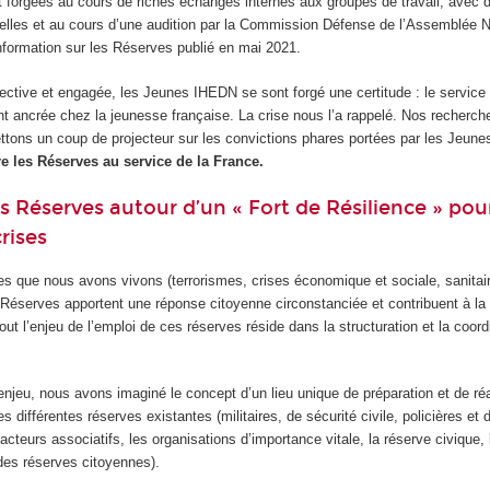
t forgées au cours de riches échanges internes aux groupes de travail, avec d
rielles et au cours d’une audition par la Commission Défense de l’Assemblée 
nformation sur les Réserves publié en mai 2021.
ctive et engagée, les Jeunes IHEDN se sont forgé une certitude : le service 
t ancrée chez la jeunesse française. La crise nous l’a rappelé. Nos recherch
ettons un coup de projecteur sur les convictions phares portées par les Jeu
re les Réserves au service de la France.
es Réserves autour d’un « Fort de Résilience » po
rises
es que nous avons vivons (terrorismes, crises économique et sociale, sanitair
Réserves apportent une réponse citoyenne circonstanciée et contribuent à la 
out l’enjeu de l’emploi de ces réserves réside dans la structuration et la coord
enjeu, nous avons imaginé le concept d’un lieu unique de préparation et de réa
 les différentes réserves existantes (militaires, de sécurité civile, policières e
 acteurs associatifs, les organisations d’importance vitale, la réserve civique,
des réserves citoyennes).