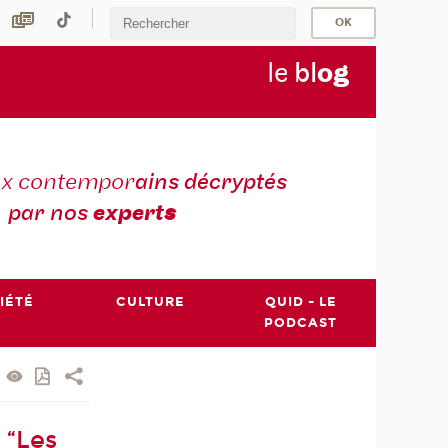
le
bl
o
g
ux contempor
ains décryptés
par nos
expert
s
IÉTÉ
CULTURE
QUID - LE
PODCAST
 “Les