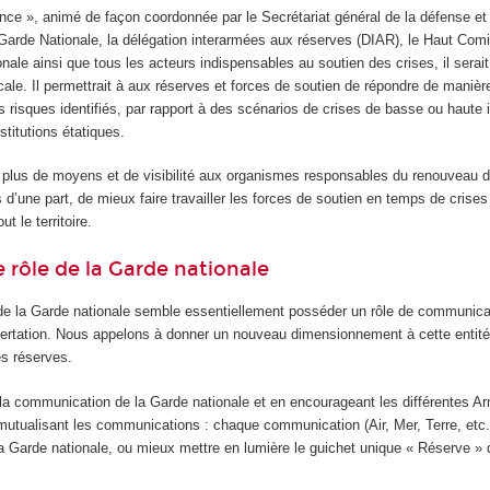
ence », animé de façon coordonnée par le Secrétariat général de la défense et 
Garde Nationale, la délégation interarmées aux réserves (DIAR), le Haut Comi
onale ainsi que tous les acteurs indispensables au soutien des crises, il serai
locale. Il permettrait à aux réserves et forces de soutien de répondre de maniè
s risques identifiés, par rapport à des scénarios de crises de basse ou haute i
nstitutions étatiques.
r plus de moyens et de visibilité aux organismes responsables du renouveau 
s d’une part, de mieux faire travailler les forces de soutien en temps de cris
ut le territoire.
e rôle de la Garde nationale
 de la Garde nationale semble essentiellement posséder un rôle de communicat
rtation. Nous appelons à donner un nouveau dimensionnement à cette entité 
s réserves.
 la communication de la Garde nationale et en encourageant les différentes A
mutualisant les communications : chaque communication (Air, Mer, Terre, etc.
la Garde nationale, ou mieux mettre en lumière le guichet unique « Réserve »