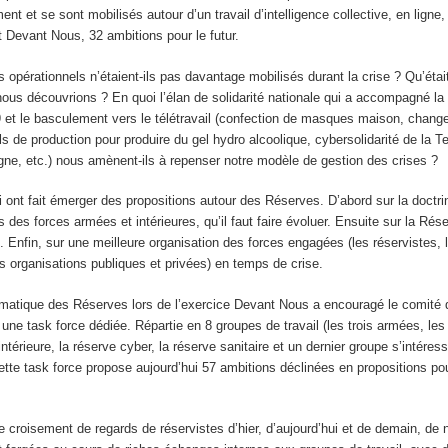
nt et se sont mobilisés autour d’un travail d’intelligence collective, en ligne,
rt Devant Nous, 32 ambitions pour le futur.
s opérationnels n’étaient-ils pas davantage mobilisés durant la crise ? Qu’étai
nous découvrions ? En quoi l’élan de solidarité nationale qui a accompagné l
 et le basculement vers le télétravail (confection de masques maison, chan
ls de production pour produire du gel hydro alcoolique, cybersolidarité de la T
gne, etc.) nous amènent-ils à repenser notre modèle de gestion des crises ?
 ont fait émerger des propositions autour des Réserves. D’abord sur la doctri
 des forces armées et intérieures, qu’il faut faire évoluer. Ensuite sur la Rése
re. Enfin, sur une meilleure organisation des forces engagées (les réservistes, 
 organisations publiques et privées) en temps de crise.
ématique des Réserves lors de l’exercice Devant Nous a encouragé le comité 
ne task force dédiée. Répartie en 8 groupes de travail (les trois armées, le
ntérieure, la réserve cyber, la réserve sanitaire et un dernier groupe s’intéres
ette task force propose aujourd’hui 57 ambitions déclinées en propositions po
e croisement de regards de réservistes d’hier, d’aujourd’hui et de demain, de 