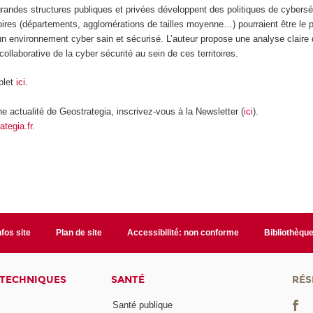
 grandes structures publiques et privées développent des politiques de cybersé
toires (départements, agglomérations de tailles moyenne…) pourraient être le 
un environnement cyber sain et sécurisé. L’auteur propose une analyse claire 
ollaborative de la cyber sécurité au sein de ces territoires.
plet
ici
.
 actualité de Geostrategia, inscrivez-vous à la Newsletter (
ici
).
ategia.fr
.
nfos site
Plan de site
Accessibilité: non conforme
Bibliothèqu
 TECHNIQUES
SANTÉ
RÉS
Santé publique