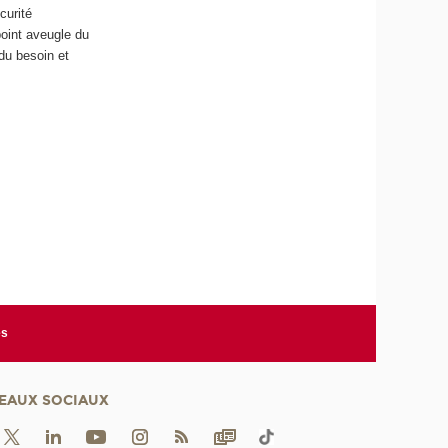
curité
point aveugle du
du besoin et
es
EAUX SOCIAUX