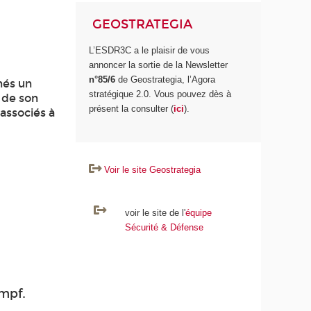
GEOSTRATEGIA
L’ESDR3C a le plaisir de vous
annoncer la sortie de la Newsletter
n°85/6
de Geostrategia, l’Agora
nés un
stratégique 2.0. Vous pouvez dès à
n de son
présent la consulter (
ici
).
 associés à
Voir le site Geostrategia
voir le site de l'
équipe
Sécurité & Défense
empf.