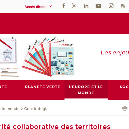
Accès directs
Les enje
NTÉ
PLANÈTE VERTE
L'EUROPE ET LE
SOC
MONDE
t le monde
Geostrategia
té collaborative des territoires