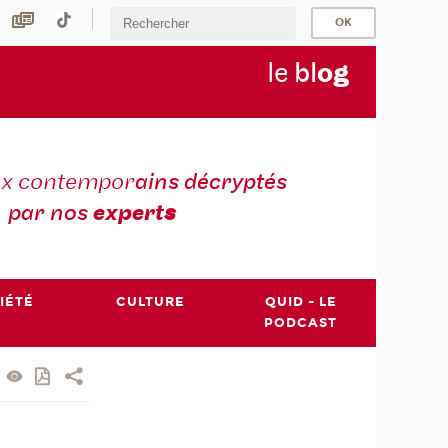
le
bl
o
g
ux contempor
ains décryptés
par nos
expert
s
IÉTÉ
CULTURE
QUID - LE
PODCAST