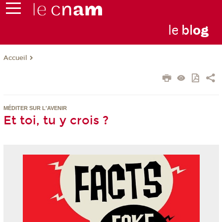
le
bl
o
g
Accueil
MÉDITER SUR L'AVENIR
Et toi, tu y crois ?