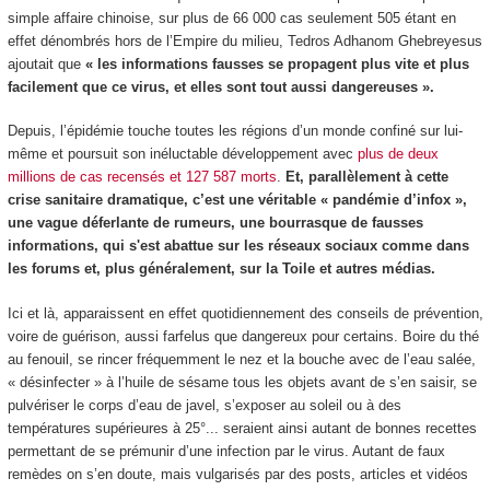
simple affaire chinoise, sur plus de 66 000 cas seulement 505 étant en
effet dénombrés hors de l’Empire du milieu, Tedros Adhanom Ghebreyesus
ajoutait que
« les informations fausses se propagent plus vite et plus
facilement que ce virus, et elles sont tout aussi dangereuses ».
Depuis, l’épidémie touche toutes les régions d’un monde confiné sur lui-
même et poursuit son inéluctable développement avec
plus de deux
millions de cas recensés et 127 587 morts
.
Et, parallèlement à cette
crise sanitaire dramatique, c’est une véritable « pandémie d’infox »,
une vague déferlante de rumeurs, une bourrasque de fausses
informations, qui s'est abattue sur les réseaux sociaux comme dans
les forums et, plus généralement, sur la Toile et autres médias.
Ici et là, apparaissent en effet quotidiennement des conseils de prévention,
voire de guérison, aussi farfelus que dangereux pour certains. Boire du thé
au fenouil, se rincer fréquemment le nez et la bouche avec de l’eau salée,
« désinfecter » à l’huile de sésame tous les objets avant de s’en saisir, se
pulvériser le corps d’eau de javel, s’exposer au soleil ou à des
températures supérieures à 25°... seraient ainsi autant de bonnes recettes
permettant de se prémunir d’une infection par le virus. Autant de faux
remèdes on s’en doute, mais vulgarisés par des posts, articles et vidéos