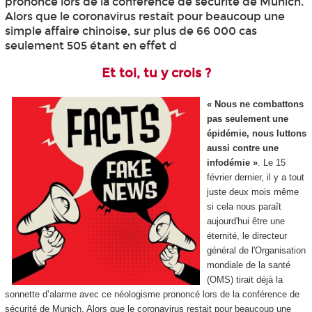
prononcé lors de la conférence de sécurité de Munich.
Alors que le coronavirus restait pour beaucoup une
simple affaire chinoise, sur plus de 66 000 cas
seulement 505 étant en effet d
Et toi, tu y crois ?
« Nous ne combattons
pas seulement une
épidémie, nous luttons
aussi contre une
infodémie »
. Le 15
février dernier, il y a tout
juste deux mois même
si cela nous paraît
aujourd'hui être une
éternité, le directeur
général de l'Organisation
mondiale de la santé
(OMS) tirait déjà la
sonnette d’alarme avec ce néologisme prononcé lors de la conférence de
sécurité de Munich. Alors que le coronavirus restait pour beaucoup une