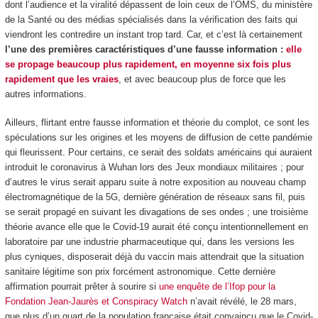
dont l’audience et la viralité dépassent de loin ceux de l’OMS, du ministère
de la Santé ou des médias spécialisés dans la vérification des faits qui
viendront les contredire un instant trop tard. Car, et c’est là certainement
l’une des premières caractéristiques d’une fausse information :
elle
se propage beaucoup plus rapidement, en moyenne six fois plus
rapidement que les vraies
, et avec beaucoup plus de force que les
autres informations.
Ailleurs, flirtant entre fausse information et théorie du complot, ce sont les
spéculations sur les origines et les moyens de diffusion de cette pandémie
qui fleurissent. Pour certains, ce serait des soldats américains qui auraient
introduit le coronavirus à Wuhan lors des Jeux mondiaux militaires ; pour
d’autres le virus serait apparu suite à notre exposition au nouveau champ
électromagnétique de la 5G, dernière génération de réseaux sans fil, puis
se serait propagé en suivant les divagations de ses ondes ; une troisième
théorie avance elle que le Covid-19 aurait été conçu intentionnellement en
laboratoire par une industrie pharmaceutique qui, dans les versions les
plus cyniques, disposerait déjà du vaccin mais attendrait que la situation
sanitaire légitime son prix forcément astronomique. Cette dernière
affirmation pourrait prêter à sourire si
une enquête de l’Ifop pour la
Fondation Jean-Jaurès et Conspiracy Watch
n’avait révélé, le 28 mars,
que plus d’un quart de la population française était convaincu que le Covid-