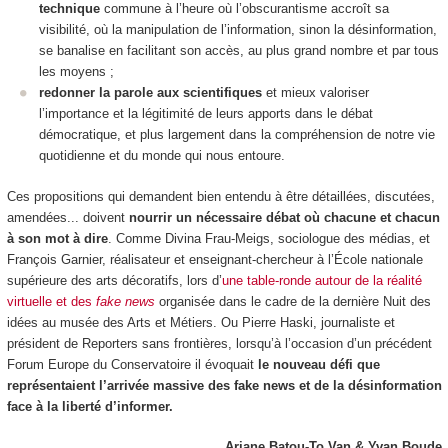
technique
commune à l’heure où l’obscurantisme accroît sa
visibilité, où la manipulation de l’information, sinon la désinformation,
se banalise en facilitant son accès, au plus grand nombre et par tous
les moyens ;
redonner la parole aux scientifiques
et mieux valoriser
l’importance et la légitimité de leurs apports dans le débat
démocratique, et plus largement dans la compréhension de notre vie
quotidienne et du monde qui nous entoure.
Ces propositions qui demandent bien entendu à être détaillées, discutées,
amendées... doivent
nourrir un nécessaire débat où chacune et chacun
à son mot à dire
. Comme Divina Frau-Meigs, sociologue des médias, et
François Garnier, réalisateur et enseignant-chercheur à l’École nationale
supérieure des arts décoratifs, lors d’
une table-ronde autour de la réalité
virtuelle et des
fake news
organisée dans le cadre de la dernière Nuit des
idées au musée des Arts et Métiers. Ou Pierre Haski, journaliste et
président de Reporters sans frontières, lorsqu’à l’occasion d’un précédent
Forum Europe du Conservatoire il évoquait
le nouveau défi que
représentaient l’arrivée massive des fake news et de la désinformation
face à la liberté d’informer.
Ariane Batou-To Van & Yvan Boude