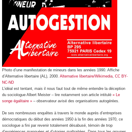
Photo d’une manifestation de mineurs dans les années 1990. Affiche
d’Alternative libertaire (AL), 2000.
Alternative libertaire/Wikimedia
,
CC BY-
NC-ND
L’idéal est tentant, mais il nous faut tout de même entendre la déception
du sociologue Albert Meister – lire notamment son article intitulé
« Le
songe égalitaire »
– observateur avisé des organisations autogérées.
De ses nombreuses enquêtes à travers le monde auprès d’entreprises
démocratiques du début des années 1950 à la fin des années 1970, ce
sociologue a fini par revenir totalement désabusé, témoin de trop
d’expériences manquées et d’utopies maltraitées. Dans tous les groupes