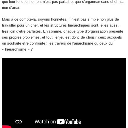
que leur fonctionnement n’est pas parfait et que s’organiser sans chef n’a
rien d’aisé.
Mais à ce compte-là, soyons honnêtes, il n’est pas simple non plus de
travailler pour un chef, et les structures hiérarchiques sont, elles aussi,
très loin d’être parfaites. En somme, chaque type d’organisation présente
ses propres problèmes, et tout l’enjeu est donc de choisir ceux auxquels
on souhaite être confronté : les travers de l’anarchisme ou ceux du
« hiérarchisme » ?