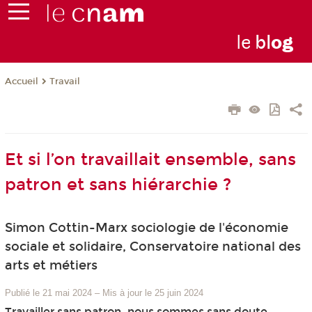
le
bl
o
g
Travail
Accueil
Et si l’on travaillait ensemble, sans
patron et sans hiérarchie ?
Simon Cottin-Marx sociologie de l'économie
sociale et solidaire, Conservatoire national des
arts et métiers
Publié le 21 mai 2024
–
Mis à jour le 25 juin 2024
Travailler sans patron, nous sommes sans doute