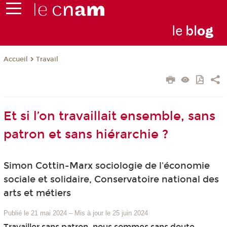
le
bl
o
g
Travail
Accueil
Et si l’on travaillait ensemble, sans
patron et sans hiérarchie ?
Simon Cottin-Marx sociologie de l'économie
sociale et solidaire, Conservatoire national des
arts et métiers
Publié le 21 mai 2024
–
Mis à jour le 25 juin 2024
Travailler sans patron, nous sommes sans doute