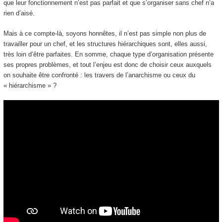
que leur fonctionnement n’est pas parfait et que s’organiser sans chef n’a
rien d’aisé.
Mais à ce compte-là, soyons honnêtes, il n’est pas simple non plus de
travailler pour un chef, et les structures hiérarchiques sont, elles aussi,
très loin d’être parfaites. En somme, chaque type d’organisation présente
ses propres problèmes, et tout l’enjeu est donc de choisir ceux auxquels
on souhaite être confronté : les travers de l’anarchisme ou ceux du
« hiérarchisme » ?