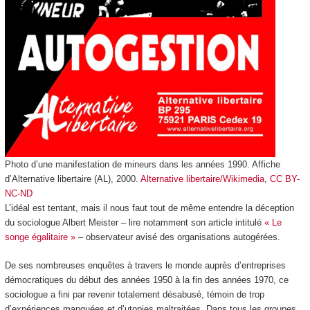
Photo d’une manifestation de mineurs dans les années 1990. Affiche
d’Alternative libertaire (AL), 2000.
Alternative libertaire/Wikimedia
,
CC BY-
NC-ND
L’idéal est tentant, mais il nous faut tout de même entendre la déception
du sociologue Albert Meister – lire notamment son article intitulé
« Le
songe égalitaire »
– observateur avisé des organisations autogérées.
De ses nombreuses enquêtes à travers le monde auprès d’entreprises
démocratiques du début des années 1950 à la fin des années 1970, ce
sociologue a fini par revenir totalement désabusé, témoin de trop
d’expériences manquées et d’utopies maltraitées. Dans tous les groupes