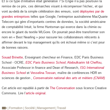
Et si ce type d’initiative était généralisé ? Si Engie n’a pas poursuivi la
remise de ce prix, ces démarches visant à récompenser l’échec, et qui
vont au-delà de la simple célébration des erreurs, sont
déployées par de
grandes entreprises
telles que Google, l’entreprise australienne MacQuarie
Telecom qui gère d’importants centres de données, la société américaine
de comptabilité Intuit, la firme Huntsman qui exerce dans la chimie ou
encore le géant du textile WLGore. On pourrait peut-être transformer son
nom en « Best Nearling » pour rassurer les collaborateurs réticents à
affirmer devant le top management qu’ils ont échoué même si c’est pour
de bonnes raisons.
Souad Brinette
, Enseignant chercheur en Finance, EDC Paris Business
School - OCRE,
EDC Paris Business School
;
Abdoulkarim Idi Cheffou
,
Associate Professor in finance and Dean of Research,
ISG International
Business School
et
Vesselina Tossan
, maître de conférences HDR en
sciences de gestion ,
Conservatoire national des arts et métiers (CNAM)
Cet article est republié à partir de
The Conversation
sous licence Creative
Commons. Lire l’
article original
.
| Formation
| Société
| Management
| Travail