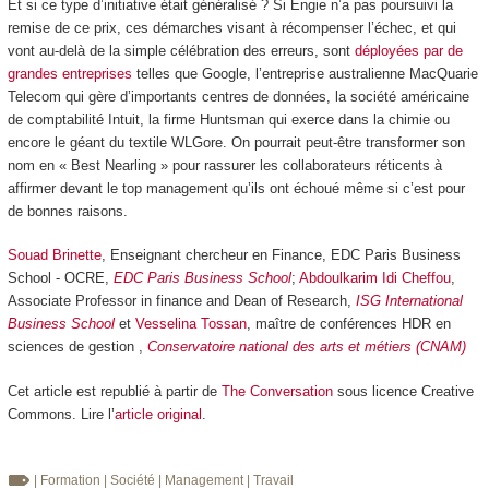
Et si ce type d’initiative était généralisé ? Si Engie n’a pas poursuivi la
remise de ce prix, ces démarches visant à récompenser l’échec, et qui
vont au-delà de la simple célébration des erreurs, sont
déployées par de
grandes entreprises
telles que Google, l’entreprise australienne MacQuarie
Telecom qui gère d’importants centres de données, la société américaine
de comptabilité Intuit, la firme Huntsman qui exerce dans la chimie ou
encore le géant du textile WLGore. On pourrait peut-être transformer son
nom en « Best Nearling » pour rassurer les collaborateurs réticents à
affirmer devant le top management qu’ils ont échoué même si c’est pour
de bonnes raisons.
Souad Brinette
, Enseignant chercheur en Finance, EDC Paris Business
School - OCRE,
EDC Paris Business School
;
Abdoulkarim Idi Cheffou
,
Associate Professor in finance and Dean of Research,
ISG International
Business School
et
Vesselina Tossan
, maître de conférences HDR en
sciences de gestion ,
Conservatoire national des arts et métiers (CNAM)
Cet article est republié à partir de
The Conversation
sous licence Creative
Commons. Lire l’
article original
.
| Formation
| Société
| Management
| Travail