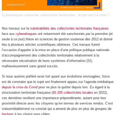
Cyberattaques contre les collectivités territoriales : le pire est-il à venir ?
Nos travaux sur la
vulnérabilités des collectivités territoriales françaises
face aux
cyberattaques
ont notamment été sanctionnés par la première (et
seule à ce jour) thèse en sciences de gestion soutenue dès 2012 et donné
lieu à plusieurs articles scientifiques ultérieurs. Ces travaux furent
l’occasion d’appeler à la mise en place d’une politique publique nationale
d’accompagnement des collectivités territoriales relativement à la
nécessaire sécurisation de leurs systèmes d’information (SI),
malheureusement sans grand succès.
Si nous aurions préféré avoir tort quant aux évolutions envisagées, force
est de constater que le sujet est finalement apparu sur l’agenda médiatique
depuis la crise du Covid
pour ne plus la quitter depuis lors. Eu égard à la
structuration territoriale française (
45 205 collectivités locales
en 2022),
ces dernières revêtent une importance prépondérante, autant pour leur
proximité directe avec les citoyens qu’en termes de services rendus. C’est
vraisemblablement ce constat qui a amené de plus en plus de groupes de
hackers
à les choisir pour cibles.