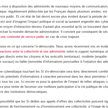
a mise à disposition des administrés de nouveaux moyens de communication
onique, régulièrement plébiscitée par les Français depuis plusieurs années, es
rvice public. Et cet état de fait devint encore plus évident durant la période d
il est aisé d’imaginer l’impact politique et social qu’auraient engendré des cyb
un moyen d’interaction devenu d’autant plus essentiel qu’ils se trouvaient dans
ectuer la moindre démarche administrative. Il convient par conséquent de séc
 une continuité de service public
en cas de crise majeure.
ose en ce qui concerne l’e-démocratie. Nous avons récemment mis en évide
eractions entre la collectivité et ses administrés
selon le support numérique uti
ges directs entre les citoyens et les exécutifs territoriaux), modérée (enquête
x sociaux) ou faible (remontée d’informations ponctuelles à l’initiative des adm
une cyberattaque touchant les SI d’e-démocratie sera donc directement corrélé
vols potentiels d’informations à caractère personnel dans les deux premières
 tous les cas. Ici encore se pose la question de l’impact de telles attaques c
e pour tenter de favoriser une meilleure participation à la vie publique de cit
vis des institutions démocratiques.
a possibilité que les SI dédiés aux appels d’offres des collectivités puissent é
termes de fonctionnement ou d’investissement une collectivité, à l’image de l