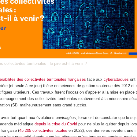
collectivités territoriales : le pire est-il à venir ?
érabilités des collectivités territoriales françaises
face aux
cyberattaques
ont 
ière (et seule à ce jour) thèse en sciences de gestion soutenue dès 2012 et 
tifiques ultérieurs. Ces travaux furent l’occasion d’appeler à la mise en place 
compagnement des collectivités territoriales relativement à la nécessaire sécu
mation (SI), malheureusement sans grand succès.
 avoir tort quant aux évolutions envisagées, force est de constater que le suje
l’agenda médiatique
depuis la crise du Covid
pour ne plus la quitter depuis lor
e française (
45 205 collectivités locales
en 2022), ces dernières revêtent une 
our leur proximité directe avec les citoyens qu’en termes de services rendus.