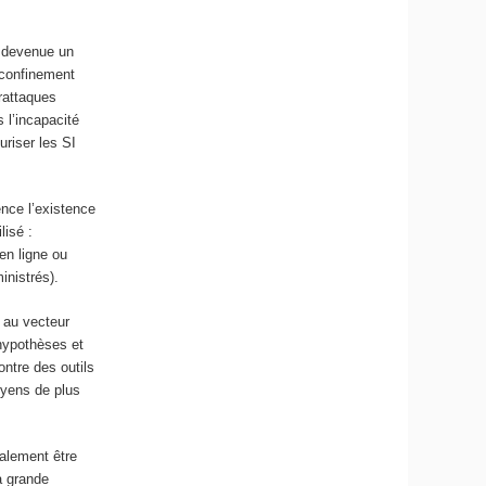
,
t devenue un
e confinement
erattaques
 l’incapacité
uriser les SI
nce l’existence
lisé :
 en ligne ou
inistrés).
 au vecteur
 hypothèses et
ontre des outils
oyens de plus
galement être
a grande