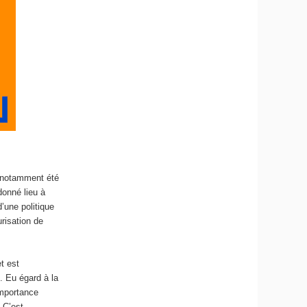
notamment été
donné lieu à
d’une politique
risation de
t est
s. Eu égard à la
importance
 C’est