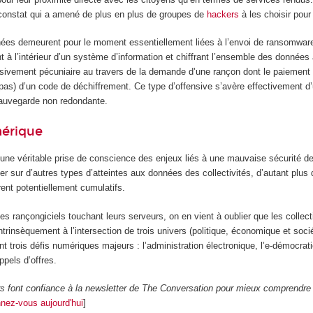
constat qui a amené de plus en plus de groupes de
hackers
à les choisir pour
es demeurent pour le moment essentiellement liées à l’envoi de ransomwares
nt à l’intérieur d’un système d’information et chiffrant l’ensemble des données
lusivement pécuniaire au travers de la demande d’une rançon dont le paiement 
 pas) d’un code de déchiffrement. Ce type d’offensive s’avère effectivement d’
sauvegarde non redondante.
mérique
ne véritable prise de conscience des enjeux liés à une mauvaise sécurité des
ter sur d’autres types d’atteintes aux données des collectivités, d’autant plu
rent potentiellement cumulatifs.
les rançongiciels touchant leurs serveurs, on en vient à oublier que les collect
 intrinsèquement à l’intersection de trois univers (politique, économique et socié
t trois défis numériques majeurs : l’administration électronique, l’e-démocrati
ppels d’offres.
rs font confiance à la newsletter de The Conversation pour mieux comprendre
nez-vous aujourd'hui
]