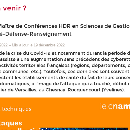
à venir ?
Maître de Conférences HDR en Sciences de Gestio
té-Défense-Renseignement
 2022
–
Mis à jour le 19 décembre 2022
de la crise du Covid-19 et notamment durant la période 
 assiste à une augmentation sans précédent des cyberat
ectivités territoriales françaises (régions, départements
ommunes, etc.). Toutefois, ces dernières sont souvent
fectent les établissements de santé du fait de leurs con
dramatiques, à l’image de l’attaque qui a touché, début
lier de Versailles, au Chesnay-Rocquencourt (Yvelines).