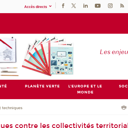
Accès directs
Les enje
NTÉ
PLANÈTE VERTE
L'EUROPE ET LE
SOC
MONDE
t techniques
es contre les collectivités territorial