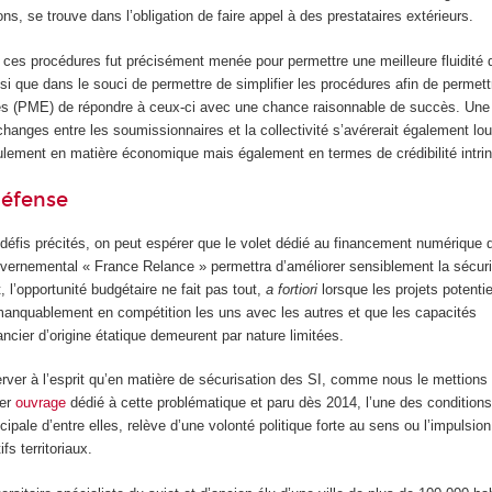
ns, se trouve dans l’obligation de faire appel à des prestataires extérieurs.
 ces procédures fut précisément menée pour permettre une meilleure fluidité 
nsi que dans le souci de permettre de simplifier les procédures afin de permett
es (PME) de répondre à ceux-ci avec une chance raisonnable de succès. Une
hanges entre les soumissionnaires et la collectivité s’avérerait également lo
ement en matière économique mais également en termes de crédibilité intri
défense
éfis précités, on peut espérer que le volet dédié au financement numérique d
ouvernemental « France Relance » permettra d’améliorer sensiblement la sécur
t, l’opportunité budgétaire ne fait pas tout,
a fortiori
lorsque les projets potenti
manquablement en compétition les uns avec les autres et que les capacités
cier d’origine étatique demeurent par nature limitées.
erver à l’esprit qu’en matière de sécurisation des SI, comme nous le mettions
ier
ouvrage
dédié à cette problématique et paru dès 2014, l’une des conditions
cipale d’entre elles, relève d’une volonté politique forte au sens ou l’impulsion
fs territoriaux.