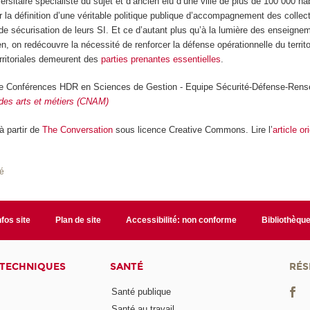
ersitaire spécialiste du sujet et d’ancien élu d’une ville de plus de 100 000 h
r la définition d’une véritable politique publique d’accompagnement des collect
e de sécurisation de leurs SI. Et ce d’autant plus qu’à la lumière des enseigne
en, on redécouvre la nécessité de renforcer la défense opérationnelle du territo
territoriales demeurent des
parties prenantes essentielles
.
de Conférences HDR en Sciences de Gestion - Equipe Sécurité-Défense-Rens
 des arts et métiers (CNAM)
 à partir de
The Conversation
sous licence Creative Commons. Lire l’
article or
té
nfos site
Plan de site
Accessibilité: non conforme
Bibliothèqu
 TECHNIQUES
SANTÉ
RÉS
Santé publique
Santé au travail