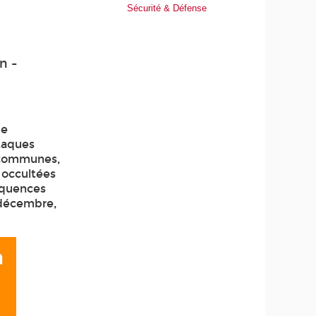
Sécurité & Défense
n -
de
taques
, communes,
 occultées
séquences
 décembre,