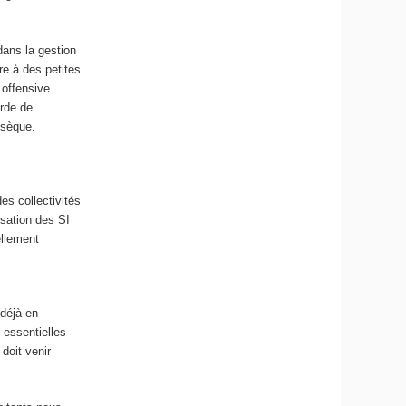
dans la gestion
re à des petites
 offensive
urde de
nsèque.
es collectivités
isation des SI
ellement
 déjà en
 essentielles
 doit venir