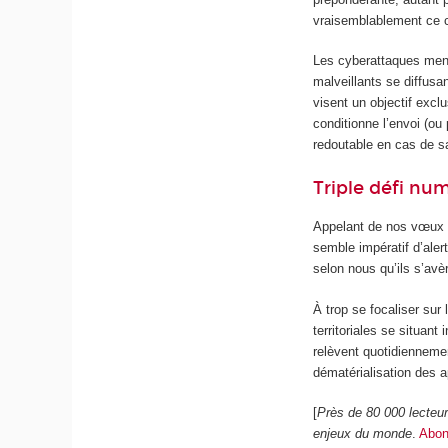
vraisemblablement ce 
Les cyberattaques mené
malveillants se diffusa
visent un objectif exc
conditionne l’envoi (ou
redoutable en cas de 
Triple défi nu
Appelant de nos vœux u
semble impératif d’aler
selon nous qu’ils s’avè
À trop se focaliser sur 
territoriales se situant
relèvent quotidiennemen
dématérialisation des a
[
Près de 80 000 lecteu
enjeux du monde
.
Abon