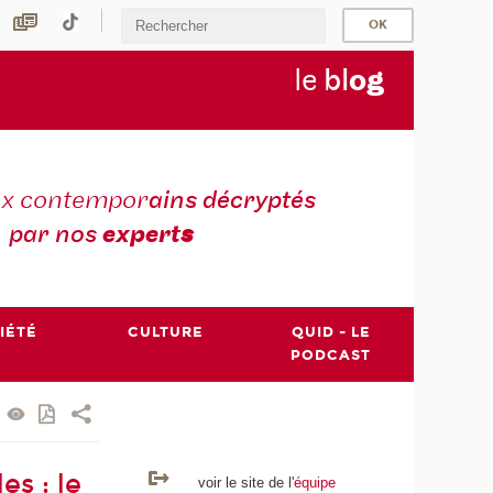
le
bl
o
g
ux contempor
ains décryptés
par nos
expert
s
IÉTÉ
CULTURE
QUID - LE
PODCAST
es : le
voir le site de l'
équipe