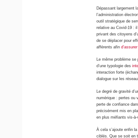
Dépassant largement l
l’administration électr
outil stratégique de se
relative au Covid-19 : 
privant des citoyens d’
de se déplacer pour eff
afférents afin
d’assurer
Le même problème se p
d’une typologie des
int
interaction forte (échan
dialogue sur les réseau
Le degré de gravité d’
numérique : pertes ou 
perte de confiance dans
précisément mis en plac
en plus méfiants vis-à-
À cela s’ajoute enfin l
ciblés. Que se soit en 