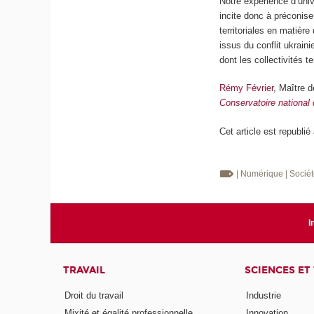
Notre expérience d’univ
incite donc à préconise
territoriales en matièr
issus du conflit ukraini
dont les collectivités 
Rémy Février
, Maître 
Conservatoire national
Cet article est republié
| Numérique
| Socié
I
TRAVAIL
SCIENCES ET
Droit du travail
Industrie
Mixité et égalité professionnelle
Innovation