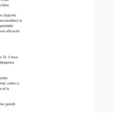
 cibles.
 (logiciels
 accessibles) et
préalable
une efficacité
 SI, il nous
s dangereux
ivités
tal), celles-ci
e et la
 les grands