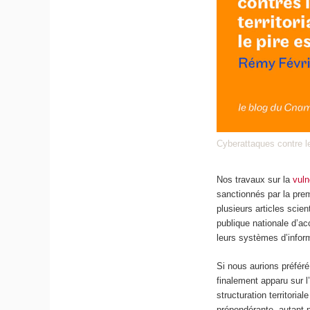
Cyberattaques contre les 
Nos travaux sur la
vuln
sanctionnés par la prem
plusieurs articles scien
publique nationale d’ac
leurs systèmes d’infor
Si nous aurions préféré
finalement apparu sur 
structuration territorial
prépondérante, autant p