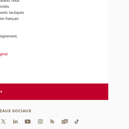
abitants nous
ivités
ments tactiques
ire français
eignement,
iginal
.
es
EAUX SOCIAUX