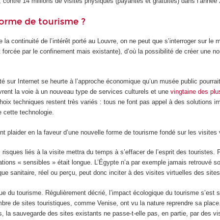
, contre 14 millions de visites physiques (payantes et gratuites) dans l’année
forme de tourisme ?
 de la continuité de l’intérêt porté au Louvre, on ne peut que s’interroger sur
orcée par le confinement mais existante), d’où la possibilité de créer une nouv
uité sur Internet se heurte à l’approche économique qu’un musée public pourrai
vrent la voie à un nouveau type de services culturels et une
vingtaine des pl
 choix techniques restent très variés : tous ne font pas appel à des solutions
 cette technologie.
 plaider en la faveur d’une nouvelle forme de tourisme fondé sur les visites v
risques liés à la visite mettra du temps à s’effacer de l’esprit des touristes.
ations « sensibles » était longue. L’Égypte n’a par exemple jamais retrouvé s
ue sanitaire, réel ou perçu, peut donc inciter à des visites virtuelles des site
ue du tourisme. Régulièrement décrié, l’impact écologique du tourisme s’est su
re de sites touristiques, comme Venise, ont vu la nature reprendre sa place.
, la sauvegarde des sites existants ne passe-t-elle pas, en partie, par des vis