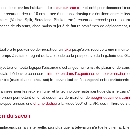
n des lieux par les habitants. Le
« surtourisme »
, mot créé pour dénoncer l’indu
 récurrent depuis 10 ans. Face à un choix drastique d’équilibre entre le tissu
alités (Venise, Split, Barcelone, Phuket, etc.) tentent de rebondir pour constr
masse de visiteurs, donc moins sujet à de futurs problèmes de déplacement, 
irtuelle a le pouvoir de démocratiser un
luxe
jusqu’alors réservé à une minorité :
temps à saisir le regard de la Joconde ou la perspective de la galerie des Gl
ectera en toute logique l’absence d’échanges humains, de plaisir et de sensati
ociale, hédoniste ou encore
l’immersion dans l’expérience de consommation
qu
emble (mais chacun chez soi) le Louvre tout en échangeant entre participants
 années pour les jeux en ligne, et la technologie reste identique dans le cas
mmersion permettent en effet désormais de marcher, de
bouger quasiment comm
quelques années une
chaîne dédiée
à la vidéo 360° et la VR, des milliers de si
on du savoir
emplacera pas la visite réelle, pas plus que la télévision n’a tué le cinéma. Ell