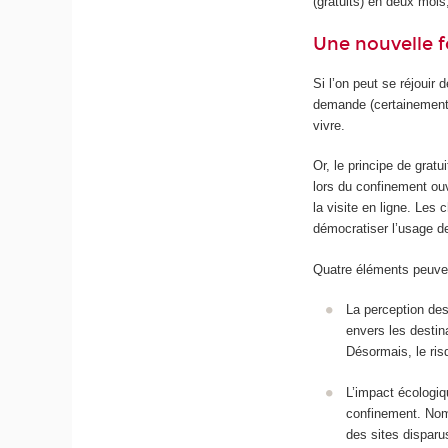
(gratuits) en deux mois
Une nouvelle 
Si l’on peut se réjouir
demande (certainement f
vivre.
Or, le principe de grat
lors du confinement ou
la visite en ligne. Les
démocratiser l’usage de
Quatre éléments peuvent
La perception des 
envers les destin
Désormais, le risq
L’impact écologiq
confinement. Nomb
des sites disparus