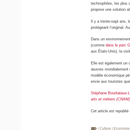
technophiles, les plus
propose une solution al
Il y a trente-sept ans, 
protégeant l’original. A
Dans un environnement 
(comme
dans le parc G
aux États-Unis), la vis
Elle est également un o
œuvres mondialement co
modèle économique pére
envie aux touristes que
Stéphane Bourliataux-L
arts et métiers (CNAM)
Cet article est republié
| Culture
| Economi