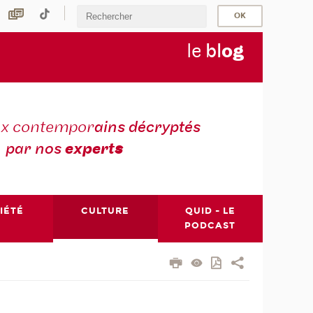
le
bl
o
g
ux contempor
ains décryptés
par nos
expert
s
IÉTÉ
CULTURE
QUID - LE
PODCAST