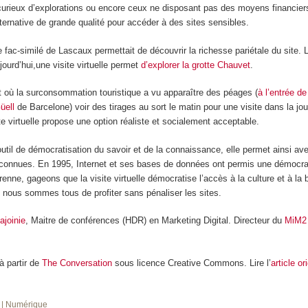
 curieux d’explorations ou encore ceux ne disposant pas des moyens financier
ternative de grande qualité pour accéder à des sites sensibles.
le fac-similé de Lascaux permettait de découvrir la richesse pariétale du site.
ujourd’hui,une visite virtuelle permet
d’explorer la grotte Chauvet
.
où la surconsommation touristique a vu apparaître des péages (
à l’entrée d
üell
de Barcelone) voir des tirages au sort le matin pour une visite dans la jou
ite virtuelle propose une option réaliste et socialement acceptable.
util de démocratisation du savoir et de la connaissance, elle permet ainsi a
nnues. En 1995, Internet et ses bases de données ont permis une démocrati
nne, gageons que la visite virtuelle démocratise l’accès à la culture et à la
 nous sommes tous de profiter sans pénaliser les sites.
ajoinie
, Maitre de conférences (HDR) en Marketing Digital. Directeur du
MiM2 
 à partir de
The Conversation
sous licence Creative Commons. Lire l’
article or
e
| Numérique