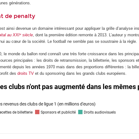
unes générations.
nt de penalty
est ainsi devenue un domaine intéressant pour appliquer la grille d’analyse ins
ital au XXIᵉ siècle
, dont la première édition remonte à 2013. L’auteur y montra
’hui au cœur de la société. Le football ne semble pas se soustraire à la règle.
, le monde du ballon rond connaît une très forte croissance dans les princip
urces principales : les droits de retransmission, la billetterie, les sponsors e
enté depuis les années 1970 mais dans des proportions différentes : la billet
profit des
droits TV
et du sponsoring dans les grands clubs européens.