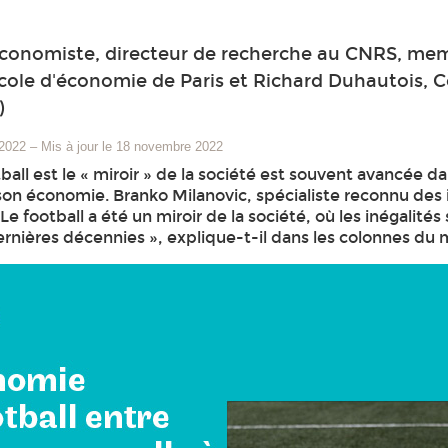
conomiste, directeur de recherche au CNRS, memb
ole d'économie de Paris et Richard Duhautois, Co
)
 2022
–
Mis à jour le 18 novembre 2022
tball est le « miroir » de la société est souvent avancée d
on économie. Branko Milanovic, spécialiste reconnu des in
« Le football a été un miroir de la société, où les inégali
dernières décennies », explique-t-il dans les colonnes du