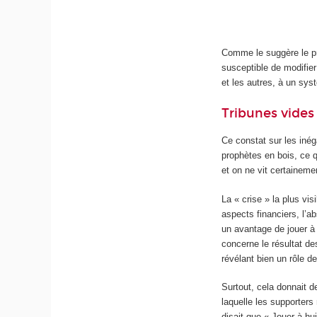
Comme le suggère le 
susceptible de modifie
et les autres, à un sys
Tribunes vides
Ce constat sur les inég
prophètes en bois, ce q
et on ne vit certaineme
La « crise » la plus vi
aspects financiers, l’
un avantage de jouer à
concerne le résultat d
révélant bien un rôle d
Surtout, cela donnait d
laquelle les supporter
disait que « Jouer à hu