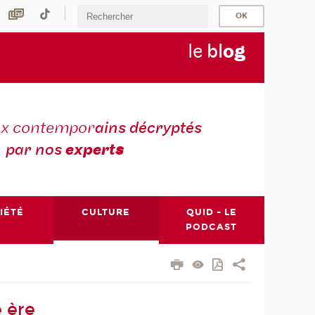
le
bl
o
g
ux contempor
ains décryptés
par nos
expert
s
IÉTÉ
CULTURE
QUID - LE
PODCAST
 ère