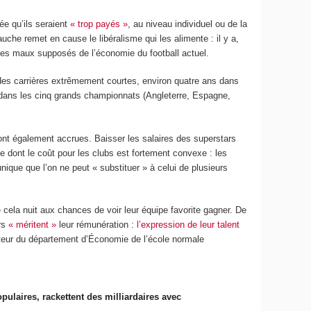
dée qu’ils seraient
« trop payés »
, au niveau individuel ou de la
uche remet en cause le libéralisme qui les alimente : il y a,
des maux supposés de l’économie du football actuel.
a des carrières extrêmement courtes, environ quatre ans dans
ire dans les cinq grands championnats (Angleterre, Espagne,
 sont également accrues. Baisser les salaires des superstars
 dont le coût pour les clubs est fortement convexe : les
nique que l’on ne peut « substituer » à celui de plusieurs
 cela nuit aux chances de voir leur équipe favorite gagner. De
ars
« méritent »
leur rémunération :
l’expression de leur talent
cteur du département d’Économie de l’école normale
pulaires, rackettent des milliardaires avec