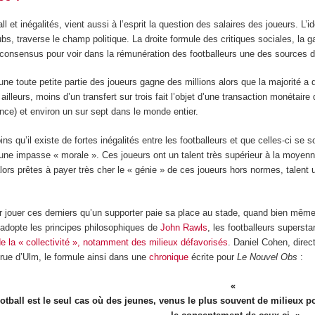
ll et inégalités, vient aussi à l’esprit la question des salaires des joueurs. L’i
bs, traverse le champ politique. La droite formule des critiques sociales, la ga
n consensus pour voir dans la rémunération des footballeurs une des sources 
ne toute petite partie des joueurs gagne des millions alors que la majorité 
 ailleurs, moins d’un transfert sur trois fait l’objet d’une transaction monéta
ance) et environ un sur sept dans le monde entier.
ns qu’il existe de fortes inégalités entre les footballeurs et que celles-ci se
une impasse « morale ». Ces joueurs ont un talent très supérieur à la moyenne
ors prêtes à payer très cher le « génie » de ces joueurs hors normes, talent u
ir jouer ces derniers qu’un supporter paie sa place au stade, quand bien même
n adopte les principes philosophiques de
John Rawls
, les footballeurs superst
de la « collectivité », notamment des milieux défavorisés
. Daniel Cohen, dire
 rue d’Ulm, le formule ainsi dans une
chronique
écrite pour
Le Nouvel Obs
:
ootball est le seul cas où des jeunes, venus le plus souvent de milieux po