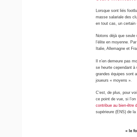
Lorsque sont liés footba
masse salariale des clu
en tout cas, un certai
Notons déjà que seule u
l’élite en moyenne. Par
Italie, Allemagne et Fr
Il n’en demeure pas moi
se heurte cependant à 
grandes équipes sont al
joueurs « moyens ».
C’est, de plus, pour vo
ce point de vue, si l’o
contribue au bien-être 
supérieure (ENS) de la
« le f