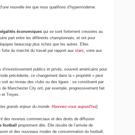
’une nouvelle ère que nous qualifions d’hypermoderne.
négalités économiques
qui se sont fortement creusées au
tre part entre les différents championnats, et ont pour
quipes beaucoup plus riches que les autres. Elles
 forte du marché du travail par rapport aux
stars
, voire aux
s d’investissement publics et privés, souvent américains pour
 période précédente, ce changement dans la « propriété » peut
 soit au niveau des clubs ou des ligues ; se constituent par
is de Manchester City ont, par exemple, progressivement fait
e et Troyes.
e les grands enjeux du monde
.
Abonnez-vous aujourd’hui
]
ent des revenus commerciaux et des droits de diffusion
 football
proprement dite. Elle résulte de l’arrivée de
ffusion et des nouveaux modes de consommation du football,