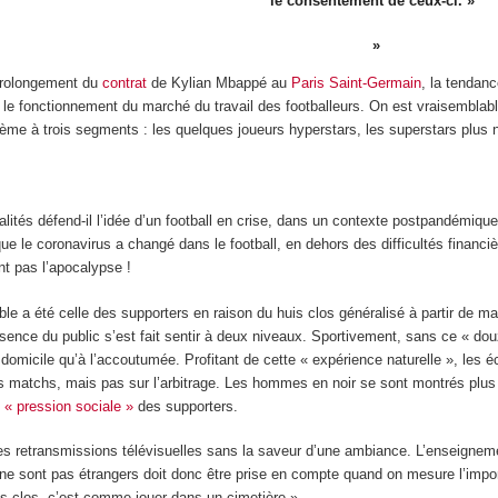
le consentement de ceux-ci. »
prolongement du
contrat
de Kylian Mbappé au
Paris Saint-Germain
, la tendan
r le fonctionnement du marché du travail des footballeurs. On est vraisembl
tème à trois segments : les quelques joueurs hyperstars, les superstars plus
alités défend-il l’idée d’un football en crise, dans un contexte postpandémiqu
ue le coronavirus a changé dans le football, en dehors des difficultés financi
nt pas l’apocalypse !
sible a été celle des supporters en raison du huis clos généralisé à partir de 
absence du public s’est fait sentir à deux niveaux. Sportivement, sans ce « 
 domicile qu’à l’accoutumée. Profitant de cette « expérience naturelle », les
es matchs, mais pas sur l’arbitrage. Les hommes en noir se sont montrés plus 
e
« pression sociale »
des supporters.
es retransmissions télévisuelles sans la saveur d’une ambiance. L’enseigneme
s ne sont pas étrangers doit donc être prise en compte quand on mesure l’im
is clos, c’est comme jouer dans un cimetière ».