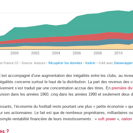
st accompagné d’une augmentation des inégalités entre les clubs, au nivea
égalités concerne surtout le haut de la distribution. La part des revenus des 
tivement s’est traduit par une concentration accrue des titres. En
première div
ivision dans les années 1960, cinq dans les années 1990 et seulement deux 
ssants, l’économie du football reste pourtant une plus « petite économie » que
r ses actionnaires. Le fait est que de nombreux propriétaires, milliardaires 
 simple rentabilité financière de leurs investissements : «
soft power
»,
nation
es ?