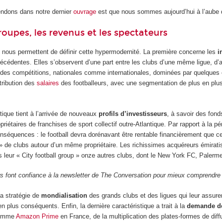
endons dans notre dernier
ouvrage
est que nous sommes aujourd’hui à l’aube d
groupes, les revenus et les spectateurs
s nous permettent de définir cette hypermodernité. La première concerne les
i
cédentes. Elles s’observent d’une part entre les clubs d’une même ligue, d’au
des compétitions, nationales comme internationales, dominées par quelques é
tribution des
salaires
des footballeurs, avec une segmentation de plus en plus
tique tient à l’arrivée de nouveaux
profils d’investisseurs
, à savoir des fond
opriétaires de franchises de sport collectif outre-Atlantique. Par rapport à la
séquences : le football devra dorénavant être rentable financièrement que ce
 » de clubs autour d’un même propriétaire. Les richissimes acquéreurs émirat
 leur « City football group » onze autres clubs, dont le New York FC, Palerm
rs font confiance à la newsletter de The Conversation pour mieux comprendr
la stratégie de
mondialisation
des grands clubs et des ligues qui leur assur
en plus conséquents. Enfin, la dernière caractéristique a trait à la
demande de
comme
Amazon Prime
en France, de la multiplication des plates-formes de di