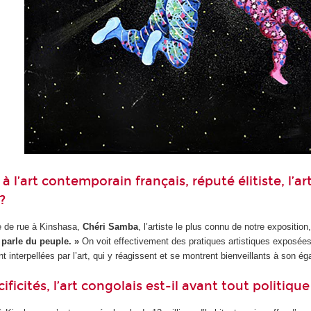
à l’art contemporain français, réputé élitiste, l’a
?
re de rue à Kinshasa,
Chéri Samba
, l’artiste le plus connu de notre exposition, 
 parle du peuple. »
On voit effectivement des pratiques artistiques exposées 
t interpellées par l’art, qui y réagissent et se montrent bienveillants à son ég
ificités, l’art congolais est-il avant tout politique