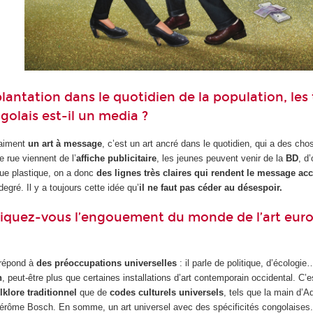
lantation dans le quotidien de la population, les
ongolais est-il un media ?
vraiment
un art à message
, c’est un art ancré dans le quotidien, qui a des chos
e rue viennent de l’
affiche publicitaire
, les jeunes peuvent venir de la
BD
, d
vue plastique, on a donc
des lignes très claires qui rendent le message ac
egré. Il y a toujours cette idée qu’
il ne faut pas céder au désespoir.
uez-vous l’engouement du monde de l’art europé
 répond à
des préoccupations universelles
: il parle de politique, d’écologie
n
, peut-être plus que certaines installations d’art contemporain occidental. C’e
lklore traditionnel
que de
codes culturels universels
, tels que la main d’
érôme Bosch. En somme, un art universel avec des spécificités congolaises