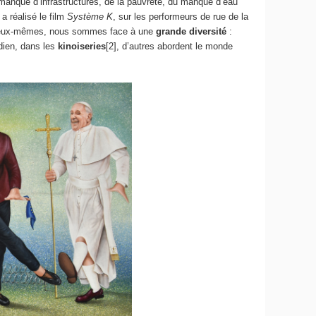
un manque d’infrastructures, de la pauvreté, du manque d’eau
a réalisé le film
Système K
, sur les performeurs de rue de la
 eux-mêmes, nous sommes face à une
grande diversité
:
idien, dans les
kinoiseries
[2], d’autres abordent le monde