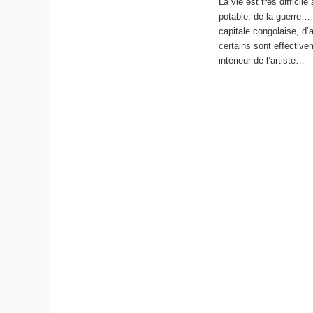
La vie est très diffici
potable, de la guerre… 
capitale congolaise, d’
certains sont effectiv
intérieur de l’artiste…