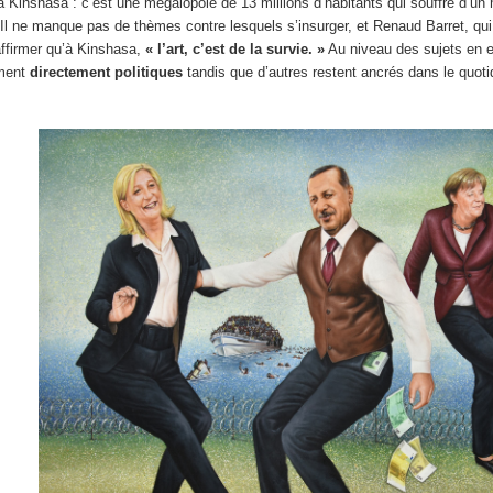
le à Kinshasa : c’est une mégalopole de 13 millions d’habitants qui souffre d’
Il ne manque pas de thèmes contre lesquels s’insurger, et Renaud Barret, qui 
affirmer qu’à Kinshasa,
« l’art, c’est de la survie. »
Au niveau des sujets en
ement
directement politiques
tandis que d’autres restent ancrés dans le quot