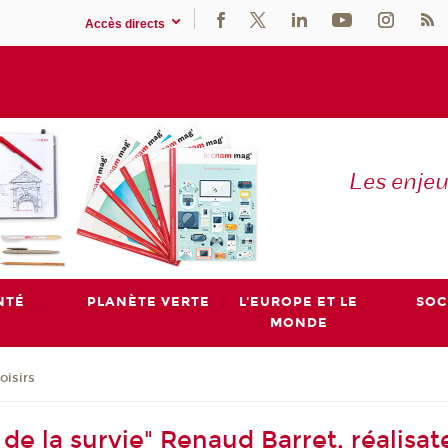
Accès directs
Les enje
NTÉ
PLANÈTE VERTE
L'EUROPE ET LE
SOC
MONDE
oisirs
st de la survie" Renaud Barret, réalis