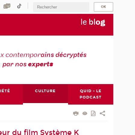
le
bl
o
g
ux contempor
ains décryptés
par nos
expert
s
IÉTÉ
CULTURE
QUID - LE
PODCAST
ateur du film Système K