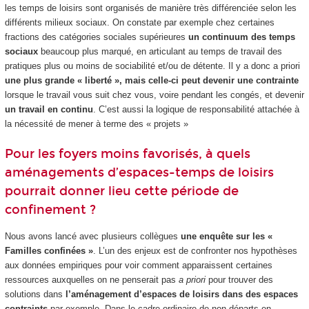
les temps de loisirs sont organisés de manière très différenciée selon les
différents milieux sociaux. On constate par exemple chez certaines
fractions des catégories sociales supérieures
un continuum des temps
sociaux
beaucoup plus marqué, en articulant au temps de travail des
pratiques plus ou moins de sociabilité et/ou de détente. Il y a donc a priori
une plus grande « liberté », mais celle-ci peut devenir une contrainte
lorsque le travail vous suit chez vous, voire pendant les congés, et devenir
un travail en continu
. C’est aussi la logique de responsabilité attachée à
la nécessité de mener à terme des « projets »
Pour les foyers moins favorisés, à quels
aménagements d’espaces-temps de loisirs
pourrait donner lieu cette période de
confinement ?
Nous avons lancé avec plusieurs collègues
une enquête sur les «
Familles confinées »
. L’un des enjeux est de confronter nos hypothèses
aux données empiriques pour voir comment apparaissent certaines
ressources auxquelles on ne penserait pas
a priori
pour trouver des
solutions dans
l’aménagement d’espaces de loisirs dans des espaces
contraints
par exemple. Dans le cadre ordinaire de non départs en