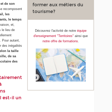
 et de son
former aux métiers du
t se recomposent
tourisme?
il, les
fants, le temps
aison, et,
 le lieu de
Découvrez l'activité de notre
équipe
uellement
d'enseignement "Territoires"
ainsi que
. Pour autant,
notre offre de formations
.
ur des inégalités
elon la taille
ille, de sa
scolaire des
itairement
à
ans
 est-il un