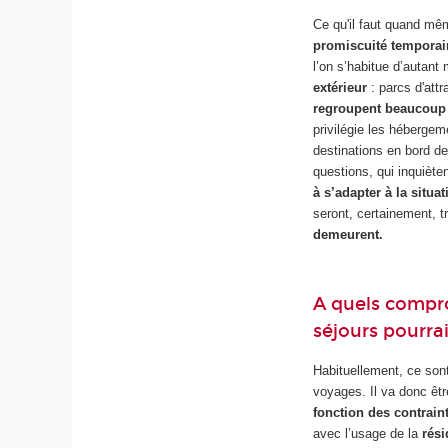
Ce qu'il faut quand mê
promiscuité temporair
l’on s’habitue d’autant
extérieur
: parcs d'att
regroupent beaucoup 
privilégie les hébergem
destinations en bord de
questions, qui inquiète
à s’adapter à la situat
seront, certainement, t
demeurent.
A quels compro
séjours pourra
Habituellement, ce sont 
voyages. Il va donc êt
fonction des contrain
avec l’usage de la
rés