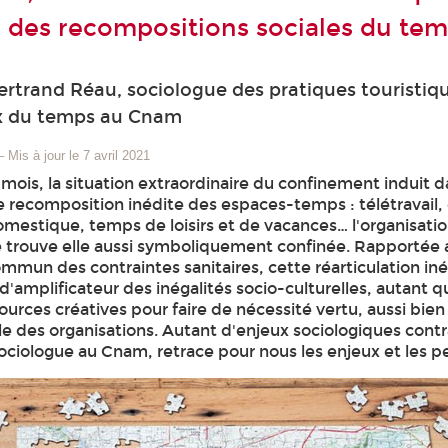
 des recompositions sociales du te
ertrand Réau, sociologue des pratiques touristiq
x du temps au Cnam
–
Mis à jour le 7 avril 2021
 mois, la situation extraordinaire du confinement induit 
 recomposition inédite des espaces-temps : télétravail, 
omestique, temps de loisirs et de vacances… l'organisati
 trouve elle aussi symboliquement confinée. Rapportée 
mun des contraintes sanitaires, cette réarticulation iné
 d'amplificateur des inégalités socio-culturelles, autant qu
urces créatives pour faire de nécessité vertu, aussi bien 
lle des organisations. Autant d'enjeux sociologiques cont
ociologue au Cnam, retrace pour nous les enjeux et les p