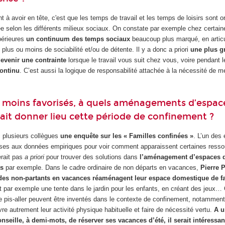
nt à avoir en tête, c'est que les temps de travail et les temps de loisirs sont 
ée selon les différents milieux sociaux. On constate par exemple chez certain
périeures
un continuum des temps sociaux
beaucoup plus marqué, en artic
 plus ou moins de sociabilité et/ou de détente. Il y a donc a priori
une plus gr
devenir une contrainte
lorsque le travail vous suit chez vous, voire pendant 
continu
. C’est aussi la logique de responsabilité attachée à la nécessité de 
rs moins favorisés, à quels aménagements d’espa
rrait donner lieu cette période de confinement ?
 plusieurs collègues
une enquête sur les « Familles confinées »
. L’un des
èses aux données empiriques pour voir comment apparaissent certaines ress
erait pas
a priori
pour trouver des solutions dans
l’aménagement d’espaces d
ts
par exemple. Dans le cadre ordinaire de non départs en vacances,
Pierre P
 des non-partants en vacances réaménagent leur espace domestique de f
nt par exemple une tente dans le jardin pour les enfants, en créant des jeux…
e pis-aller peuvent être inventés dans le contexte de confinement, notamment
re autrement leur activité physique habituelle et faire de nécessité vertu.
A 
seille, à demi-mots, de réserver ses vacances d’été, il serait intéressan