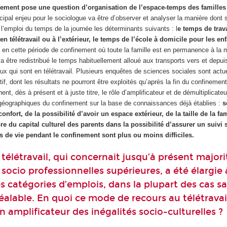
nement pose une question d’organisation de l’espace-temps des familles
ncipal enjeu pour le sociologue va être d’observer et analyser la manière don
 l’emploi du temps de la journée les déterminants suivants : l
e temps de trava
 en télétravail ou à l’extérieur, le temps de l’école à domicile pour les en
e
en cette période de confinement où toute la famille est en permanence à la m
va être redistribué le temps habituellement alloué aux transports vers et depuis
ceux qui sont en télétravail. Plusieurs enquêtes de sciences sociales sont act
f, dont les résultats ne pourront être exploités qu’après la fin du confinement
ent, dès à présent et à juste titre, le rôle d’amplificateur et de démultiplicate
éographiques du confinement sur la base de connaissances déjà établies :
s
nfort, de la possibilité d’avoir un espace extérieur, de la taille de la fam
e du capital culturel des parents dans la possibilité d’assurer un suivi 
ns de vie pendant le confinement sont plus ou moins difficiles.
 télétravail, qui concernait jusqu’à présent major
socio professionnelles supérieures, a été élargie 
es catégories d’emplois, dans la plupart des cas s
éalable. En quoi ce mode de recours au télétravail
n amplificateur des inégalités socio-culturelles ?