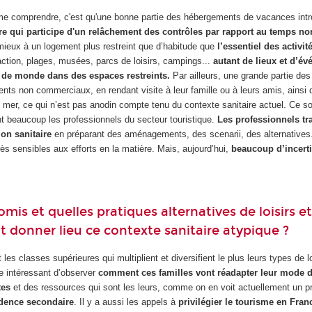
me comprendre, c'est qu'une bonne partie des hébergements de vacances int
e qui participe d'un relâchement des contrôles par rapport au temps no
 mieux à un logement plus restreint que d’habitude que
l’essentiel des activit
raction, plages, musées, parcs de loisirs, campings...
autant de lieux et d’é
de monde dans des espaces restreints.
Par ailleurs, une grande partie des
ents non commerciaux, en rendant visite à leur famille ou à leurs amis, ainsi 
 mer, ce qui n’est pas anodin compte tenu du contexte sanitaire actuel. Ce so
nt beaucoup les professionnels du secteur touristique.
Les professionnels tra
ion sanitaire
en préparant des aménagements, des scenarii, des alternatives.
rès sensibles aux efforts en la matière. Mais, aujourd’hui,
beaucoup d’incert
mis et quelles pratiques alternatives de loisirs e
it donner lieu ce contexte sanitaire atypique ?
les classes supérieures qui multiplient et diversifient le plus leurs types de lo
re intéressant d’observer
comment ces familles vont réadapter leur mode d
tes
et des ressources qui sont les leurs, comme on en voit actuellement un 
idence secondaire
. Il y a aussi les appels à
privilégier le tourisme en Fran