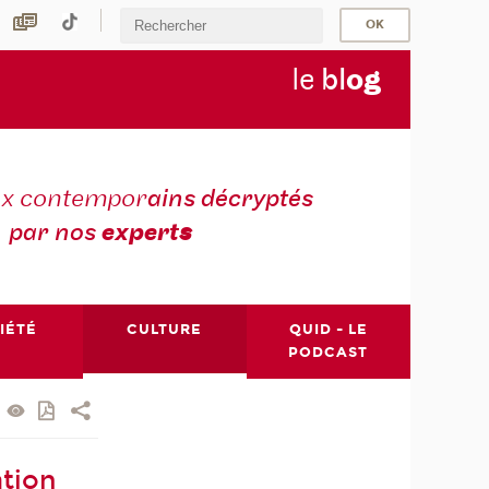
le
bl
o
g
ux contempor
ains décryptés
par nos
expert
s
IÉTÉ
CULTURE
QUID - LE
PODCAST
ation