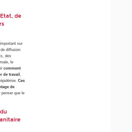
Etat, de
rs
important sur
 de diffusion
ts, des
rmale, le
oir
comment
r de travail
,
l’épidémie.
Ces
ntage de
e penser que le
 du
anitaire