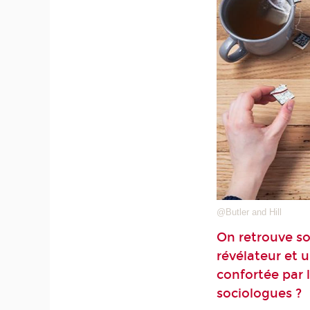
@Butler and Hill
On retrouve so
révélateur et u
confortée par 
sociologues ?