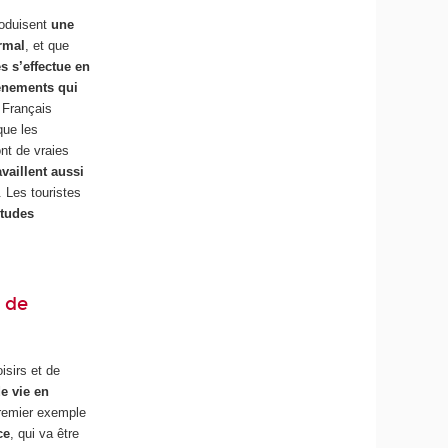
roduisent
une
rmal
, et que
és s’effectue en
vénements qui
 Français
que les
nt de vraies
vaillent aussi
 Les touristes
itudes
t de
isirs et de
e vie en
premier exemple
ce
, qui va être