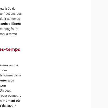
organisés de
es fractions des
ulant au temps
ande « liberté
les congés, et
mener à terme
ces-temps
 enjeux est de
ources
e loisirs dans
érier
a pu
açon
 On peut
 pour permettre
un moment où
t de savoir