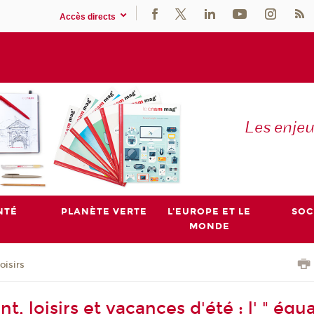
Accès directs
Les enje
NTÉ
PLANÈTE VERTE
L'EUROPE ET LE
SOC
MONDE
oisirs
, loisirs et vacances d'été : l' " équ