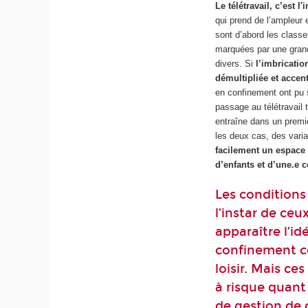
Le télétravail, c’est 
qui prend de l’ampleur
sont d’abord les classe
marquées par une grand
divers. Si
l’imbricatio
démultipliée et accen
en confinement ont pu s
passage au télétravail 
entraîne dans un prem
les deux cas, des vari
facilement un espace 
d’enfants et d’une.e 
Les conditions
l’instar de ceu
apparaître l’id
confinement c
loisir. Mais ce
à risque quant
de gestion de c