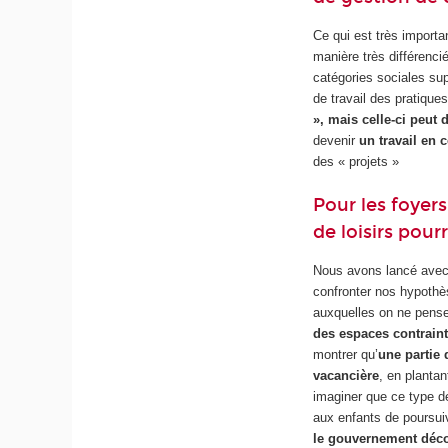
Ce qui est très importa
manière très différenci
catégories sociales su
de travail des pratiques
», mais celle-ci peut 
devenir
un travail en 
des « projets »
Pour les foye
de loisirs pou
Nous avons lancé avec
confronter nos hypoth
auxquelles on ne pens
des espaces contrain
montrer qu’
une partie
vacancière
, en planta
imaginer que ce type d
aux enfants de poursuiv
le gouvernement décon