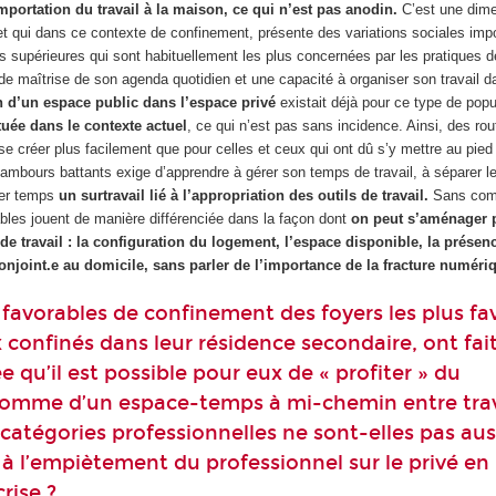
l'importation du travail à la maison, ce qui n’est pas anodin.
C’est une dime
 et qui dans ce contexte de confinement, présente des variations sociales imp
s supérieures qui sont habituellement les plus concernées par les pratiques de
e maîtrise de son agenda quotidien et une capacité à organiser son travail d
n d’un espace public dans l’espace privé
existait déjà pour ce type de popu
tuée dans le contexte actuel
, ce qui n’est pas sans incidence. Ainsi, des rou
e créer plus facilement que pour celles et ceux qui ont dû s’y mettre au pied 
tambours battants exige d’apprendre à gérer son temps de travail, à séparer l
ier temps
un surtravail lié à l’appropriation des outils de travail.
Sans com
ables jouent de manière différenciée dans la façon dont
on peut s’aménager 
de travail : la configuration du logement, l’espace disponible, la prése
conjoint.e au domicile, sans parler de l’importance de la fracture numéri
 favorables de confinement des foyers les plus fav
x confinés dans leur résidence secondaire, ont fai
ée qu’il est possible pour eux de « profiter » du
omme d’un espace-temps à mi-chemin entre trav
s catégories professionnelles ne sont-elles pas aus
 à l’empiètement du professionnel sur le privé en
rise ?