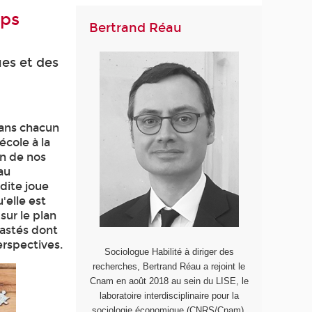
mps
Bertrand Réau
ues et des
dans chacun
école à la
on de nos
au
dite joue
'elle est
sur le plan
rastés dont
erspectives.
Sociologue Habilité à diriger des
recherches, Bertrand Réau a rejoint le
Cnam en août 2018 au sein du LISE, le
laboratoire interdisciplinaire pour la
sociologie économique (CNRS/Cnam).