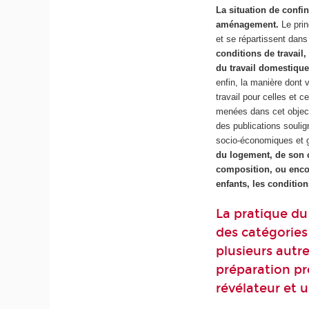
La situation de confi
aménagement.
Le pri
et se répartissent dans
conditions de travail,
du travail domestiqu
enfin, la manière dont 
travail pour celles et 
menées dans cet objecti
des publications soulign
socio-économiques et g
du logement, de son co
composition, ou encor
enfants, les conditio
La pratique du
des catégories 
plusieurs autr
préparation pr
révélateur et u