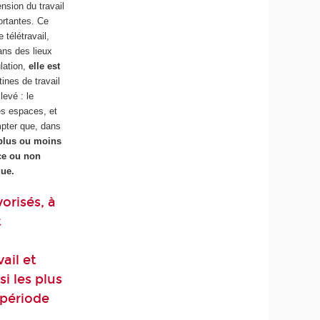
nsion du travail
ortantes. Ce
 télétravail,
ans des lieux
lation,
elle est
tines de travail
levé : le
es espaces, et
pter que, dans
plus ou moins
nce ou non
que.
orisés, à
t
ail et
si les plus
 période