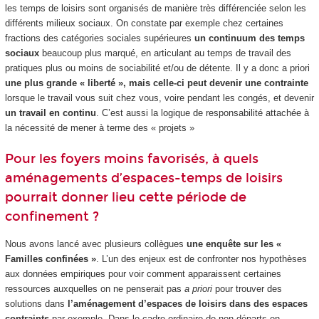
les temps de loisirs sont organisés de manière très différenciée selon les
différents milieux sociaux. On constate par exemple chez certaines
fractions des catégories sociales supérieures
un continuum des temps
sociaux
beaucoup plus marqué, en articulant au temps de travail des
pratiques plus ou moins de sociabilité et/ou de détente. Il y a donc a priori
une plus grande « liberté », mais celle-ci peut devenir une contrainte
lorsque le travail vous suit chez vous, voire pendant les congés, et devenir
un travail en continu
. C’est aussi la logique de responsabilité attachée à
la nécessité de mener à terme des « projets »
Pour les foyers moins favorisés, à quels
aménagements d’espaces-temps de loisirs
pourrait donner lieu cette période de
confinement ?
Nous avons lancé avec plusieurs collègues
une enquête sur les «
Familles confinées »
. L’un des enjeux est de confronter nos hypothèses
aux données empiriques pour voir comment apparaissent certaines
ressources auxquelles on ne penserait pas
a priori
pour trouver des
solutions dans
l’aménagement d’espaces de loisirs dans des espaces
contraints
par exemple. Dans le cadre ordinaire de non départs en