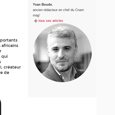
Yvan Boude
,
ancien rédacteur en chef du
Cnam
mag'
tous ses articles
mportants
africains
r
 qui
s
i, créateur
re de