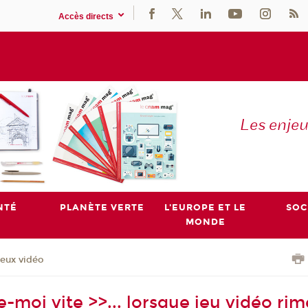
Accès directs
Les enje
NTÉ
PLANÈTE VERTE
L'EUROPE ET LE
SOC
MONDE
Jeux vidéo
moi vite >>... lorsque jeu vidéo rim