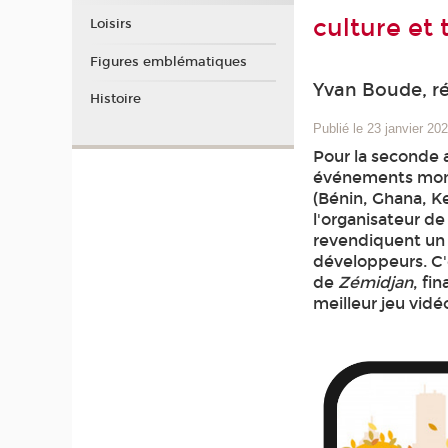
culture et 
Loisirs
Figures emblématiques
Yvan Boude, r
Histoire
Publié le 23 janvier 20
Pour la seconde 
événements mondi
(Bénin, Ghana, Ke
l'organisateur d
revendiquent un s
développeurs. C'
de
Zémidjan
, fi
meilleur jeu vidé