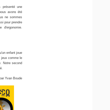
s présenté une
 nous avons été
 Nous ne sommes
si pour prendre
e d'ergonomie.
u'un enfant joue
es jeux comme le
e. Notre second
té.
s par Yvan Boude