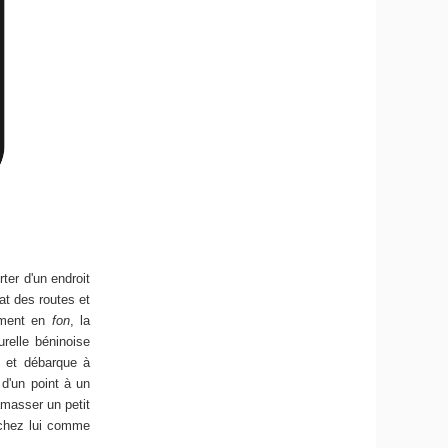
ter d'un endroit
at des routes et
lement en
fon
, la
urelle béninoise
e et débarque à
 d'un point à un
amasser un petit
r chez lui comme