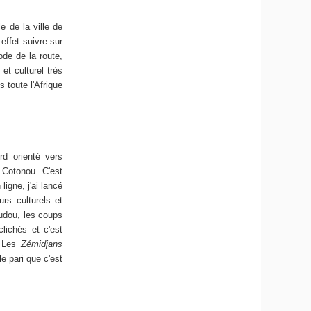
e de la ville de
effet suivre sur
ode de la route,
et culturel très
 toute l'Afrique
rd orienté vers
e Cotonou. C'est
ligne, j'ai lancé
rs culturels et
audou, les coups
lichés et c'est
. Les
Zémidjans
e pari que c'est