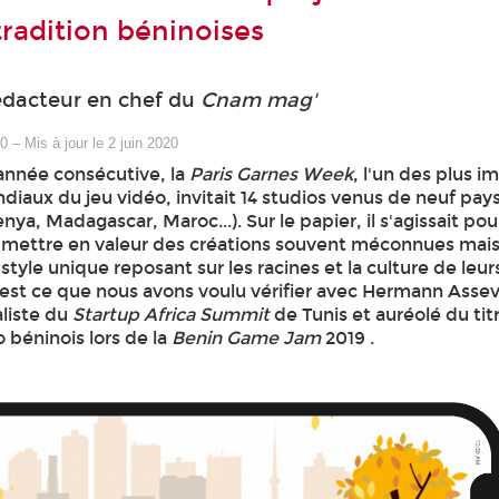
tradition béninoises
édacteur en chef du
Cnam mag'
20
–
Mis à jour le 2 juin 2020
année consécutive, la
Paris Garnes Week
, l'un des plus i
aux du jeu vidéo, invitait 14 studios venus de neuf pays 
nya, Madagascar, Maroc...). Sur le papier, il s'agissait pou
e mettre en valeur des créations souvent méconnues mais
tyle unique reposant sur les racines et la culture de leur
est ce que nous avons voulu vérifier avec Hermann Assev
naliste du
Startup Africa Summit
de Tunis et auréolé du tit
o béninois lors de la
Benin Game Jam
2019 .