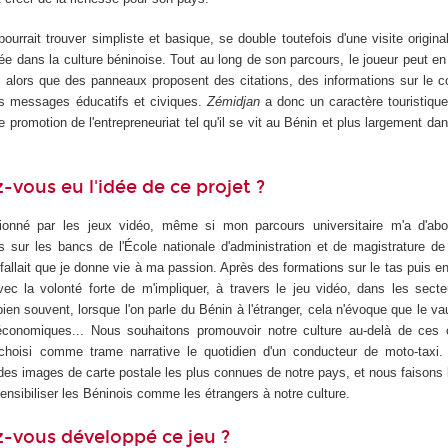
urrait trouver simpliste et basique, se double toutefois d'une visite original
e dans la culture béninoise. Tout au long de son parcours, le joueur peut en 
 alors que des panneaux proposent des citations, des informations sur le c
es messages éducatifs et civiques.
Zémidjan
a donc un caractère touristique 
 promotion de l'entrepreneuriat tel qu'il se vit au Bénin et plus largement dans
ous eu l'idée de ce projet ?
sionné par les jeux vidéo, même si mon parcours universitaire m'a d'abo
is sur les bancs de l'École nationale d'administration et de magistrature d
l fallait que je donne vie à ma passion. Après des formations sur le tas puis en 
c la volonté forte de m'impliquer, à travers le jeu vidéo, dans les secteu
 bien souvent, lorsque l'on parle du Bénin à l'étranger, cela n'évoque que le v
s économiques... Nous souhaitons promouvoir notre culture au-delà de ces c
choisi comme trame narrative le quotidien d'un conducteur de moto-taxi
e des images de carte postale les plus connues de notre pays, et nous faisons l
sensibiliser les Béninois comme les étrangers à notre culture.
vous développé ce jeu ?