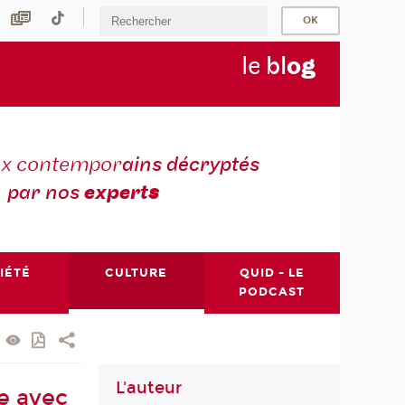
le
bl
o
g
ux contempor
ains décryptés
par nos
expert
s
IÉTÉ
CULTURE
QUID - LE
PODCAST
L'auteur
e avec