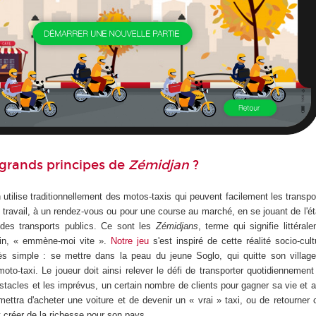
 grands principes de
Zémidjan
?
 utilise traditionnellement des motos-taxis qui peuvent facilement les transpor
u travail, à un rendez-vous ou pour une course au marché, en se jouant de l'ét
 des transports publics. Ce sont les
Zémidjans
, terme qui signifie littéra
in, « emmène-moi vite ».
Notre jeu
s'est inspiré de cette réalité socio-cult
rès simple : se mettre dans la peau du jeune Soglo, qui quitte son villag
to-taxi. Le joueur doit ainsi relever le défi de transporter quotidiennement
bstacles et les imprévus, un certain nombre de clients pour gagner sa vie et 
rmettra d'acheter une voiture et de devenir un « vrai » taxi, ou de retourne
t créer de la richesse pour son pays.