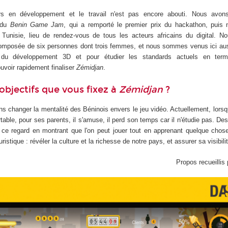
 en développement et le travail n'est pas encore abouti. Nous avon
s du
Benin Game Jam
, qui a remporté le premier prix du hackathon, puis
Tunisie, lieu de rendez-vous de tous les acteurs africains du digital.
composée de six personnes dont trois femmes, et nous sommes venus ici aus
 du développement 3D et pour étudier les standards actuels en term
uvoir rapidement finaliser
Zémidjan
.
 objectifs que vous fixez à
Zémidjan
?
s changer la mentalité des Béninois envers le jeu vidéo. Actuellement, lorsq
able, pour ses parents, il s'amuse, il perd son temps car il n'étudie pas. D
 ce regard en montrant que l'on peut jouer tout en apprenant quelque chos
uristique : révéler la culture et la richesse de notre pays, et assurer sa visibili
Propos recueilli