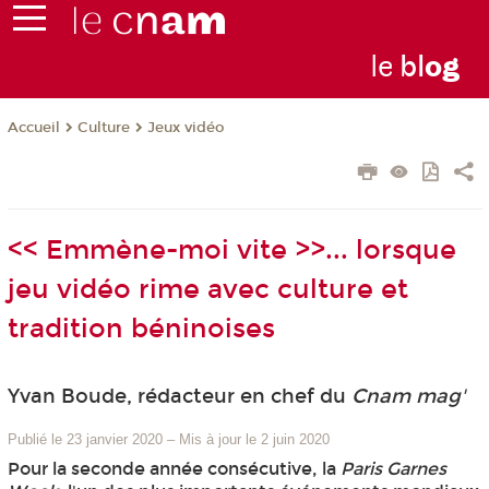
le
bl
o
g
Culture
Jeux vidéo
Accueil
<< Emmène-moi vite >>... lorsque
jeu vidéo rime avec culture et
tradition béninoises
Yvan Boude, rédacteur en chef du
Cnam mag'
Publié le 23 janvier 2020
–
Mis à jour le 2 juin 2020
Pour la seconde année consécutive, la
Paris Garnes