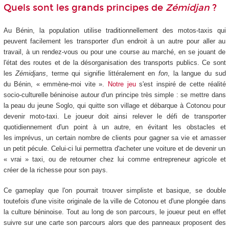
Quels sont les grands principes de
Zémidjan
?
Au Bénin, la population utilise traditionnellement des motos-taxis qui
peuvent facilement les transporter d'un endroit à un autre pour aller au
travail, à un rendez-vous ou pour une course au marché, en se jouant de
l'état des routes et de la désorganisation des transports publics. Ce sont
les
Zémidjans
, terme qui signifie littéralement en
fon
, la langue du sud
du Bénin, « emmène-moi vite ».
Notre jeu
s'est inspiré de cette réalité
socio-culturelle béninoise autour d'un principe très simple : se mettre dans
la peau du jeune Soglo, qui quitte son village et débarque à Cotonou pour
devenir moto-taxi. Le joueur doit ainsi relever le défi de transporter
quotidiennement d'un point à un autre, en évitant les obstacles et
les imprévus, un certain nombre de clients pour gagner sa vie et amasser
un petit pécule. Celui-ci lui permettra d'acheter une voiture et de devenir un
« vrai » taxi, ou de retourner chez lui comme entrepreneur agricole et
créer de la richesse pour son pays.
Ce gameplay que l'on pourrait trouver simpliste et basique, se double
toutefois d'une visite originale de la ville de Cotonou et d'une plongée dans
la culture béninoise. Tout au long de son parcours, le joueur peut en effet
suivre sur une carte son parcours alors que des panneaux proposent des