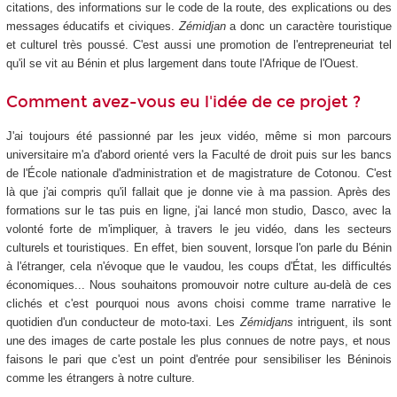
citations, des informations sur le code de la route, des explications ou des
messages éducatifs et civiques.
Zémidjan
a donc un caractère touristique
et culturel très poussé. C'est aussi une promotion de l'entrepreneuriat tel
qu'il se vit au Bénin et plus largement dans toute l'Afrique de l'Ouest.
Comment avez-vous eu l'idée de ce projet ?
J'ai toujours été passionné par les jeux vidéo, même si mon parcours
universitaire m'a d'abord orienté vers la Faculté de droit puis sur les bancs
de l'École nationale d'administration et de magistrature de Cotonou. C'est
là que j'ai compris qu'il fallait que je donne vie à ma passion. Après des
formations sur le tas puis en ligne, j'ai lancé mon studio, Dasco, avec la
volonté forte de m'impliquer, à travers le jeu vidéo, dans les secteurs
culturels et touristiques. En effet, bien souvent, lorsque l'on parle du Bénin
à l'étranger, cela n'évoque que le vaudou, les coups d'État, les difficultés
économiques... Nous souhaitons promouvoir notre culture au-delà de ces
clichés et c'est pourquoi nous avons choisi comme trame narrative le
quotidien d'un conducteur de moto-taxi. Les
Zémidjans
intriguent, ils sont
une des images de carte postale les plus connues de notre pays, et nous
faisons le pari que c'est un point d'entrée pour sensibiliser les Béninois
comme les étrangers à notre culture.