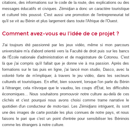
citations, des informations sur le code de la route, des explications ou des
messages éducatifs et civiques.
Zémidjan
a donc un caractère touristique
et culturel très poussé. C'est aussi une promotion de l'entrepreneuriat tel
qu'il se vit au Bénin et plus largement dans toute l'Afrique de l'Ouest.
Comment avez-vous eu l'idée de ce projet ?
J'ai toujours été passionné par les jeux vidéo, même si mon parcours
universitaire m'a d'abord orienté vers la Faculté de droit puis sur les bancs
de l'École nationale d'administration et de magistrature de Cotonou. C'est
là que j'ai compris qu'il fallait que je donne vie à ma passion. Après des
formations sur le tas puis en ligne, j'ai lancé mon studio, Dasco, avec la
volonté forte de m'impliquer, à travers le jeu vidéo, dans les secteurs
culturels et touristiques. En effet, bien souvent, lorsque l'on parle du Bénin
à l'étranger, cela n'évoque que le vaudou, les coups d'État, les difficultés
économiques... Nous souhaitons promouvoir notre culture au-delà de ces
clichés et c'est pourquoi nous avons choisi comme trame narrative le
quotidien d'un conducteur de moto-taxi. Les
Zémidjans
intriguent, ils sont
une des images de carte postale les plus connues de notre pays, et nous
faisons le pari que c'est un point d'entrée pour sensibiliser les Béninois
comme les étrangers à notre culture.