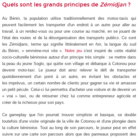
Quels sont les grands principes de
Zémidjan
?
Au Bénin, la population utilise traditionnellement des motos-taxis qui
peuvent facilement les transporter d'un endroit à un autre pour aller au
travail, à un rendez-vous ou pour une course au marché, en se jouant de
l'état des routes et de la désorganisation des transports publics. Ce sont
les
Zémidjans
, terme qui signifie littéralement en
fon
, la langue du sud
du Bénin, « emmène-moi vite ».
Notre jeu
s'est inspiré de cette réalité
socio-culturelle béninoise autour d'un principe très simple : se mettre dans
la peau du jeune Soglo, qui quitte son village et débarque à Cotonou pour
devenir moto-taxi. Le joueur doit ainsi relever le défi de transporter
quotidiennement d'un point à un autre, en évitant les obstacles et
les imprévus, un certain nombre de clients pour gagner sa vie et amasser
un petit pécule. Celui-ci lui permettra d'acheter une voiture et de devenir un
« vrai » taxi, ou de retourner chez lui comme entrepreneur agricole et
créer de la richesse pour son pays.
Ce gameplay que l'on pourrait trouver simpliste et basique, se double
toutefois d'une visite originale de la ville de Cotonou et d'une plongée dans
la culture béninoise. Tout au long de son parcours, le joueur peut en effet
suivre sur une carte son parcours alors que des panneaux proposent des