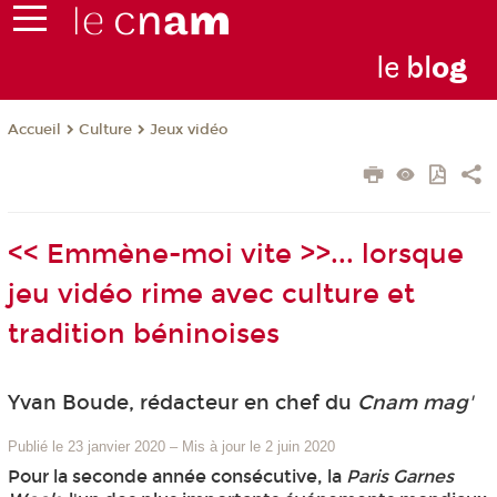
le
bl
o
g
Culture
Jeux vidéo
Accueil
<< Emmène-moi vite >>... lorsque
jeu vidéo rime avec culture et
tradition béninoises
Yvan Boude, rédacteur en chef du
Cnam mag'
Publié le 23 janvier 2020
–
Mis à jour le 2 juin 2020
Pour la seconde année consécutive, la
Paris Garnes