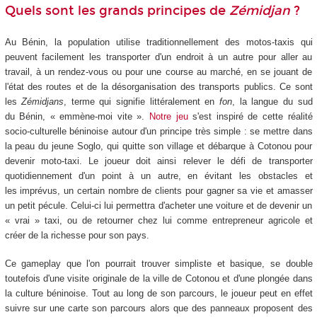
Quels sont les grands principes de
Zémidjan
?
Au Bénin, la population utilise traditionnellement des motos-taxis qui
peuvent facilement les transporter d'un endroit à un autre pour aller au
travail, à un rendez-vous ou pour une course au marché, en se jouant de
l'état des routes et de la désorganisation des transports publics. Ce sont
les
Zémidjans
, terme qui signifie littéralement en
fon
, la langue du sud
du Bénin, « emmène-moi vite ».
Notre jeu
s'est inspiré de cette réalité
socio-culturelle béninoise autour d'un principe très simple : se mettre dans
la peau du jeune Soglo, qui quitte son village et débarque à Cotonou pour
devenir moto-taxi. Le joueur doit ainsi relever le défi de transporter
quotidiennement d'un point à un autre, en évitant les obstacles et
les imprévus, un certain nombre de clients pour gagner sa vie et amasser
un petit pécule. Celui-ci lui permettra d'acheter une voiture et de devenir un
« vrai » taxi, ou de retourner chez lui comme entrepreneur agricole et
créer de la richesse pour son pays.
Ce gameplay que l'on pourrait trouver simpliste et basique, se double
toutefois d'une visite originale de la ville de Cotonou et d'une plongée dans
la culture béninoise. Tout au long de son parcours, le joueur peut en effet
suivre sur une carte son parcours alors que des panneaux proposent des