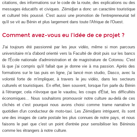
citations, des informations sur le code de la route, des explications ou des
messages éducatifs et civiques.
Zémidjan
a donc un caractère touristique
et culturel très poussé. C'est aussi une promotion de l'entrepreneuriat tel
qu'il se vit au Bénin et plus largement dans toute l'Afrique de l'Ouest.
Comment avez-vous eu l'idée de ce projet ?
J'ai toujours été passionné par les jeux vidéo, même si mon parcours
universitaire m'a d'abord orienté vers la Faculté de droit puis sur les bancs
de l'École nationale d'administration et de magistrature de Cotonou. C'est
là que j'ai compris qu'il fallait que je donne vie à ma passion. Après des
formations sur le tas puis en ligne, j'ai lancé mon studio, Dasco, avec la
volonté forte de m'impliquer, à travers le jeu vidéo, dans les secteurs
culturels et touristiques. En effet, bien souvent, lorsque l'on parle du Bénin
à l'étranger, cela n'évoque que le vaudou, les coups d'État, les difficultés
économiques... Nous souhaitons promouvoir notre culture au-delà de ces
clichés et c'est pourquoi nous avons choisi comme trame narrative le
quotidien d'un conducteur de moto-taxi. Les
Zémidjans
intriguent, ils sont
une des images de carte postale les plus connues de notre pays, et nous
faisons le pari que c'est un point d'entrée pour sensibiliser les Béninois
comme les étrangers à notre culture.