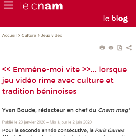
le
bl
o
g
Culture
Jeux vidéo
Accueil
<< Emmène-moi vite >>... lorsque
jeu vidéo rime avec culture et
tradition béninoises
Yvan Boude, rédacteur en chef du
Cnam mag'
Publié le 23 janvier 2020
–
Mis à jour le 2 juin 2020
Pour la seconde année consécutive, la
Paris Garnes