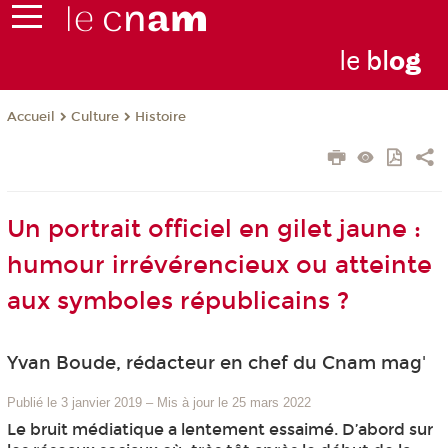
le
bl
o
g
Culture
Histoire
Accueil
Un portrait officiel en gilet jaune :
humour irrévérencieux ou atteinte
aux symboles républicains ?
Yvan Boude, rédacteur en chef du Cnam mag'
Publié le 3 janvier 2019
–
Mis à jour le 25 mars 2022
Le bruit médiatique a lentement essaimé. D’abord sur