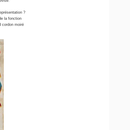
evise.
représentation ?
e la fonction
nd cordon moiré