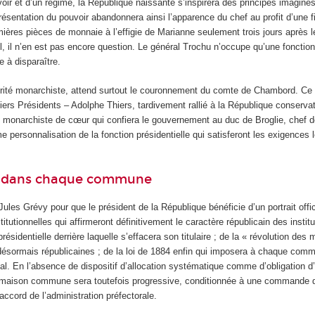
ir et d’un régime, la République naissante s’inspirera des principes imaginé
ésentation du pouvoir abandonnera ainsi l’apparence du chef au profit d’une fi
emières pièces de monnaie à l’effigie de Marianne seulement trois jours après 
iel, il n’en est pas encore question. Le général Trochu n’occupe qu’une fonction
 à disparaître.
rité monarchiste, attend surtout le couronnement du comte de Chambord. Ce
ers Présidents – Adolphe Thiers, tardivement rallié à la République conservat
monarchiste de cœur qui confiera le gouvernement au duc de Broglie, chef de
me personnalisation de la fonction présidentielle qui satisferont les exigences 
e dans chaque commune
 Jules Grévy pour que le président de la République bénéficie d’un portrait offic
titutionnelles qui affirmeront définitivement le caractère républicain des institu
présidentielle derrière laquelle s’effacera son titulaire ; de la « révolution des 
désormais républicaines ; de la loi de 1884 enfin qui imposera à chaque com
al. En l’absence de dispositif d’allocation systématique comme d’obligation d’
a maison commune sera toutefois progressive, conditionnée à une commande 
ccord de l’administration préfectorale.