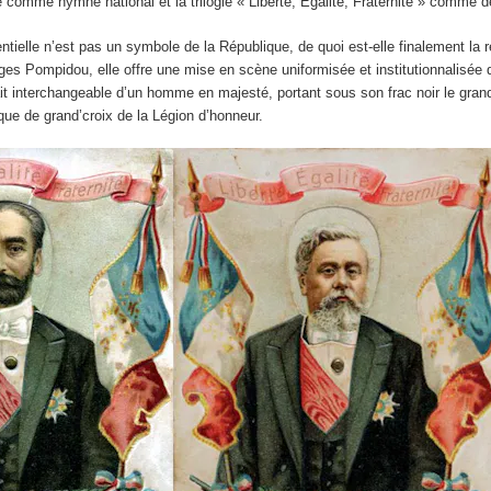
e comme hymne national et la trilogie « Liberté, Égalité, Fraternité » comme d
dentielle n’est pas un symbole de la République, de quoi est-elle finalement la 
es Pompidou, elle offre une mise en scène uniformisée et institutionnalisée d
trait interchangeable d’un homme en majesté, portant sous son frac noir le gra
aque de grand’croix de la Légion d’honneur.