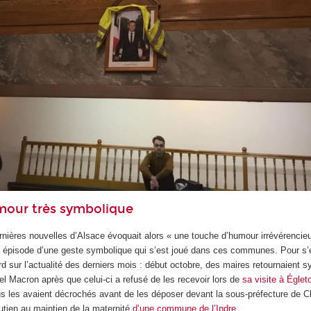
mour très symbolique
ernières nouvelles d’Alsace évoquait alors « une touche d’humour irrévérencieu
l épisode d’une geste symbolique qui s’est joué dans ces communes. Pour s’
egard sur l’actualité des derniers mois : début octobre, des maires retournaient
l Macron après que celui-ci a refusé de les recevoir lors de
sa visite à Églet
us les avaient décrochés avant de les déposer devant la sous-préfecture de 
utien au maintien de la maternité
d’une commune de l’Indre
…