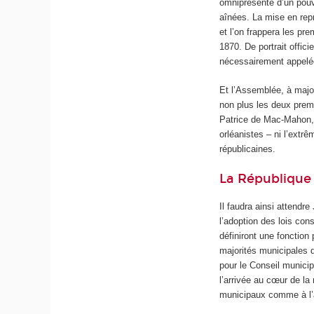
omniprésente d’un pouvo
aînées. La mise en repr
et l’on frappera les pr
1870. De portrait offic
nécessairement appelée
Et l’Assemblée, à majo
non plus les deux premi
Patrice de Mac-Mahon, 
orléanistes – ni l’extrê
républicaines.
La Républiqu
Il faudra ainsi attendre
l’adoption des lois cons
définiront une fonction 
majorités municipales 
pour le Conseil municip
l’arrivée au cœur de l
municipaux comme à l’a