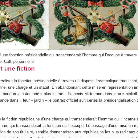
 d’une fonction présidentielle qui transcenderait l’homme qui l’occupe à travers
e.
Coll. personnelle
t une fiction
acraliser la fonction présidentielle à travers un dispositif symbolique traduisant
e, une charge et un statut. En abandonnant cette mise en représentation i
lle pour un « instantané » plus intime – François Mitterrand dans « sa » bibli
nde dans « leur » jardin – le portrait officiel suit certes la présidentialisation 
e la fiction républicaine d’une charge qui transcenderait l’homme qui l’incarne 
homme qui transcenderait la fonction qu’il occupe. Le passage d’une mise en r
ion de son titulaire, semble donner raison aux républicains les plus radicaux q