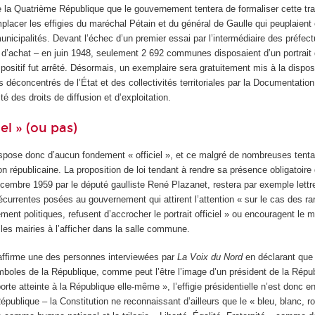
 la Quatrième République que le gouvernement tentera de formaliser cette tra
mplacer les effigies du maréchal Pétain et du général de Gaulle qui peuplaient
cipalités. Devant l’échec d’un premier essai par l’intermédiaire des préfect
d’achat – en juin 1948, seulement 2 692 communes disposaient d’un portrait
positif fut arrêté. Désormais, un exemplaire sera gratuitement mis à la dispos
 déconcentrés de l’État et des collectivités territoriales par la Documentation
ité des droits de diffusion et d’exploitation.
iel » (ou pas)
 dispose donc d’aucun fondement « officiel », et ce malgré de nombreuses tent
ion républicaine. La proposition de loi tendant à rendre sa présence obligatoire
cembre 1959 par le député gaulliste René Plazanet, restera par exemple lettr
urrentes posées au gouvernement qui attirent l’attention « sur le cas des ra
ment politiques, refusent d’accrocher le portrait officiel » ou encouragent le m
e les mairies à l’afficher dans la salle commune.
affirme une des personnes interviewées par
La Voix du Nord
en déclarant que 
mboles de la République, comme peut l’être l’image d’un président de la Répu
orte atteinte à la République elle-même », l’effigie présidentielle n’est donc en
République – la Constitution ne reconnaissant d’ailleurs que le « bleu, blanc,