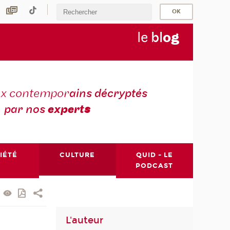
le
bl
o
g
ux contempor
ains décryptés
par nos
expert
s
IÉTÉ
CULTURE
QUID - LE
PODCAST
L'auteur