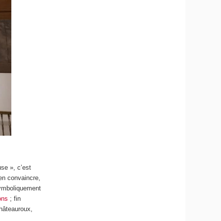
se », c’est
en convaincre,
 symboliquement
ons
; fin
Châteauroux,