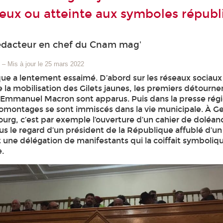
ieux ou atteinte aux symboles républi
édacteur en chef du Cnam mag'
9
–
Mis à jour le 25 mars 2022
ue a lentement essaimé. D’abord sur les réseaux sociaux 
e la mobilisation des Gilets jaunes, les premiers détour
 d’Emmanuel Macron sont apparus. Puis dans la presse rég
omontages se sont immiscés dans la vie municipale. À Ge
rg, c’est par exemple l’ouverture d’un cahier de doléan
us le regard d’un président de la République affublé d’un 
t une délégation de manifestants qui la coiffait symboli
.