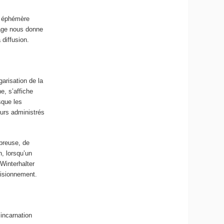
n éphémère
mage nous donne
 diffusion.
garisation de la
e, s’affiche
sque les
eurs administrés
breuse, de
n, lorsqu’un
Winterhalter
visionnement.
’incarnation