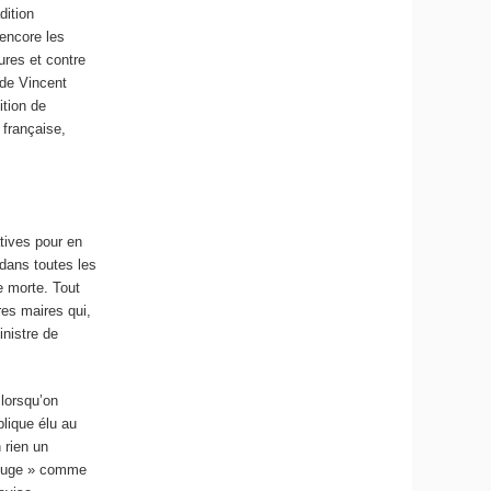
dition
 encore les
ures et contre
 de Vincent
ition de
 française,
atives pour en
 dans toutes les
e morte. Tout
res maires qui,
inistre de
lorsqu’on
blique élu au
 rien un
 rouge » comme