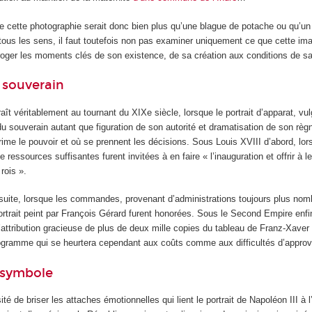
de cette photographie serait donc bien plus qu’une blague de potache ou qu’u
r tous les sens, il faut toutefois non pas examiner uniquement ce que cette i
rroger les moments clés de son existence, de sa création aux conditions de sa
 souverain
araît véritablement au tournant du XIXe siècle, lorsque le portrait d’apparat, vul
u souverain autant que figuration de son autorité et dramatisation de son règn
rime le pouvoir et où se prennent les décisions. Sous Louis XVIII d’abord, lor
essources suffisantes furent invitées à en faire « l’inauguration et offrir à l
rois ».
suite, lorsque les commandes, provenant d’administrations toujours plus nom
rtrait peint par François Gérard furent honorées. Sous le Second Empire enfi
attribution gracieuse de plus de deux mille copies du tableau de Franz-Xaver 
ogramme qui se heurtera cependant aux coûts comme aux difficultés d’appro
 symbole
é de briser les attaches émotionnelles qui lient le portrait de Napoléon III à l