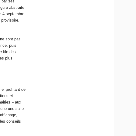
s par ses
gure abstraite
le 4 septembre
 provisoire,
 ne sont pas
rice, puis
 file des
les plus
iel profitant de
tions et
mairies » aux
mune une salle
affichage,
des conseils