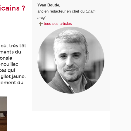
Yvan Boude
,
cains ?
ancien rédacteur en chef du
Cnam
mag'
tous ses articles
où, très tôt
nements du
ionale
nouillac
ces qui
gilet jaune.
quement du