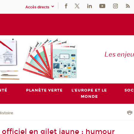
Accès directs
Les enje
NTÉ
PLANÈTE VERTE
L'EUROPE ET LE
SOC
MONDE
istoire
 officiel en gilet jaune : humour