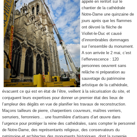
appelé en renfort sur le
chantier de la cathédrale
Notre-Dame une quinzaine de
jours après que les flammes
ont dévoré la flèche de
Viollet-le-Duc et causé
d’innombrables dommages
sur l’ensemble du monument.
A son arrivée le 2 mai, c’est
l’effervescence : 120
personnes oeuvrent sans
relâche ni préparation au
sauvetage du patrimoine
artistique de la cathédrale,
évacuent ce qui est en état de l’être, veillent à la sécurisation du site, et
conjuguent leurs expertises pour donner un premier état des lieux de
l’ampleur des dégâts en vue de planifier les travaux de reconstruction.
Maçons tailleurs de pierre, charpentiers couvreurs, maîtres verriers,
serruriers, ferronniers… une fourmilière d’artisans d’art œuvre dans
l’urgence pour protéger la reine des cathédrales, sans compter le personnel
de Notre-Dame, des représentants religieux, des conservateurs du
patrimoine et architectes des monuments historiques, dont la synergie