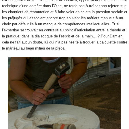
technique d’une carrière dans l’Oise, ne tarde pas à traîner son rejeton sur
les chantiers de restauration et à faire voler en éclats la pression sociale et
les préjugés qui associent encore trop souvent les métiers manuels à un
choix par défaut lié à un manque de compétences intellectuelles. Et si
l’expertise se trouvait au contraire au point d’articulation entre la théorie et
la pratique, dans la dialectique de l’esprit et de la main… ? Pour Damien,
cela ne fait aucun doute, lui qui n’a pas hésité à troquer la calculette contre
le marteau au beau milieu de la prépa.