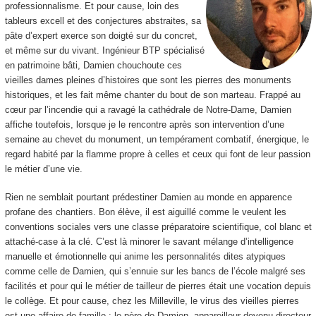
professionnalisme. Et pour cause, loin des
tableurs excell et des conjectures abstraites, sa
pâte d’expert exerce son doigté sur du concret,
et même sur du vivant. Ingénieur BTP spécialisé
en patrimoine bâti, Damien chouchoute ces
vieilles dames pleines d’histoires que sont les pierres des monuments
historiques, et les fait même chanter du bout de son marteau. Frappé au
cœur par l’incendie qui a ravagé la cathédrale de Notre-Dame, Damien
affiche toutefois, lorsque je le rencontre après son intervention d’une
semaine au chevet du monument, un tempérament combatif, énergique, le
regard habité par la flamme propre à celles et ceux qui font de leur passion
le métier d’une vie.
Rien ne semblait pourtant prédestiner Damien au monde en apparence
profane des chantiers. Bon élève, il est aiguillé comme le veulent les
conventions sociales vers une classe préparatoire scientifique, col blanc et
attaché-case à la clé. C’est là minorer le savant mélange d’intelligence
manuelle et émotionnelle qui anime les personnalités dites atypiques
comme celle de Damien, qui s’ennuie sur les bancs de l’école malgré ses
facilités et pour qui le métier de tailleur de pierres était une vocation depuis
le collège. Et pour cause, chez les Milleville, le virus des vieilles pierres
est une affaire de famille : le père de Damien, appareilleur devenu directeur