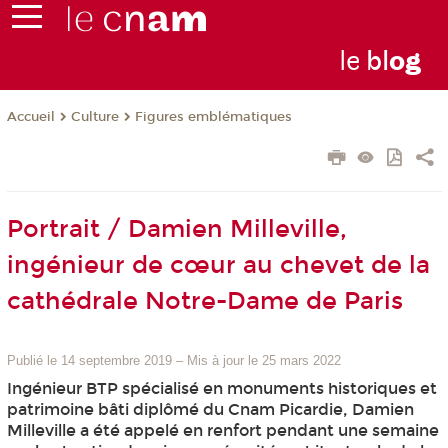
le
bl
o
g
Culture
Figures emblématiques
Accueil
Portrait / Damien Milleville,
ingénieur de cœur au chevet de la
cathédrale Notre-Dame de Paris
Publié le 14 septembre 2019
–
Mis à jour le 25 mars 2022
Ingénieur BTP spécialisé en monuments historiques et
patrimoine bâti diplômé du Cnam Picardie, Damien
Milleville a été appelé en renfort pendant une semaine