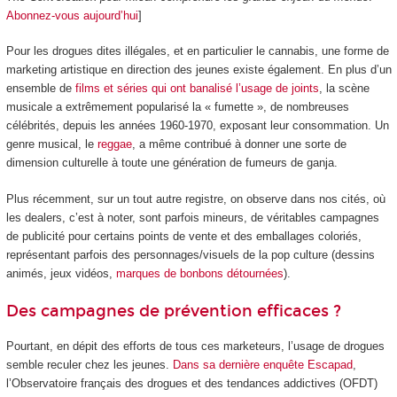
Abonnez-vous aujourd’hui
]
Pour les drogues dites illégales, et en particulier le cannabis, une forme de
marketing artistique en direction des jeunes existe également. En plus d’un
ensemble de
films et séries qui ont banalisé l’usage de joints
, la scène
musicale a extrêmement popularisé la « fumette », de nombreuses
célébrités, depuis les années 1960-1970, exposant leur consommation. Un
genre musical, le
reggae
, a même contribué à donner une sorte de
dimension culturelle à toute une génération de fumeurs de ganja.
Plus récemment, sur un tout autre registre, on observe dans nos cités, où
les dealers, c’est à noter, sont parfois mineurs, de véritables campagnes
de publicité pour certains points de vente et des emballages coloriés,
représentant parfois des personnages/visuels de la pop culture (dessins
animés, jeux vidéos,
marques de bonbons détournées
).
Des campagnes de prévention efficaces ?
Pourtant, en dépit des efforts de tous ces marketeurs, l’usage de drogues
semble reculer chez les jeunes.
Dans sa dernière enquête Escapad
,
l’Observatoire français des drogues et des tendances addictives (OFDT)