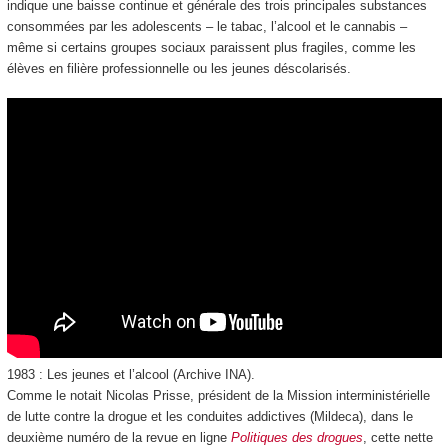
indique une baisse continue et générale des trois principales substances
consommées par les adolescents – le tabac, l’alcool et le cannabis –
même si certains groupes sociaux paraissent plus fragiles, comme les
élèves en filière professionnelle ou les jeunes déscolarisés.
1983 : Les jeunes et l’alcool (Archive INA).
Comme le notait Nicolas Prisse, président de la Mission interministérielle
de lutte contre la drogue et les conduites addictives (Mildeca), dans le
deuxième numéro de la revue en ligne
Politiques des drogues
, cette nette