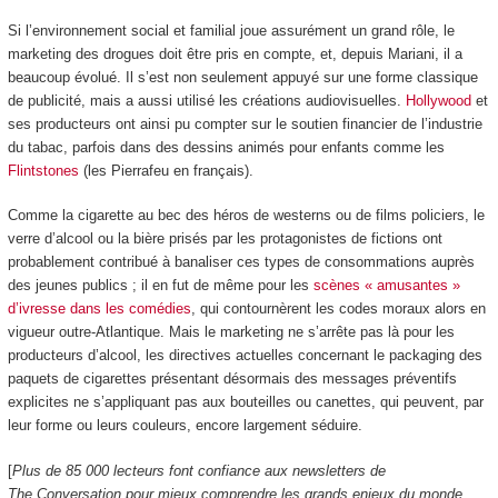
Si l’environnement social et familial joue assurément un grand rôle, le
marketing des drogues doit être pris en compte, et, depuis Mariani, il a
beaucoup évolué. Il s’est non seulement appuyé sur une forme classique
de publicité, mais a aussi utilisé les créations audiovisuelles.
Hollywood
et
ses producteurs ont ainsi pu compter sur le soutien financier de l’industrie
du tabac, parfois dans des dessins animés pour enfants comme les
Flintstones
(les Pierrafeu en français).
Comme la cigarette au bec des héros de westerns ou de films policiers, le
verre d’alcool ou la bière prisés par les protagonistes de fictions ont
probablement contribué à banaliser ces types de consommations auprès
des jeunes publics ; il en fut de même pour les
scènes « amusantes »
d’ivresse dans les comédies
, qui contournèrent les codes moraux alors en
vigueur outre-Atlantique. Mais le marketing ne s’arrête pas là pour les
producteurs d’alcool, les directives actuelles concernant le packaging des
paquets de cigarettes présentant désormais des messages préventifs
explicites ne s’appliquant pas aux bouteilles ou canettes, qui peuvent, par
leur forme ou leurs couleurs, encore largement séduire.
[
Plus de 85 000 lecteurs font confiance aux newsletters de
The Conversation pour mieux comprendre les grands enjeux du monde
.