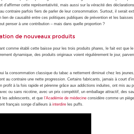
 et d’affirmer cette représentativité, mais aussi sur la véracité des déclaration
u contraire parfois fiers de parler de leur consommation. Surtout, il serait 
un lien de causalité entre ces politiques publiques de prévention et les baisse
t penser à une contribution – mais dans quelle proportion ?
tion de nouveaux produits
t comme établi cette baisse pour les trois produits phares, le fait est que l
èrement dynamique, des produits originaux voient régulièrement le jour, parve
d’hui la consommation classique du tabac a nettement diminué chez les jeunes
t au contraire une nette progression. Certains fabricants, jamais à court d’i
un profit à la fois rapide et pérenne grâce aux addictions induites, ont mis au p
 avec ou sans nicotine, avec un prix compétitif, un emballage attractif, des s
nt les adolescents, et que
l’Académie de médecine
considère comme un piège
nt français songe d’ailleurs à
interdire
les puffs.