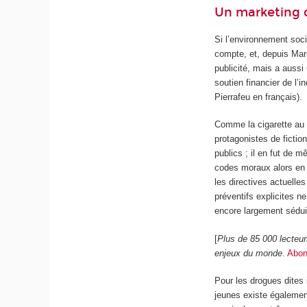
Un marketing d
Si l’environnement soci
compte, et, depuis Mar
publicité, mais a aussi 
soutien financier de l
Pierrafeu en français).
Comme la cigarette au b
protagonistes de ficti
publics ; il en fut de 
codes moraux alors en v
les directives actuell
préventifs explicites n
encore largement sédui
[
Plus de 85 000 lecteu
enjeux du monde
.
Abon
Pour les drogues dites 
jeunes existe égaleme