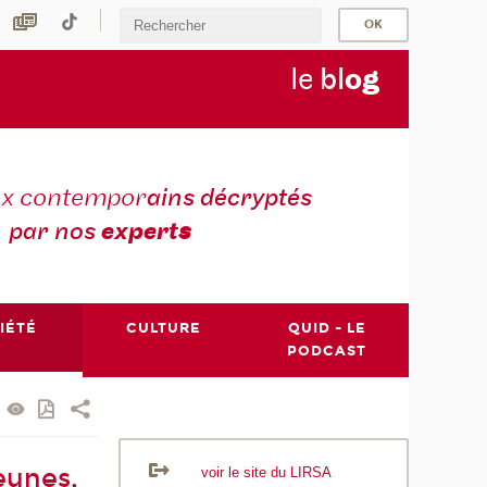
le
bl
o
g
ux contempor
ains décryptés
par nos
expert
s
IÉTÉ
CULTURE
QUID - LE
PODCAST
jeunes,
voir le site du LIRSA