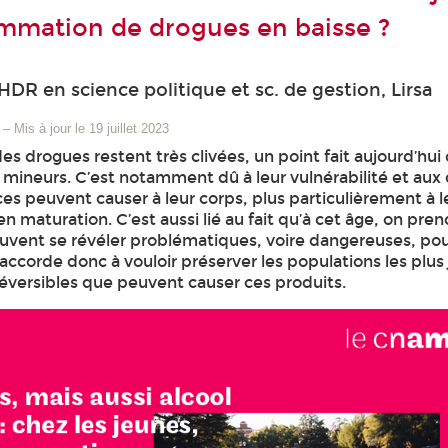
mation de drogues en baisse ?
HDR en science politique et sc. de gestion, Lirsa
–
Mis à jour le 19 juillet 2023
 des drogues restent très clivées, un point fait aujourd’hui
s mineurs. C’est notamment dû à leur vulnérabilité et a
es peuvent causer à leur corps, plus particulièrement à l
n maturation. C’est aussi lié au fait qu’à cet âge, on pre
uvent se révéler problématiques, voire dangereuses, pou
s’accorde donc à vouloir préserver les populations les plu
réversibles que peuvent causer ces produits.