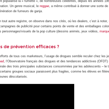
 popularisé la « fumette », de nombreuses célébrités, depuis les années 19
ation. Un genre musical, le
reggae
, a même contribué à donner une sorte de
génération de fumeurs de ganja.
tout autre registre, on observe dans nos cités, où les dealers, c’est à noter, 
 campagnes de publicité pour certains points de vente et des emballages color
es personnages/visuels de la pop culture (dessins animés, jeux vidéos,
marqu
 de prévention efficaces ?
 efforts de tous ces marketeurs, l’usage de drogues semble reculer chez les 
pad
, l’Observatoire français des drogues et des tendances addictives (OFDT)
rale des trois principales substances consommées par les adolescents – le ta
ertains groupes sociaux paraissent plus fragiles, comme les élèves en filièr
jeunes déscolarisés.