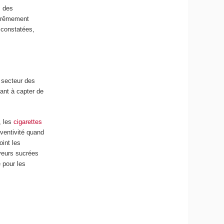
s des
extrêmement
s constatées,
e secteur des
nant à capter de
, les
cigarettes
nventivité quand
oint les
aveurs sucrées
 pour les