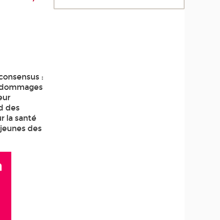
 consensus :
ux dommages
eur
nd des
r la santé
s jeunes des