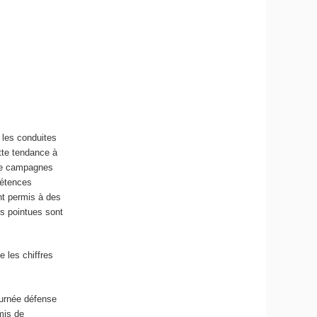
t les conduites
ette tendance à
 de campagnes
pétences
nt permis à des
s pointues sont
e les chiffres
journée défense
mis de