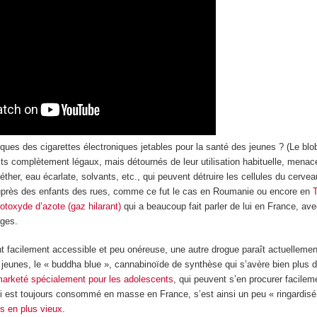
isques des cigarettes électroniques jetables pour la santé des jeunes ? (Le blob
ts complètement légaux, mais détournés de leur utilisation habituelle, menac
 éther, eau écarlate, solvants, etc., qui peuvent détruire les cellules du cerve
auprès des enfants des rues, comme ce fut le cas en Roumanie ou encore en
rotoxyde d’azote (gaz hilarant)
qui a beaucoup fait parler de lui en France, av
ages.
nt facilement accessible et peu onéreuse, une autre drogue paraît actuellemen
 jeunes, le « buddha blue », cannabinoïde de synthèse qui s’avère bien plus
arketé spécialement pour les adolescents
, qui peuvent s’en procurer facileme
ui est toujours consommé en masse en France, s’est ainsi un peu « ringardis
us en plus vieux
.