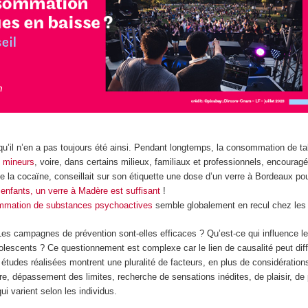
u’il n’en a pas toujours été ainsi. Pendant longtemps, la consommation de ta
x mineurs
, voire, dans certains milieux, familiaux et professionnels, encouragée
de la cocaïne, conseillait sur son étiquette une dose d’un verre à Bordeaux pou
 enfants, un verre à Madère est suffisant
!
mation de substances psychoactives
semble globalement en recul chez les 
 Les campagnes de prévention sont-elles efficaces ? Qu’est-ce qui influence l
escents ? Ce questionnement est complexe car le lien de causalité peut diff
 études réalisées montrent une pluralité de facteurs, en plus de considération
re, dépassement des limites, recherche de sensations inédites, de plaisir, de
 qui varient selon les individus.