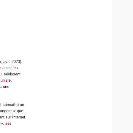
, avril 2023).
e aussi les
au, sévissent
Tunisie
.
ec une
t connaître un
 dangereux que
nt sur Internet.
é »,
ses