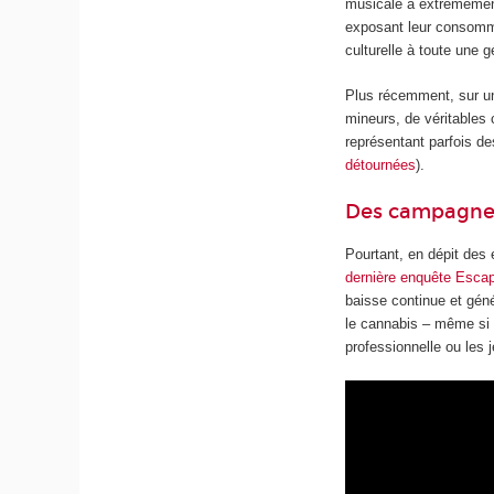
musicale a extrêmement
exposant leur consomm
culturelle à toute une 
Plus récemment, sur un 
mineurs, de véritables
représentant parfois d
détournées
).
Des campagnes
Pourtant, en dépit des
dernière enquête Esca
baisse continue et géné
le cannabis – même si c
professionnelle ou les 