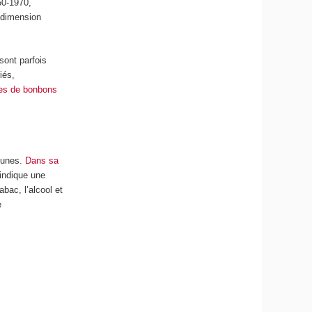
60-1970,
 dimension
sont parfois
iés,
es de bonbons
jeunes.
Dans sa
 indique une
bac, l’alcool et
e