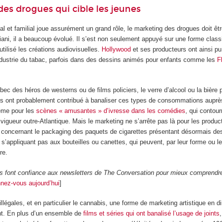
es drogues qui cible les jeunes
al et familial joue assurément un grand rôle, le marketing des drogues doit êtr
iani, il a beaucoup évolué. Il s’est non seulement appuyé sur une forme clas
utilisé les créations audiovisuelles.
Hollywood
et ses producteurs ont ainsi pu
’industrie du tabac, parfois dans des dessins animés pour enfants comme les
F
ec des héros de westerns ou de films policiers, le verre d’alcool ou la bière p
ons ont probablement contribué à banaliser ces types de consommations aupr
même pour les
scènes « amusantes » d’ivresse dans les comédies
, qui contour
igueur outre-Atlantique. Mais le marketing ne s’arrête pas là pour les product
es concernant le packaging des paquets de cigarettes présentant désormais 
e s’appliquant pas aux bouteilles ou canettes, qui peuvent, par leur forme ou l
re.
rs font confiance aux newsletters de The Conversation pour mieux comprendr
nez-vous aujourd’hui
]
illégales, et en particulier le cannabis, une forme de marketing artistique en d
nt. En plus d’un ensemble de
films et séries qui ont banalisé l’usage de joints