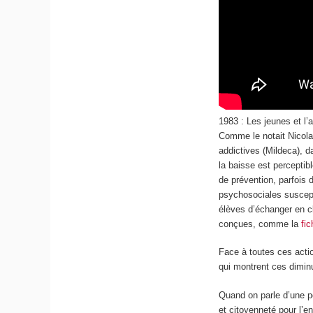
1983 : Les jeunes et l’
Comme le notait Nicolas
addictives (Mildeca), 
la baisse est percepti
de prévention, parfois
psychosociales suscepti
élèves d’échanger en 
conçues, comme la
fi
Face à toutes ces actio
qui montrent ces diminu
Quand on parle d’une po
et citoyenneté pour l’e