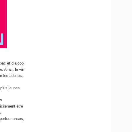
bac et d’alcool
. Ainsi, le vin
r les adultes,
plus jeunes.
es
icilement être
s
 performances,