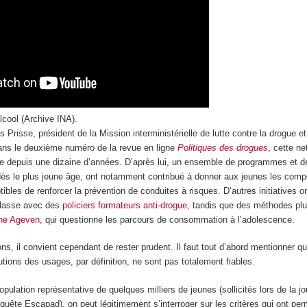
alcool (Archive INA).
 Prisse, président de la Mission interministérielle de lutte contre la drogue e
dans le deuxième numéro de la revue en ligne
Politiques des drogues
, cette n
ble depuis une dizaine d’années. D’après lui, un ensemble de programmes et
 dès le plus jeune âge, ont notamment contribué à donner aux jeunes les com
bles de renforcer la prévention de conduites à risques. D’autres initiatives o
classe avec des
policiers formateurs anti-drogue
, tandis que des méthodes plu
che Ageven
, qui questionne les parcours de consommation à l’adolescence.
ns, il convient cependant de rester prudent. Il faut tout d’abord mentionner qu
tions des usages, par définition, ne sont pas totalement fiables.
pulation représentative de quelques milliers de jeunes (sollicités lors de la 
nquête Escapad), on peut légitimement s’interroger sur les critères qui ont per