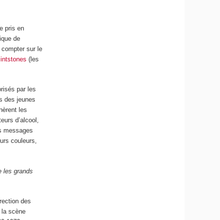
e pris en
sique de
 compter sur le
lintstones
(les
risés par les
ès des jeunes
nèrent les
eurs d’alcool,
des messages
eurs couleurs,
e les grands
irection des
, la scène