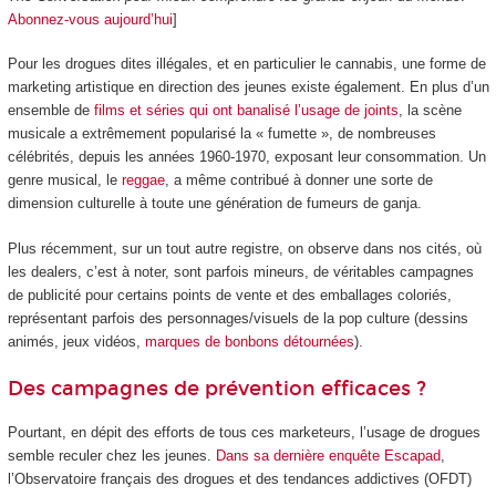
Abonnez-vous aujourd’hui
]
Pour les drogues dites illégales, et en particulier le cannabis, une forme de
marketing artistique en direction des jeunes existe également. En plus d’un
ensemble de
films et séries qui ont banalisé l’usage de joints
, la scène
musicale a extrêmement popularisé la « fumette », de nombreuses
célébrités, depuis les années 1960-1970, exposant leur consommation. Un
genre musical, le
reggae
, a même contribué à donner une sorte de
dimension culturelle à toute une génération de fumeurs de ganja.
Plus récemment, sur un tout autre registre, on observe dans nos cités, où
les dealers, c’est à noter, sont parfois mineurs, de véritables campagnes
de publicité pour certains points de vente et des emballages coloriés,
représentant parfois des personnages/visuels de la pop culture (dessins
animés, jeux vidéos,
marques de bonbons détournées
).
Des campagnes de prévention efficaces ?
Pourtant, en dépit des efforts de tous ces marketeurs, l’usage de drogues
semble reculer chez les jeunes.
Dans sa dernière enquête Escapad
,
l’Observatoire français des drogues et des tendances addictives (OFDT)