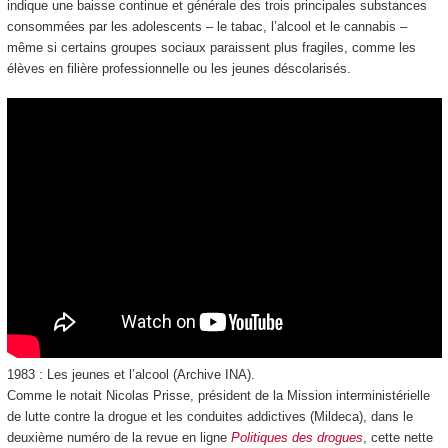
indique une baisse continue et générale des trois principales substances
consommées par les adolescents – le tabac, l’alcool et le cannabis –
même si certains groupes sociaux paraissent plus fragiles, comme les
élèves en filière professionnelle ou les jeunes déscolarisés.
1983 : Les jeunes et l’alcool (Archive INA).
Comme le notait Nicolas Prisse, président de la Mission interministérielle
de lutte contre la drogue et les conduites addictives (Mildeca), dans le
deuxième numéro de la revue en ligne
Politiques des drogues
, cette nette