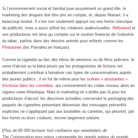
Si l’environnement social et familial joue assurément un grand rôle, le
marketing des drogues doit être pris en compte, et, depuis Mariani, il a
beaucoup évolué. Il s’est non seulement appuyé sur une forme classique
de publicité, mais a aussi utilisé les créations audiovisuelles.
Hollywood
et
ses producteurs ont ainsi pu compter sur le soutien financier de l’industrie
du tabac, parfois dans des dessins animés pour enfants comme les
Flintstones
(les Pierrafeu en français).
Comme la cigarette au bec des héros de westerns ou de films policiers, le
verre d’alcool ou la bière prisés par les protagonistes de fictions ont
probablement contribué à banaliser ces types de consommations auprès
des jeunes publics ; il en fut de même pour les
scènes « amusantes »
d’ivresse dans les comédies
, qui contournèrent les codes moraux alors en
vigueur outre-Atlantique. Mais le marketing ne s’arrête pas là pour les
producteurs d’alcool, les directives actuelles concernant le packaging des
paquets de cigarettes présentant désormais des messages préventifs
explicites ne s’appliquant pas aux bouteilles ou canettes, qui peuvent, par
leur forme ou leurs couleurs, encore largement séduire.
[
Plus de 85 000 lecteurs font confiance aux newsletters de
The Conversation pour mieux comprendre les grands enjeux du monde
.