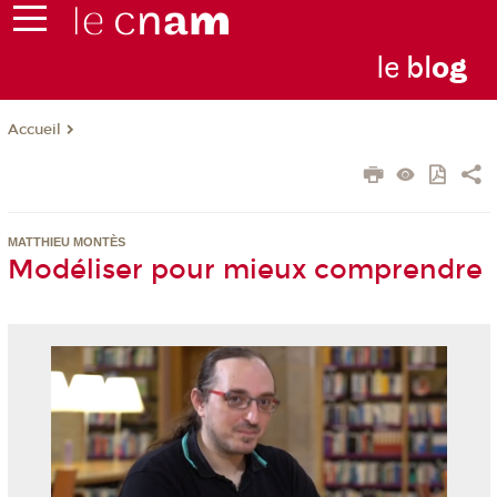
le
bl
o
g
Accueil
MATTHIEU MONTÈS
Modéliser pour mieux comprendre