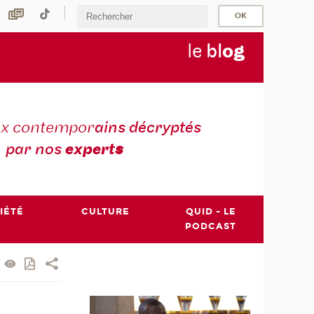
le
bl
o
g
ux contempor
ains décryptés
par nos
expert
s
IÉTÉ
CULTURE
QUID - LE
PODCAST