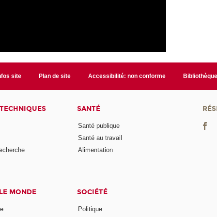
nfos site
Plan de site
Accessibilité: non conforme
Bibliothèqu
 TECHNIQUES
SANTÉ
RÉS
Santé publique
Santé au travail
recherche
Alimentation
 LE MONDE
SOCIÉTÉ
ne
Politique