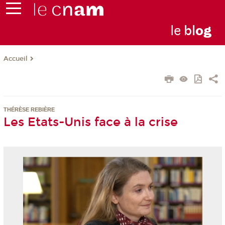
le
bl
o
g
Accueil
THÉRÈSE REBIÈRE
Les Etats-Unis face à la crise