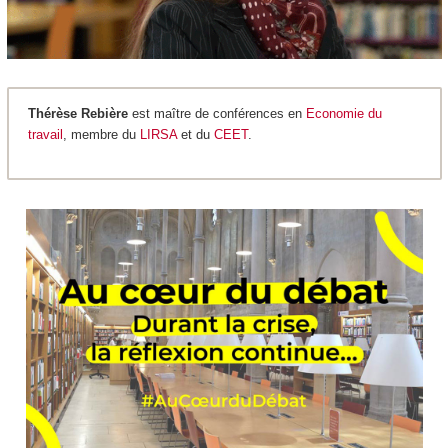
Thérèse Rebière
est maître de conférences en
Economie du
travail
, membre du
LIRSA
et du
CEET
.