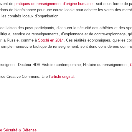
ouvent de
pratiques de renseignement d’origine humaine
: soit sous forme de pa
 dons de bienfaisance pour une cause locale pour acheter les votes des memb
c les comités locaux d’organisation.
de liaison des pays participants, d’assurer la sécurité des athlètes et des spe
 politique, service de renseignements, d’espionnage et de contre-espionnage, gé
par la Russie, comme à
Sotchi en 2014
. Ces réalités économiques, qu’elles co
e, simple manœuvre tactique de renseignement, sont donc considérées comme re
enseignent. Docteur HDR Histoire contemporaine, Histoire du renseignement,
C
nce Creative Commons. Lire l’
article original
.
e Sécurité & Défense