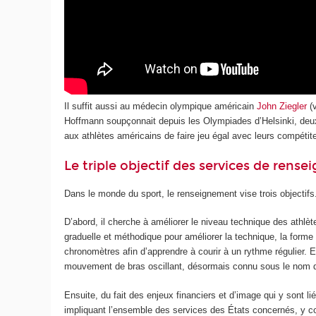
Il suffit aussi au médecin olympique américain
John Ziegler
(v
Hoffmann soupçonnait depuis les Olympiades d’Helsinki, deux a
aux athlètes américains de faire jeu égal avec leurs compéti
Le triple objectif des services de rens
Dans le monde du sport, le renseignement vise trois objectifs
D’abord, il cherche à améliorer le niveau technique des athlè
graduelle et méthodique pour améliorer la technique, la forme p
chronomètres afin d’apprendre à courir à un rythme régulier. En
mouvement de bras oscillant, désormais connu sous le nom d
Ensuite, du fait des enjeux financiers et d’image qui y sont 
impliquant l’ensemble des services des États concernés, y co