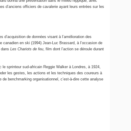
diard donna une présentation dans le milieu hippique, avec
es d’anciens officiers de cavalerie ayant leurs entrées sur les
s d’acquisition de données visant à l’amélioration des
que canadien en ski (1994) Jean-Luc Brassard, à l’occasion de
m dans
Les Chariots de feu
, film dont l’action se déroule durant
 le sprinteur sud-africain Reggie Walker à Londres, à 1924,
der les gestes, les actions et les techniques des coureurs à
e de benchmarking organisationnel, c’est-à-dire cette analyse