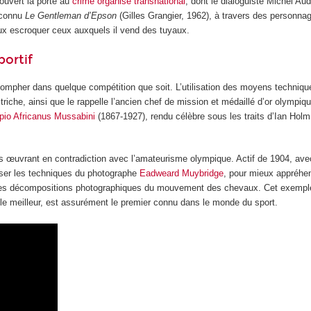
ouvert la porte au
crime organisé transnational
, dont le dialoguiste Michel Au
 connu
Le Gentleman d’Epson
(Gilles Grangier, 1962), à travers des personnag
ux escroquer ceux auxquels il vend des tuyaux.
portif
ompher dans quelque compétition que soit. L’utilisation des moyens technique
iche, ainsi que le rappelle l’ancien chef de mission et médaillé d’or olympi
pio Africanus Mussabini
(1867-1927), rendu célèbre sous les traits d’Ian Hol
ls œuvrant en contradiction avec l’amateurisme olympique. Actif de 1904, avec
liser les techniques du photographe
Eadweard Muybridge
, pour mieux appréhen
hui, les décompositions photographiques du mouvement des chevaux. Cet exempl
r le meilleur, est assurément le premier connu dans le monde du sport.