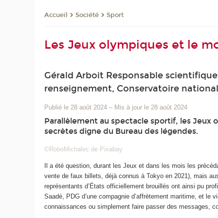
Société
Sport
Accueil
Les Jeux olympiques et le mo
Gérald Arboit Responsable scientifique
renseignement, Conservatoire national
Publié le 28 août 2024
–
Mis à jour le 28 août 2024
Parallèlement au spectacle sportif, les Jeu
secrètes digne du Bureau des légendes.
©RoboMichalec de Pixabay
Il a été question, durant les Jeux et dans les mois les précé
vente de faux billets, déjà connus à Tokyo en 2021), mais au
représentants d’États officiellement brouillés ont ainsi pu pr
Saadé, PDG d’une compagnie d’affrètement maritime, et le vi
connaissances ou simplement faire passer des messages, com