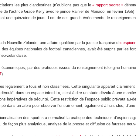
ciations les plus clandestines (n’oublions pas que le
« rapport secret »
dénonça
de l’actrice Grace Kelly avec le prince Rainier de Monaco, en février 1956) 
ant une quinzaine de jours. Lors de ces grands événements, le renseignement
ada-Nouvelle-Zélande, une affaire qualifiée par la justice française d’
« espionn
 des équipes nationales de football canadiennes, avait été surpris par les forc
 néo-zélandaise.
s économiques, par des pratiques issues du renseignement (d’origine humaine o
T
).
s légalement à tous et non classifiées. Cette singularité apparaît clairement 
déroulé] dans un espace interdit », c’est-à-dire un stade dévolu à une manifes
sons impératives de sécurité. Cette restriction de l’espace public prévaut au-
mpé dans un arbre pour observer l’entraînement, également à huis clos, d’une
ionnalisation des sportifs a normalisé la pratique des techniques d’espionnag
ré, de façon plus analytique, analyse de la presse et diffusion de fausses no