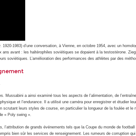
. 1920-1983) d’une conversation, à Vienne, en octobre 1954, avec un homolog
ns avant : les haltérophiles soviétiques se dopaient à la testostérone. Ziegle
teurs soviétiques. L’amélioration des performances des athlètes par des métho
eignement
.
tes. Mussabini a ainsi examiné tous les aspects de l’alimentation, de l’entra
hysique et l’endurance. Il a utilisé une caméra pour enregistrer et étudier leu
 scrutant leurs styles de course, en particulier la longueur de la foulée et le
e « Poly swing ».
liés, l’attribution de grands événements tels que la Coupe du monde de footba
mpris bien sûr les services de renseignement. Les rumeurs de corruption qui 