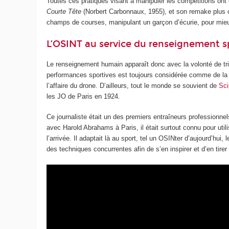
Toutes ces pratiques visant à manipuler les compétitions ont 
Courte Tête
(Norbert Carbonnaux, 1955), et son remake plus
champs de courses, manipulant un garçon d’écurie, pour mie
L’OSINT au service du renseignement s
Le renseignement humain apparaît donc avec la volonté de tri
performances sportives est toujours considérée comme de la tr
l’affaire du drone. D’ailleurs, tout le monde se souvient de
Sci
les JO de Paris en 1924.
Ce journaliste était un des premiers entraîneurs professionne
avec Harold Abrahams à Paris, il était surtout connu pour uti
l’arrivée. Il adaptait là au sport, tel un OSINter d’aujourd’
des techniques concurrentes afin de s’en inspirer et d’en tire