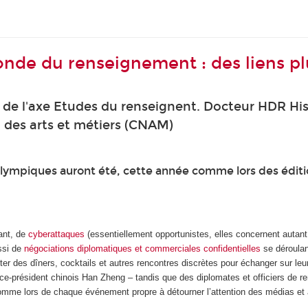
nde du renseignement : des liens plu
 de l'axe Etudes du renseignent. Docteur HDR Hi
 des arts et métiers (CNAM)
x olympiques auront été, cette année comme lors des édit
dant, de
cyberattaques
(essentiellement opportunistes, elles concernent autant 
ssi de
négociations diplomatiques et commerciales confidentielles
se déroulan
ofiter des dîners, cocktails et autres rencontres discrètes pour échanger sur 
ce-président chinois Han Zheng – tandis que des diplomates et officiers de 
me lors de chaque événement propre à détourner l’attention des médias et a