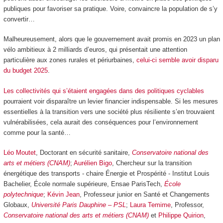
publiques pour favoriser sa pratique. Voire, convaincre la population de s’y
convertir…
Malheureusement, alors que le gouvernement avait promis en 2023 un plan
vélo ambitieux à 2 milliards d’euros, qui présentait une attention
particulière aux zones rurales et périurbaines,
celui-ci semble avoir disparu
du budget 2025
.
Les collectivités qui s’étaient engagées dans des politiques cyclables
pourraient voir disparaître un levier financier indispensable. Si les mesures
essentielles à la transition vers une société plus résiliente s’en trouvaient
vulnérabilisées, cela aurait des conséquences pour l’environnement
comme pour la santé…
Léo Moutet
, Doctorant en sécurité sanitaire,
Conservatoire national des
arts et métiers (CNAM)
;
Aurélien Bigo
, Chercheur sur la transition
énergétique des transports - chaire Énergie et Prospérité - Institut Louis
Bachelier, École normale supérieure, Ensae ParisTech,
École
polytechnique
;
Kévin Jean
, Professeur junior en Santé et Changements
Globaux,
Université Paris Dauphine – PSL
;
Laura Temime
, Professor,
Conservatoire national des arts et métiers (CNAM)
et
Philippe Quirion
,