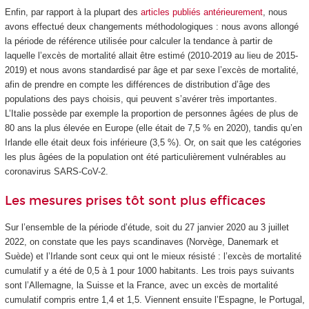
Enfin, par rapport à la plupart des
articles publiés antérieurement
, nous
avons effectué deux changements méthodologiques : nous avons allongé
la période de référence utilisée pour calculer la tendance à partir de
laquelle l’excès de mortalité allait être estimé (2010-2019 au lieu de 2015-
2019) et nous avons standardisé par âge et par sexe l’excès de mortalité,
afin de prendre en compte les différences de distribution d’âge des
populations des pays choisis, qui peuvent s’avérer très importantes.
L’Italie possède par exemple la proportion de personnes âgées de plus de
80 ans la plus élevée en Europe (elle était de 7,5 % en 2020), tandis qu’en
Irlande elle était deux fois inférieure (3,5 %). Or, on sait que les catégories
les plus âgées de la population ont été particulièrement vulnérables au
coronavirus SARS-CoV-2.
Les mesures prises tôt sont plus efficaces
Sur l’ensemble de la période d’étude, soit du 27 janvier 2020 au 3 juillet
2022, on constate que les pays scandinaves (Norvège, Danemark et
Suède) et l’Irlande sont ceux qui ont le mieux résisté : l’excès de mortalité
cumulatif y a été de 0,5 à 1 pour 1000 habitants. Les trois pays suivants
sont l’Allemagne, la Suisse et la France, avec un excès de mortalité
cumulatif compris entre 1,4 et 1,5. Viennent ensuite l’Espagne, le Portugal,