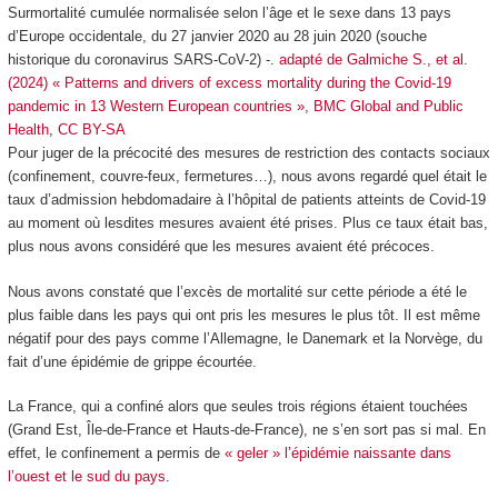
Surmortalité cumulée normalisée selon l’âge et le sexe dans 13 pays
d’Europe occidentale, du 27 janvier 2020 au 28 juin 2020 (souche
historique du coronavirus SARS-CoV-2) -.
adapté de Galmiche S., et al.
(2024) « Patterns and drivers of excess mortality during the Covid-19
pandemic in 13 Western European countries », BMC Global and Public
Health
,
CC BY-SA
Pour juger de la précocité des mesures de restriction des contacts sociaux
(confinement, couvre-feux, fermetures…), nous avons regardé quel était le
taux d’admission hebdomadaire à l’hôpital de patients atteints de Covid-19
au moment où lesdites mesures avaient été prises. Plus ce taux était bas,
plus nous avons considéré que les mesures avaient été précoces.
Nous avons constaté que l’excès de mortalité sur cette période a été le
plus faible dans les pays qui ont pris les mesures le plus tôt. Il est même
négatif pour des pays comme l’Allemagne, le Danemark et la Norvège, du
fait d’une épidémie de grippe écourtée.
La France, qui a confiné alors que seules trois régions étaient touchées
(Grand Est, Île-de-France et Hauts-de-France), ne s’en sort pas si mal. En
effet, le confinement a permis de
« geler » l’épidémie naissante dans
l’ouest et le sud du pays
.