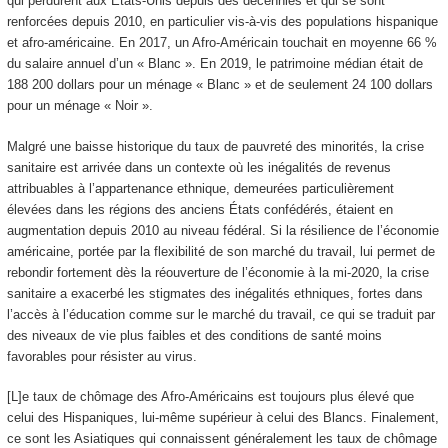
qui perdurent aux États-Unis depuis des décennies et qui se sont
renforcées depuis 2010, en particulier vis-à‑vis des populations hispanique
et afro-américaine. En 2017, un Afro-Américain touchait en moyenne 66 %
du salaire annuel d’un « Blanc ». En 2019, le patrimoine médian était de
188 200 dollars pour un ménage « Blanc » et de seulement 24 100 dollars
pour un ménage « Noir ».
Malgré une baisse historique du taux de pauvreté des minorités, la crise
sanitaire est arrivée dans un contexte où les inégalités de revenus
attribuables à l’appartenance ethnique, demeurées particulièrement
élevées dans les régions des anciens États confédérés, étaient en
augmentation depuis 2010 au niveau fédéral. Si la résilience de l’économie
américaine, portée par la flexibilité de son marché du travail, lui permet de
rebondir fortement dès la réouverture de l’économie à la mi-2020, la crise
sanitaire a exacerbé les stigmates des inégalités ethniques, fortes dans
l’accès à l’éducation comme sur le marché du travail, ce qui se traduit par
des niveaux de vie plus faibles et des conditions de santé moins
favorables pour résister au virus.
[L]e taux de chômage des Afro-Américains est toujours plus élevé que
celui des Hispaniques, lui-même supérieur à celui des Blancs. Finalement,
ce sont les Asiatiques qui connaissent généralement les taux de chômage