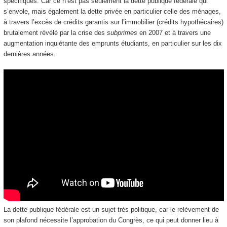
spécifiques. Car ce n’est pas seulement la dette publique fédérale qui
s’envole, mais également la dette privée en particulier celle des ménages,
à travers l’excès de crédits garantis sur l’immobilier (crédits hypothécaires)
brutalement révélé par la crise des
subprimes
en 2007 et à travers une
augmentation inquiétante des emprunts étudiants, en particulier sur les dix
dernières années.
La dette publique fédérale est un sujet très politique, car le relèvement de
son plafond nécessite l’approbation du Congrès, ce qui peut donner lieu à